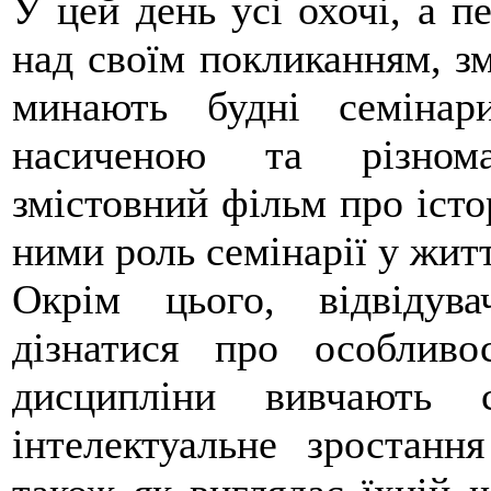
У цей день усі охочі, а п
над своїм покликанням, зм
минають будні семінар
насиченою та різнома
змістовний фільм про істо
ними роль семінарії у житт
Окрім цього, відвідув
дізнатися про особливо
дисципліни вивчають с
інтелектуальне зростан