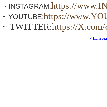
https://www.
~ INSTAGRAM:
https:
//www.YO
~ YOUTUBE:
~ TWITTER:
https://Х.com
< Попере