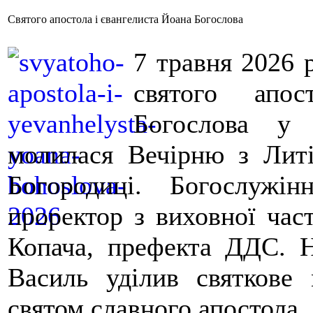
Святого апостола і євангелиста Йоана Богослова
7 травня 2026 р
святого апо
Богослова у 
молилася Вечірню з Лит
Богородиці. Богослужі
проректор з виховної час
Копача, префекта ДДС. Н
Василь уділив святкове 
святом славного апостола.