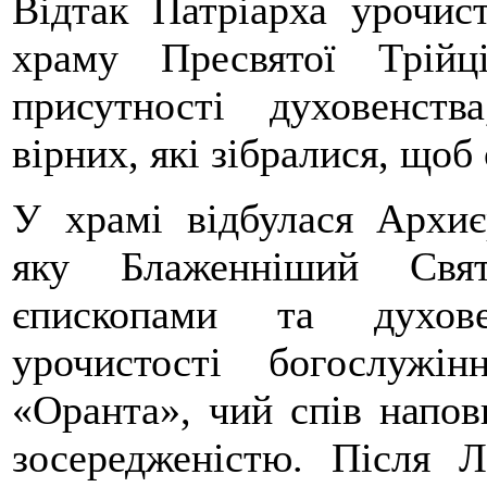
Відтак Патріарха урочист
храму Пресвятої Трій
присутності духовенств
вірних, які зібралися, щоб
У храмі відбулася Архиє
яку Блаженніший Свят
єпископами та духове
урочистості богослужі
«Оранта», чий спів напо
зосередженістю. Після Л