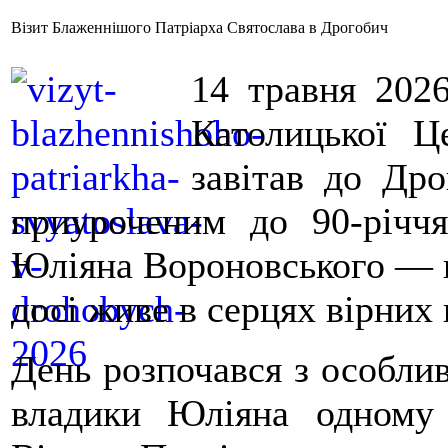
Візит Блаженнішого Патріарха Святослава в Дрогобич
14 травня 2026
Католицької Ц
завітав до Дро
приуроченим до 90-річч
Юліяна Вороновського — ви
досі живе в серцях вірних
День розпочався з особливо
владики Юліяна одному 