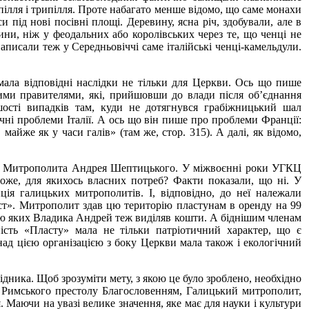
опілля і трипілля. Проте набагато менше відомо, що саме монахи
 під нові посівні площі. Деревину, ясна річ, здобували, але в
чини, ніж у феодальних або королівських через те, що ченці не
аписали теж у Середньовіччі саме італійські ченці-камельдули.
 мала відповідні наслідки не тільки для Церкви. Ось що пише
кими правителями, які, прийшовши до влади після об’єднання
ьшості випадків там, куди не дотягнувся грабіжницький шал
ічні проблеми Італії. А ось що він пише про проблеми Франції:
айже як у часи галів» (там же, стор. 315). А далі, як відомо,
фері Митрополита Андрея Шептицького. У міжвоєнні роки УГКЦ
Може, для якихось власних потреб? Факти показали, що ні. У
ія галицьких митрополитів. І, відповідно, до неї належали
Пласт». Митрополит здав цю територію пластунам в оренду на 99
ацію яких Владика Андрей теж виділяв кошти. А біднішим членам
ність «Пласту» мала не тільки патріотичний характер, що є
 над цією організацією з боку Церкви мала також і екологічний
ника. Щоб зрозуміти мету, з якою це було зроблено, необхідно
о Римського престолу Благословенням, Галицький митрополит,
 Маючи на увазі велике значення, яке має для науки і культури