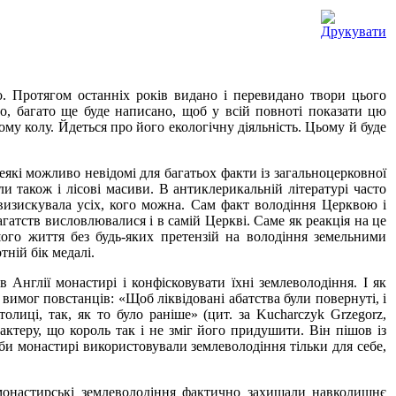
 Протягом останніх років видано і перевидано твори цього
но, багато ще буде написано, щоб у всій повноті показати цю
му колу. Йдеться про його екологічну діяльність. Цьому й буде
кі можливо невідомі для багатьох факти із загальноцерковної
и також і лісові масиви. В антиклерикальній літературі часто
визискувала усіх, кого можна. Сам факт володіння Церквою і
тств висловлювалися і в самій Церкві. Саме як реакція на це
ого життя без будь-яких претензій на володіння земельними
ній бік медалі.
 Англії монастирі і конфісковувати їхні землеволодіння. І як
 вимог повстанців: «Щоб ліквідовані абатства були повернуті, і
иці, так, як то було раніше» (цит. за Kucharczyk Grzegorz,
арактеру, що король так і не зміг його придушити. Він пішов із
би монастирі використовували землеволодіння тільки для себе,
 монастирські землеволодіння фактично захищали навколишнє