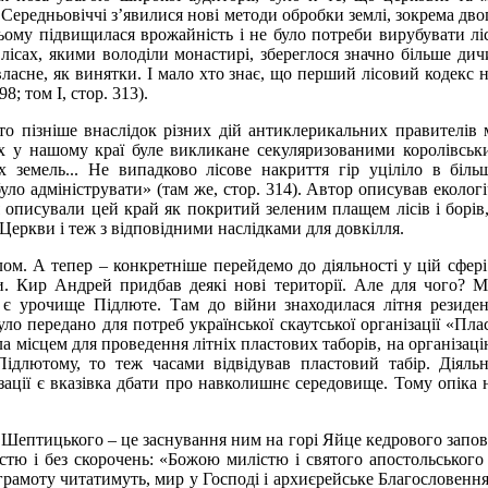
 Середньовіччі з’явилися нові методи обробки землі, зокрема дв
ьому підвищилася врожайність і не було потреби вирубувати ліси
у лісах, якими володіли монастирі, збереглося значно більше ди
ласне, як винятки. І мало хто знає, що перший лісовий кодекс н
98; том І, стор. 313).
 то пізніше внаслідок різних дій антиклерикальних правителів
их у нашому краї буле викликане секуляризованими королівсь
х земель... Не випадково лісове накриття гір уціліло в біл
уло адмініструвати» (там же, стор. 314). Автор описував еколог
писували цей край як покритий зеленим плащем лісів і борів, м
Церкви і теж з відповідними наслідками для довкілля.
алом. А тепер – конкретніше перейдемо до діяльності у цій с
ви. Кир Андрей придбав деякі нові території. Але для чого? 
є урочище Підлюте. Там до війни знаходилася літня резиденц
було передано для потреб української скаутської організації «
ала місцем для проведення літніх пластових таборів, на організ
 Підлютому, то теж часами відвідував пластовий табір. Діяль
ізації є вказівка дбати про навколишнє середовище. Тому опіка
птицького – це заснування ним на горі Яйце кедрового заповід
стю і без скорочень: «Божою милістю і святого апостольськог
амоту читатимуть, мир у Господі і архиєрейське Благословення.