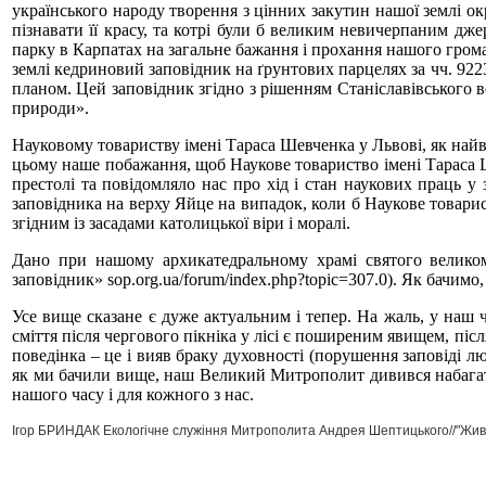
українського народу творення з цінних закутин нашої землі ок
пізнавати її красу, та котрі були б великим невичерпаним дж
парку в Карпатах на загальне бажання і прохання нашого грома
землі кедриновий заповідник на ґрунтових парцелях за чч. 922
планом. Цей заповідник згідно з рішенням Станіславівського в
природи».
Науковому товариству імені Тараса Шевченка у Львові, як найв
цьому наше побажання, щоб Наукове товариство імені Тараса 
престолі та повідомляло нас про хід і стан наукових праць 
заповідника на верху Яйце на випадок, коли б Наукове товарис
згідним із засадами католицької віри і моралі.
Дано при нашому архикатедральному храмі святого велико
заповідник» sop.org.ua/forum/index.php?topic=307.0). Як бачим
Усе вище сказане є дуже актуальним і тепер. На жаль, у наш ч
сміття після чергового пікніка у лісі є поширеним явищем, післ
поведінка – це і вияв браку духовності (порушення заповіді лю
як ми бачили вище, наш Великий Митрополит дивився набагато в
нашого часу і для кожного з нас.
Ігор БРИНДАК Екологічне служіння Митрополита Андрея Шептицького//
"Жив