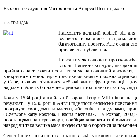
Екологічне служіння Митрополита Андрея Шептицького
Ігор БРИНДАК
Надходить великий ювілей від дня
великого церковного і національног
багатогранну постать. Але є одна ст
присвячена публікація.
Перед тим як говорити про екологіч
історії. Напевно всі чули, що давн
прийнято на ті факти посилатися як на головний аргумент, 
конкретними монастирями великими землями можна оцінювати п
у Середньовіччі з’явилися жебрачі чини: францисканці і д
наділами. Але як би нам не оцінювати тодішню ситуацію, слід в
Коли у 1534 році англійський король Генріх VIII пішов на це
результат – у 1536 році в Англії піднялося селянське повстанн
повернули свої доми та маєтки, аби опіка над душами, прин
«Сzerwone karty kosciola. Historia nieznana». – // Poznan, 20
повстанцями на переговори, пообіцяв виконати їхні вимоги, а
навряд чи така велика маса людей стала б боротися за повернен
Серед інших позитивних факторів, які, можливо, залишилис