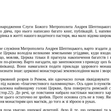
 народження Слуги Божого Митрополита Андрея Шептицького.
о діяча, про нього написано багато книг, публікацій. І, напев
орінка в житті нашого видатного пастиря, яка мало відома широко
не служіння Митрополита Андрея Шептицького, варто згадати дея
іше Церква володіла великими земельними угіддями, куди входил
що, мовляв, Церква тільки й прагнула накопичення багатств і 
о-різному. Варто нагадати, що занепокоєння з приводу цих бага
омініканці. Вони намагалися подати приклади здорового монаш
изнати інше: церковні монастирські землеволодіння мали і зворот
рковний розрив із Римом, він одночасно почав ліквідовувати в
я під назвою «благочестивого паломництва». Ось один із пунктів
алежна найвищому голові Церкви, була повернута римській стол
02; стор.22). До речі, це повстання набрало настільки масового х
ле цього остаточно не зробив. Проте основна суть не в тому. Як
ня монастирям цих маєтків, до того ж зі зброєю в руках.
я поза увагою широкої аудиторії, було й те, що церковні та