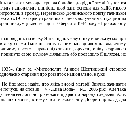
нь та з яких молодь черпала б любов до рідної землі й училася
пільну національну цінність, щоб дати основи для майбутнього
итрополії, в громаді Перегінсько-Долинського повіту галицької
нею 255,19 гектарів у границях згідно з долученим ситуаційним
ороні по думці закону з дня 10 березня 1934 року «Про охорону
й заповідник на верху Яйце під наукову опіку й висказуємо при
зв’язку з нами і кожночасним нашим наслідником на владичому
поличому престолі право відкликати доручену опіку кедривого
 покинуло свою наукову діяльність або провадило її шляхом, не
о 1935». (цит. за «Митрополит Андрей Шептицький створює
і одночасно старання про розвиток національної науки.
 Не йде мова навіть про якісь високі матерії. Звичка залишати
не почуєш на сповіді» –// «Жива Вода» – №3, 2005 рік). Але така
рушення екологічної рівноваги вдаряє по народу і державі. Але,
 ділянки життя, в тому числі й екологічну. Добрий приклад для