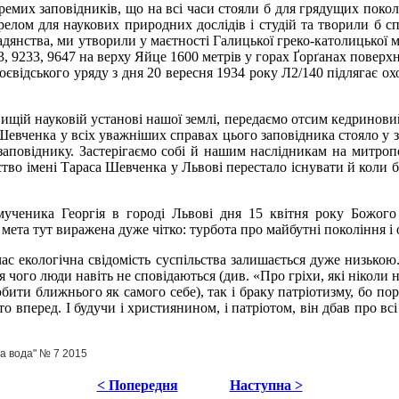
ремих заповідників, що на всі часи стояли б для грядущих поколі
ерелом для наукових природних дослідів і студій та творили б с
дянства, ми утворили у маєтності Галицької греко-католицької м
3, 9233, 9647 на верху Яйце 1600 метрів у горах Ґорґанах поверх
оєвідського уряду з дня 20 вересня 1934 року Л2/140 підлягає ох
ищій науковій установі нашої землі, передаємо отсим кедринови
Шевченка у всіх уважніших справах цього заповідника стояло у 
у заповіднику. Застерігаємо собі й нашим наслідникам на митро
тво імені Тараса Шевченка у Львові перестало існувати й коли б
мученика Георгія в городі Львові дня 15 квітня року Божог
о, мета тут виражена дуже чітко: турбота про майбутні покоління 
ас екологічна свідомість суспільства залишається дуже низькою.
я чого люди навіть не сповідаються (див. «Про гріхи, які ніколи 
бити ближнього як самого себе), так і браку патріотизму, бо по
перед. І будучи і християнином, і патріотом, він дбав про всі
а вода" № 7 2015
< Попередня
Наступна >