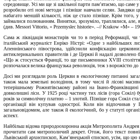
середовище. Усі ми ще зі шкільної парти пам’ятаємо, що саме у
розробили оті нові методи і пізніше навчали селян. Завдяки ц
набагато меншій кількості, ніж це стало пізніше. Крім того, 
займалися полюванням. Винятки, зрозуміло, траплялися, але, в
(див. Messori Vittorio, « Przemyslec historie». –// Krakow «М» – 19
Сама ж ліквідація монастирів чи то в період Реформації, чи
італійський журналіст Енріко Ністрі: «Одне з найбільших л
Апеннінського півострова, здійснили конфіскацію церковни
антиклерикальних правителів і де Церкві й надалі дозволено б
«Що ж стосується Франції, то ще письменники ХVIII століття о
розпочалася велика французька революція, теж з ворожістю до 
Досі ми розглядали роль Церкви в екологічному питанні заг
також мала земельні володіння, в тому числі й лісові маси
теперішньому Рожнятівському районі на Івано-Франківщині 
довколишні ліси. У 1925 році частину тих лісів (гора Сокіл) 
років за символічну платню – 1 злотий. Пізніше гора Сокіл ст
організації він купував однострої. Коли він відпочивав у
загальновідомим, але також й екологічний, бо у статуті орган
аспект.
Найбільш відома природоохоронна акція Митрополита Андрея Ше
прочитати сам митрополичий декрет. Отож, його текст повні
Львівський архиєпископ, Кам’янецький єпископ, усім, що цю гр