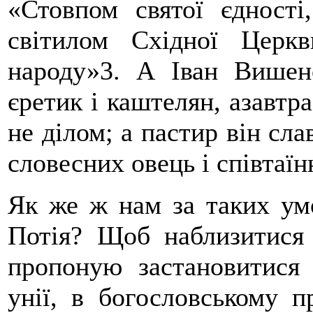
«Стовпом святої єдності
світилом Східної Церкв
народу»3. А Іван Вишен
єретик і каштелян, азавтр
не ділом; а пастир він сла
словесних овець і співтаї
Як же ж нам за таких умо
Потія? Щоб наблизитися 
пропоную застановитися 
унії, в богословському п