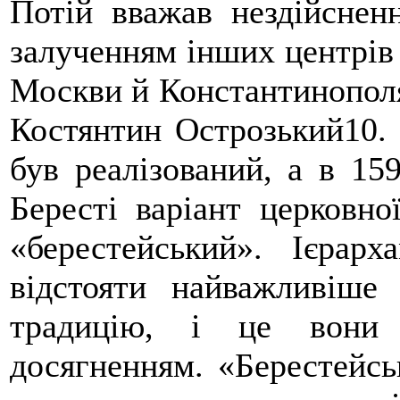
Потій вважав нездійсненн
залученням інших центрів 
Москви й Константинополя
Костянтин Острозький10. 
був реалізований, а в 15
Бересті варіант церковної
«берестейський». Ієрар
відстояти найважливіше
традицію, і це вони 
досягненням. «Берестейсь