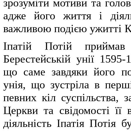
зрозуміти мотиви та головн
адже його життя і діяль
важливою подією ужитті К
Іпатій Потій приймав
Берестейській унії 1595-
що саме завдяки його по
унія, що зустріла в перш
певних кіл суспільства, з
Церкви та свідомості її 
діяльність Іпатія Потія б