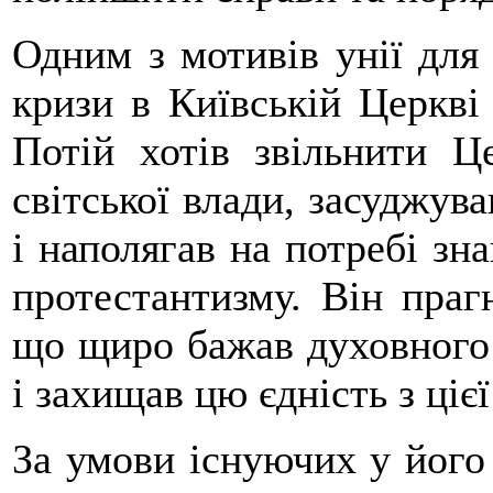
Одним з мотивів унії для 
кризи в Київській Церкві
Потій хотів звільнити Ц
світської влади, засуджув
і наполягав на потребі зн
протестантизму. Він праг
що щиро бажав духовного 
і захищав цю єдність з ціє
За умови існуючих у його 