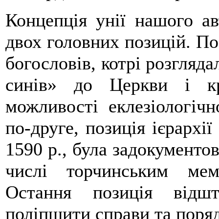
Концепція унії нашого а
двох головних позицій. По
богословів, котрі розгляд
синів» до Церкви і к
можливості еклезіологічн
по-друге, позиція ієрархі
1590 р., була задокументо
числі торчинським мем
Остання позиція відшт
поліпшити справи та поряд