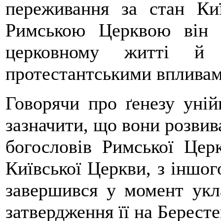
переживання за стан Ки
Римською Церквою він 
церковному житті й 
протестантськими впливам
Говорячи про ґенезу унійн
зазначити, що вони розвив
богословів Римської Церк
Київської Церкви, з іншог
завершився у момент укла
затвердження її на Бересте