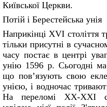
Київської Церкви.
Потій і Берестейська унія
Наприкінці XVI століття тр
тільки присутні в сучасном
часу постає в центрі ува
унію 1596 р. Сьогодні ма
що пов’язують свою еклез
унією, і водночас тривають
На переломі ХХ-ХХІ ст