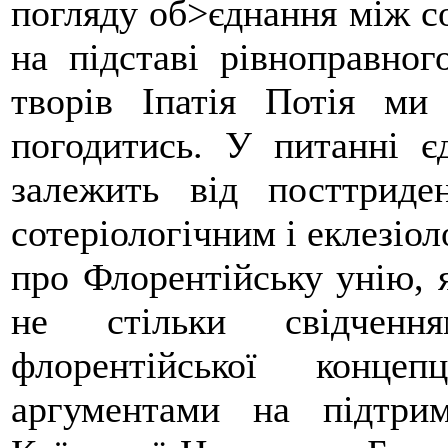
погляду об>єднання між с
на підставі рівноправног
творів Іпатія Потія м
погодитись. У питанні є
залежить від посттриде
сотеріологічним і еклезіо
про Флорентійську унію, я
не стільки свідченн
флорентійської конце
аргументами на підтрим