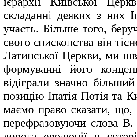
ієрархії Київської Цер
складанні деяких з них І
участь. Більше того, беру
свого єпископства він тісн
Латинської Церкви, ми шв
формуванні його концепц
відіграли значно більший 
позицію Іпатія Потія та К
маємо право сказати, що,
перефразовуючи слова В. 
дорога еволюції в сотері