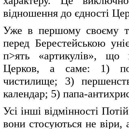
характеру. Це виключ
відношення до єдності Цер
Уже в першому своєму т
перед Берестейською уніє
п>ять «артикулів», що 
Церков, а саме: 1) п
чистилище; 3) першенст
календар; 5) папа-антихрис
Усі інші відмінності Поті
вони стосуються не віри, 