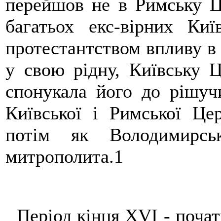
перейшов не в Римську Ц
багатьох екс-вірних Ки
протестантством впливу в 
у свою рідну, Київську 
спонукала його до рішуч
Київської і Римської Це
потім як Володимирсь
митрополита.1
Період кінця XVI - почат