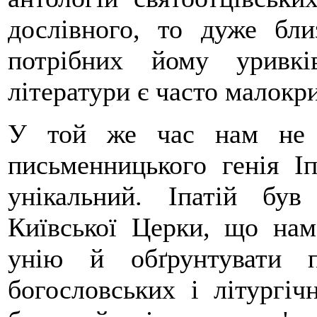
дослівного, то дуже бли
потрібних йому уривкі
літератури є часто малокр
У той же час нам не с
письменницького генія Іп
унікальний. Іпатій бу
Київської Церки, що нам
унію й обґрунтувати 
богословських і літургіч