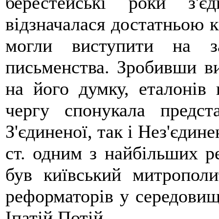
берестейські роки з'
відзначалася достатньою к
могли виступити на з
письменства. Зробивши ви
на його думку, еталонів
чергу спонукала предст
З'єдиненої, так і Нез'єдин
ст. одним з найбільших р
був київський митропол
реформаторів у середовищі
Іпатій Потій.