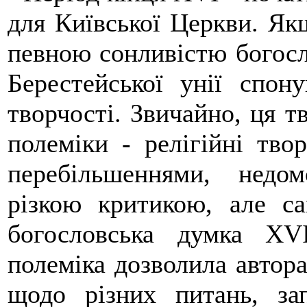
для Київської Церкви. Як
певною сонливістю богосло
Берестейської унії спон
творчості. Звичайно, ця т
полеміки - релігійні тво
перебільшеннями, недо
різкою критикою, але са
богословська думка XV
полеміка дозволила автор
щодо різних питань, за