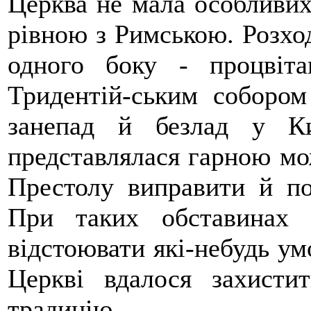
Церква не мала особливих
рівною з Римською. Розход
одного боку - процвіта
Тридентій-ським собором
занепад й безлад у Ки
представлялася гарною мо
Престолу виправити й по
При таких обставинах
відстоювати які-небудь ум
Церкві вдалося захисти
традицію.