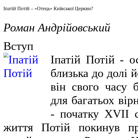
Іпатій Потій – «Отець» Київської Церкви?
Роман Андрійовський
Вступ
Іпатій Потій - о
близька до долі 
він свого часу 
для багатьох вір
- початку XVII 
життя Потій покинув пр