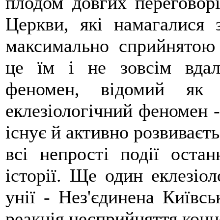
плодом довгих переговорів
Церкви, які намагалися 
максимально сприйнятою
це їм і не зовсім вдал
феномен, відомий як 
еклезіологічний феномен -
існує й активно розвиваєть
всі непрості події остан
історії. Ще один еклезіо
унії - Нез'єдинена Київсь
реакція несприйняття конце