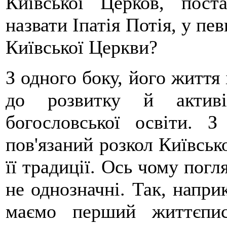
Київської Церков, пос
назвати Іпатія Потія, у пе
Київської Церкви?
З одного боку, його життя 
до розвитку й активі
богословської освіти. 
пов'язаний розкол Київсько
її традиції. Ось чому погл
не однозначні. Так, напри
маємо перший життєпис