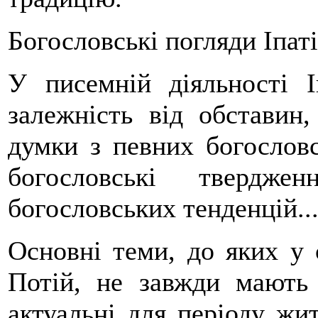
Богословські погляди Іпаті
У писемній діяльності І
залежність від обставин
думки з певних богословс
богословські твердже
богословських тенденцій..
Основні теми, до яких у с
Потій, не завжди мають 
актуальні для періоду жи