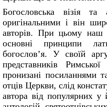
Богословська візія та
оригінальними і він шир
авторів. При цьому наш 
основні принципи лати
богослов’я. У своїй арг
представників Римсько
пронизані посиланнями т
отців Церкви, слід конста
автора від популярних у 
антологій святоотцівськи