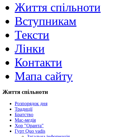
Життя спільноти
Вступникам
Тексти
Лінки
Контакти
Мапа сайту
Життя спільноти
Розпорядок дня
Традиції
Братство
Мас-медія
Хор "Оранта"
Гурт Quo vadis
Загальна інформація