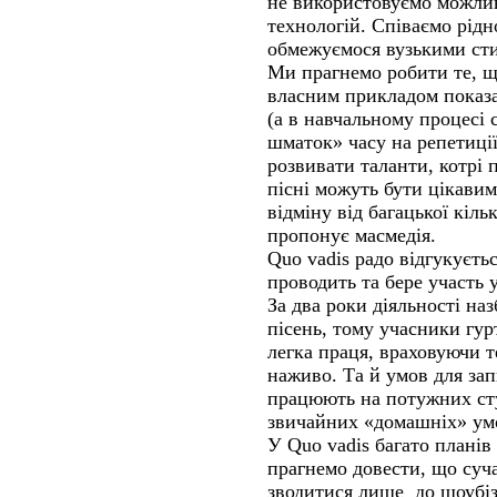
не використовуємо можли
технологій. Співаємо рід
обмежуємося вузькими ст
Ми прагнемо робити те, щ
власним прикладом показа
(а в навчальному процесі 
шматок» часу на репетиці
розвивати таланти, котрі 
пісні можуть бути цікавим
відміну від багацької кіль
пропонує масмедія.
Quo vadis радо відгукуєть
проводить та бере участь 
За два роки діяльності на
пісень, тому учасники гурт
легка праця, враховуючи т
наживо. Та й умов для зап
працюють на потужних студ
звичайних «домашніх» умо
У Quo vadis багато планів 
прагнемо довести, що суч
зводитися лише до шоубізн