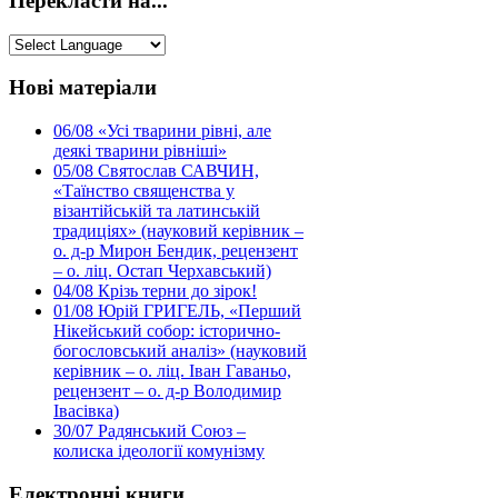
Перекласти на...
Нові матеріали
06/08
«Усі тварини рівні, але
деякі тварини рівніші»
05/08
Святослав САВЧИН,
«Таїнство священства у
візантійській та латинській
традиціях» (науковий керівник –
о. д-р Мирон Бендик, рецензент
– о. ліц. Остап Черхавський)
04/08
Крізь терни до зірок!
01/08
Юрій ГРИГЕЛЬ, «Перший
Нікейський собор: історично-
богословський аналіз» (науковий
керівник – о. ліц. Іван Гаваньо,
рецензент – о. д-р Володимир
Івасівка)
30/07
Радянський Союз –
колиска ідеології комунізму
Електронні книги