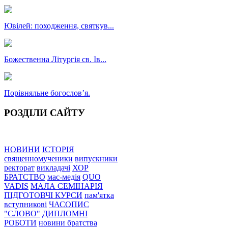
Ювілей: походження, святкув...
Божественна Літургія св. Ів...
Порівняльне богословʼя.
РОЗДІЛИ САЙТУ
НОВИНИ
ІСТОРІЯ
священномученики
випускники
ректорат
викладачі
ХОР
БРАТСТВО
мас-медія
QUO
VADIS
МАЛА СЕМІНАРІЯ
ПІДГОТОВЧІ КУРСИ
пам'ятка
вступникові
ЧАСОПИС
"СЛОВО"
ДИПЛОМНІ
РОБОТИ
новини братства