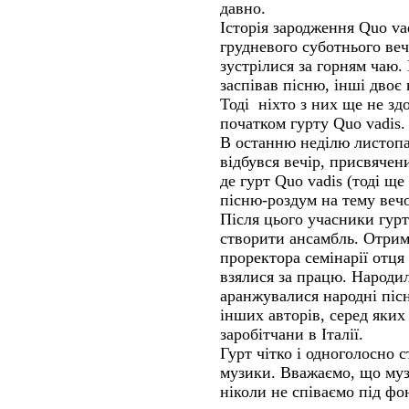
давно.
Історія зародження Quo va
грудневого суботнього веч
зустрілися за горням чаю.
заспівав пісню, інші двоє
Тоді ніхто з них ще не зд
початком гурту Quo vadis.
В останню неділю листопад
відбувся вечір, присвячен
де гурт Quo vadis (тоді ще
пісню-роздум на тему веч
Після цього учасники гур
створити ансамбль. Отри
проректора семінарії отця
взялися за працю. Народил
аранжувалися народні пісн
інших авторів, серед яких
заробітчани в Італії.
Гурт чітко і одноголосно 
музики. Вважаємо, що муз
ніколи не співаємо під фо