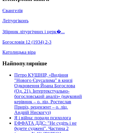
Євангелїя
Леітургіконъ
Збірник літургічних і церк�...
Богословія 12 (1934) 2-3
Католицька віра
Найпопулярніше
Петро КУШНІР, «Видіння
"Нового Єрусалима" в книзі
Одкровення Йоана Богослова
(Од. 21). Інтертекстуально-
богословський аналіз» (науковий
керівник – о. ліц. Ростислав
Приріз, рецензент – о. ліц.
Андрій Нискогуз)
Я і війна: поради психолога
ЕФФАТА ДДС: "Не судіть і не
будете суджені". Частина 2