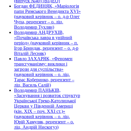
(випуск №40) [ВІДЕО]
Богдан ФЕДИНЯК, «Маріологія
папи Римського Венедикта XVI»
(науковий керівник – о. д-р Олег
Чупа, рецензент – о. ліц.
Володимир Тухлян)
Володимир АНДРУХІВ,
«Почаївська лавра в унійний
період» (науковий керівник – п.
Ігор Бриндак, рецензент – о. д-р
Віталій Лесняк)
Павло ЗАХАРЯК, «Феномен
трансгуманізму: виклики і
загрози для суспільства»
(науковий керівник – о. ліц.
Тарас Коберинко, рецензент –
ліц. Василь Салій)
Володимир ПАНЬКІВ,
«Заснування і розвиток структур
Української Греко-Католицької
Церкви у Південній Америці
(кін. ХІХ – поч. ХХІ ст.)»
(науковий керівник – о. ліц.
Юрій Хамуляк, рецензент – о.
ліц. Андрій Нискогуз)