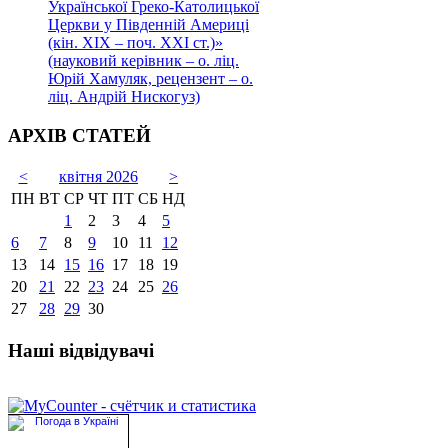
Української Греко-Католицької
Церкви у Південній Америці
(кін. ХІХ – поч. ХХІ ст.)»
(науковий керівник – о. ліц.
Юрій Хамуляк, рецензент – о.
ліц. Андрій Нискогуз)
АРХІВ СТАТЕЙ
<
квітня 2026
>
ПН
ВТ
СР
ЧТ
ПТ
СБ
НД
1
2
3
4
5
6
7
8
9
10
11
12
13
14
15
16
17
18
19
20
21
22
23
24
25
26
27
28
29
30
Наші відвідувачі