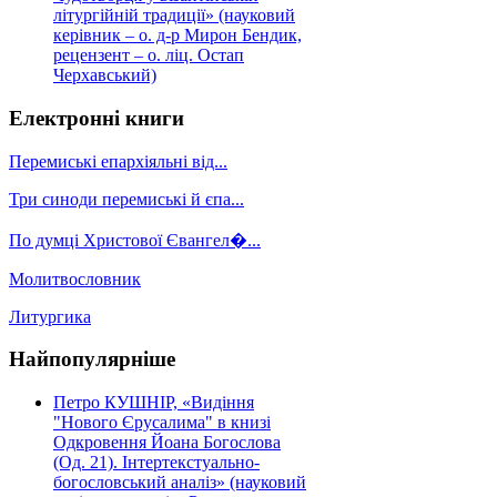
літургійній традиції» (науковий
керівник – о. д-р Мирон Бендик,
рецензент – о. ліц. Остап
Черхавський)
Електронні книги
Перемиські епархіяльні від...
Три синоди перемиські й єпа...
По думці Христової Євангел�...
Молитвословник
Литургика
Найпопулярніше
Петро КУШНІР, «Видіння
"Нового Єрусалима" в книзі
Одкровення Йоана Богослова
(Од. 21). Інтертекстуально-
богословський аналіз» (науковий