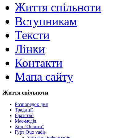
Життя спільноти
Вступникам
Тексти
Лінки
Контакти
Мапа сайту
Життя спільноти
Розпорядок дня
Традиції
Братство
Мас-медія
Хор "Оранта"
Гурт Quo vadis
Загальна інформація