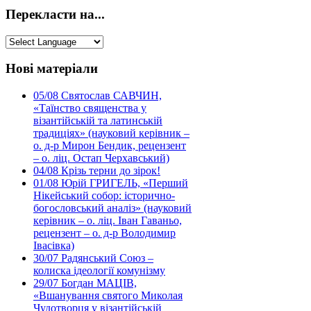
Перекласти на...
Нові матеріали
05/08
Святослав САВЧИН,
«Таїнство священства у
візантійській та латинській
традиціях» (науковий керівник –
о. д-р Мирон Бендик, рецензент
– о. ліц. Остап Черхавський)
04/08
Крізь терни до зірок!
01/08
Юрій ГРИГЕЛЬ, «Перший
Нікейський собор: історично-
богословський аналіз» (науковий
керівник – о. ліц. Іван Гаваньо,
рецензент – о. д-р Володимир
Івасівка)
30/07
Радянський Союз –
колиска ідеології комунізму
29/07
Богдан МАЦІВ,
«Вшанування святого Миколая
Чудотворця у візантійській