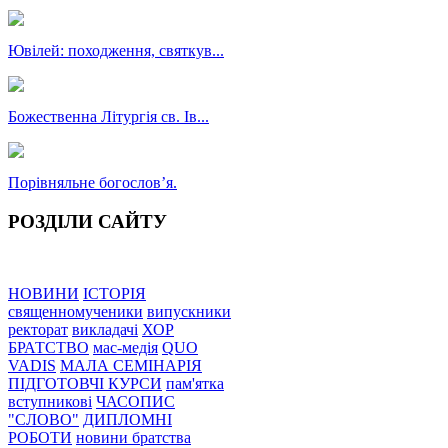
Ювілей: походження, святкув...
Божественна Літургія св. Ів...
Порівняльне богословʼя.
РОЗДІЛИ САЙТУ
НОВИНИ
ІСТОРІЯ
священномученики
випускники
ректорат
викладачі
ХОР
БРАТСТВО
мас-медія
QUO
VADIS
МАЛА СЕМІНАРІЯ
ПІДГОТОВЧІ КУРСИ
пам'ятка
вступникові
ЧАСОПИС
"СЛОВО"
ДИПЛОМНІ
РОБОТИ
новини братства