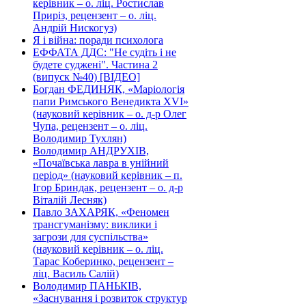
керівник – о. ліц. Ростислав
Приріз, рецензент – о. ліц.
Андрій Нискогуз)
Я і війна: поради психолога
ЕФФАТА ДДС: "Не судіть і не
будете суджені". Частина 2
(випуск №40) [ВІДЕО]
Богдан ФЕДИНЯК, «Маріологія
папи Римського Венедикта XVI»
(науковий керівник – о. д-р Олег
Чупа, рецензент – о. ліц.
Володимир Тухлян)
Володимир АНДРУХІВ,
«Почаївська лавра в унійний
період» (науковий керівник – п.
Ігор Бриндак, рецензент – о. д-р
Віталій Лесняк)
Павло ЗАХАРЯК, «Феномен
трансгуманізму: виклики і
загрози для суспільства»
(науковий керівник – о. ліц.
Тарас Коберинко, рецензент –
ліц. Василь Салій)
Володимир ПАНЬКІВ,
«Заснування і розвиток структур