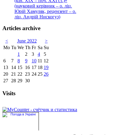
(кін. ХІХ – поч. ХХІ ст.)»
(науковий керівник – о. ліц.
Юрій Хамуляк, рецензент – о.
ліц. Андрій Нискогуз)
Articles archive
<
June 2022
>
Mo
Tu
We
Th
Fr
Sa
Su
1
2
3
4
5
6
7
8
9
10
11
12
13
14
15
16
17
18
19
20
21
22
23
24
25
26
27
28
29
30
Visits