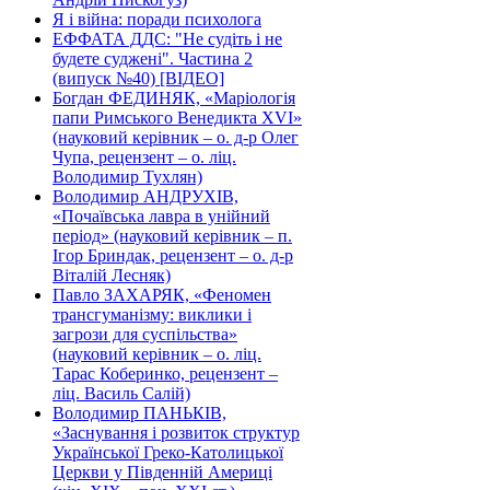
Я і війна: поради психолога
ЕФФАТА ДДС: "Не судіть і не
будете суджені". Частина 2
(випуск №40) [ВІДЕО]
Богдан ФЕДИНЯК, «Маріологія
папи Римського Венедикта XVI»
(науковий керівник – о. д-р Олег
Чупа, рецензент – о. ліц.
Володимир Тухлян)
Володимир АНДРУХІВ,
«Почаївська лавра в унійний
період» (науковий керівник – п.
Ігор Бриндак, рецензент – о. д-р
Віталій Лесняк)
Павло ЗАХАРЯК, «Феномен
трансгуманізму: виклики і
загрози для суспільства»
(науковий керівник – о. ліц.
Тарас Коберинко, рецензент –
ліц. Василь Салій)
Володимир ПАНЬКІВ,
«Заснування і розвиток структур
Української Греко-Католицької
Церкви у Південній Америці