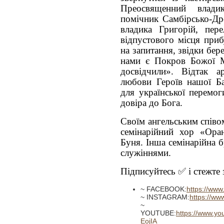
Преосвященний влади
помічник Самбірсько-Дро
владика Григорій, пер
відпустового місця приб
на запитання, звідки бер
нами є Покров Божої М
досвідчили». Відтак 
любови Героїв нашої Ба
для української перемог
довіра до Бога.
Своїм ангельським спів
семінарійний хор «Ора
Буня. Інша семінарійна 
служіннями.
Підписуйтесь ✅ і стежте з
~ FACEBOOK:
https://ww
~ INSTAGRAM:
https://w
~
YOUTUBE:
https://www.
EojIA