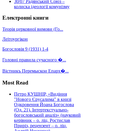
30/07
Радянський Союз –
колиска ідеології комунізму
Електронні книги
Теорія церковної вимови (Го...
Леітоургікон
Богословія 9 (1931) 1-4
Головні правила сучасного �...
Вістникъ Перемыскои Епарх�...
Most Read
Петро КУШНІР, «Видіння
"Нового Єрусалима" в книзі
Одкровення Йоана Богослова
(Од. 21). Інтертекстуально-
богословський аналіз» (науковий
керівник – о. ліц. Ростислав
Приріз, рецензент – о. ліц.
Андрій Нискогуз)