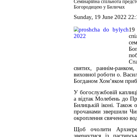
Семінарійна спільнота предст
Богородицею у Биличах
Sunday, 19 June 2022 22:
19
сп
се
Бо
п
Ст
святих, раннім-ранком
виховної роботи о. Васил
Богданом Хом’яком прибу
У богослужбовій каплиц
а відтак Молебень до Пр
Билицькій іконі. Також о
прочанами звершили Чин
окроплення свяченою вод
Щоб очолити Архиєре
звернутися із пастирсь