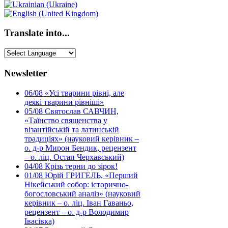
Translate into...
Newsletter
06/08
«Усі тварини рівні, але
деякі тварини рівніші»
05/08
Святослав САВЧИН,
«Таїнство священства у
візантійській та латинській
традиціях» (науковий керівник –
о. д-р Мирон Бендик, рецензент
– о. ліц. Остап Черхавський)
04/08
Крізь терни до зірок!
01/08
Юрій ГРИГЕЛЬ, «Перший
Нікейський собор: історично-
богословський аналіз» (науковий
керівник – о. ліц. Іван Гаваньо,
рецензент – о. д-р Володимир
Івасівка)