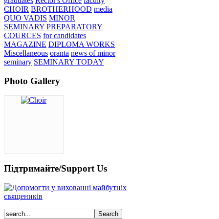
graduates
Rector's Office
faculty
CHOIR
BROTHERHOOD
media
QUO VADIS
MINOR
SEMINARY
PREPARATORY
COURCES
for candidates
MAGAZINE
DIPLOMA WORKS
Miscellaneous
oranta
news of minor
seminary
SEMINARY TODAY
Photo Gallery
Підтримайте/Support Us