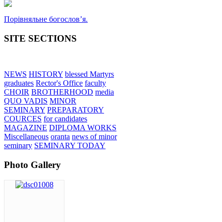
Порівняльне богословʼя.
SITE SECTIONS
NEWS
HISTORY
blessed Martyrs
graduates
Rector's Office
faculty
CHOIR
BROTHERHOOD
media
QUO VADIS
MINOR
SEMINARY
PREPARATORY
COURCES
for candidates
MAGAZINE
DIPLOMA WORKS
Miscellaneous
oranta
news of minor
seminary
SEMINARY TODAY
Photo Gallery