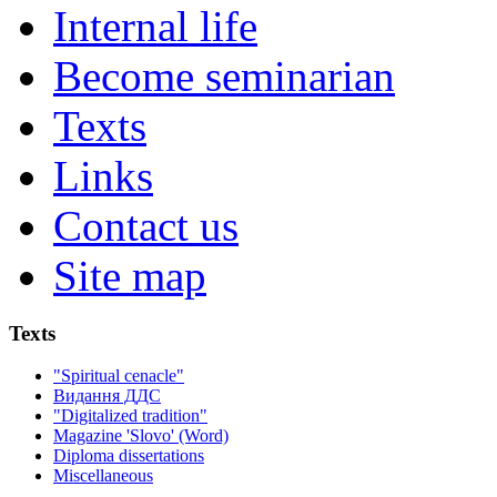
Internal life
Become seminarian
Texts
Links
Contact us
Site map
Texts
"Spiritual cenacle"
Видання ДДС
"Digitalized tradition"
Magazine 'Slovo' (Word)
Diploma dissertations
Miscellaneous