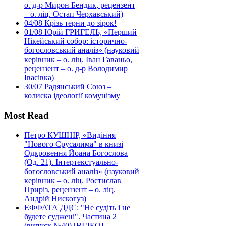
о. д-р Мирон Бендик, рецензент
– о. ліц. Остап Черхавський)
04/08
Крізь терни до зірок!
01/08
Юрій ГРИГЕЛЬ, «Перший
Нікейський собор: історично-
богословський аналіз» (науковий
керівник – о. ліц. Іван Гаваньо,
рецензент – о. д-р Володимир
Івасівка)
30/07
Радянський Союз –
колиска ідеології комунізму
Most Read
Петро КУШНІР, «Видіння
"Нового Єрусалима" в книзі
Одкровення Йоана Богослова
(Од. 21). Інтертекстуально-
богословський аналіз» (науковий
керівник – о. ліц. Ростислав
Приріз, рецензент – о. ліц.
Андрій Нискогуз)
ЕФФАТА ДДС: "Не судіть і не
будете суджені". Частина 2
(випуск №40) [ВІДЕО]