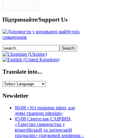
Підтримайте/Support Us
Translate into...
Newsletter
06/08
«Усі тварини рівні, але
деякі тварини рівніші»
05/08
Святослав САВЧИН,
«Таїнство священства у
візантійській та латинській
традиціях» (науковий керівник –