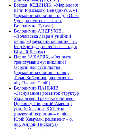
Богдан ФЕДИНЯК, «Маріологія
папи Римського Венедикта XVI»
(науковий керівник – о. д-р Олег
Чупа, рецензент – о. ліц.
Володимир Тухлян)
Володимир АНДРУХІВ,
«Почаївська лавра в унійний
період» (науковий керівник – п.
Ігор Бриндак, рецензент – о. д-р
Віталій Лесняк)
Павло ЗАХАРЯК, «Феномен
трансгуманізму: виклики і
загрози для суспільства»
(науковий керівник – о. ліц.
Тарас Коберинко, рецензент –
ліц. Василь Салій)
Володимир ПАНЬКІВ,
«Заснування і розвиток структур
Української Греко-Католицької
Церкви у Південній Америці
(кін. ХІХ – поч. ХХІ ст.)»
(науковий керівник – о. ліц.
Юрій Хамуляк, рецензент – о.
ліц. Андрій Нискогуз)