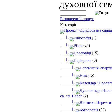
духовної сем
Розширений пошук
Категорії
Проект "Оцифрована спад
|_
Філософія
(1)
|_
Різне
(24)
|_
Проповіді
(19)
|_
Періодика
(0)
|_
Перемиські епархі
|_
Нива
(5)
|_
Календар "Просві
|_
Душпастырь Часоп
св. ап. Павла
(2)
|_
Вістникъ Перемыс
|_
Богословія
(22)