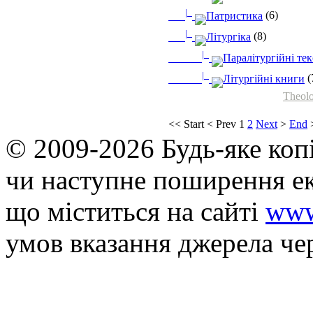
|_
Патристика
(6)
|_
Літургіка
(8)
|_
Паралітургійні те
|_
Літургійні книги
(
Theolo
<<
Start
<
Prev
1
2
Next
>
End
© 2009-2026 Будь-яке коп
чи наступне поширення ек
що мiститься на сайті
www
умов вказання джерела че