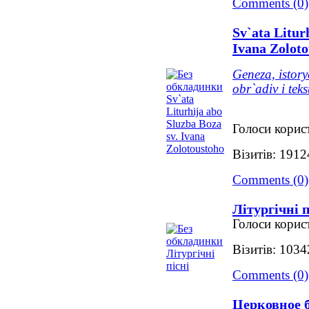
Comments (0)
Sv`ata Litur
Ivana Zolot
Geneza, istory
obr`adiv i teks
Голоси корист
Візитів: 1912
Comments (0)
Літургічні п
Голоси корист
Візитів: 1034
Comments (0)
Церковное б