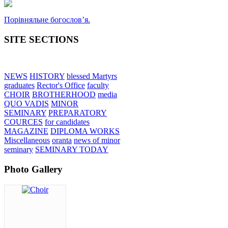
Порівняльне богословʼя.
SITE SECTIONS
NEWS
HISTORY
blessed Martyrs
graduates
Rector's Office
faculty
CHOIR
BROTHERHOOD
media
QUO VADIS
MINOR
SEMINARY
PREPARATORY
COURCES
for candidates
MAGAZINE
DIPLOMA WORKS
Miscellaneous
oranta
news of minor
seminary
SEMINARY TODAY
Photo Gallery