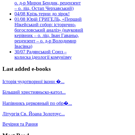
о. д-р Мирон Бендик, рецензент
– о. ліц. Остап Черхавський)
04/08
Крізь терни до зірок!
01/08
Юрій ГРИГЕЛЬ, «Перший
Нікейський собор: історично-
богословський аналіз» (науковий
керівник – о. ліц. Іван Гаваньо,
рецензент – о. д-р Володимир
Івасівка)
30/07
Радянський Союз –
колиска ідеології комунізму
Last added e-books
Історія чудотворної ікони �...
Більший християньско-катол...
Напівникъ церковный по обр�...
Літургія Св. Йоана Золотоус...
Вечірня та Рання