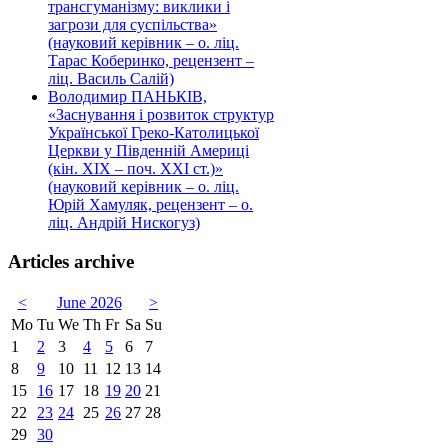
трансгуманізму: виклики і
загрози для суспільства»
(науковий керівник – о. ліц.
Тарас Коберинко, рецензент –
ліц. Василь Салій)
Володимир ПАНЬКІВ,
«Заснування і розвиток структур
Української Греко-Католицької
Церкви у Південній Америці
(кін. ХІХ – поч. ХХІ ст.)»
(науковий керівник – о. ліц.
Юрій Хамуляк, рецензент – о.
ліц. Андрій Нискогуз)
Articles archive
<
June 2026
>
Mo
Tu
We
Th
Fr
Sa
Su
1
2
3
4
5
6
7
8
9
10
11
12
13
14
15
16
17
18
19
20
21
22
23
24
25
26
27
28
29
30