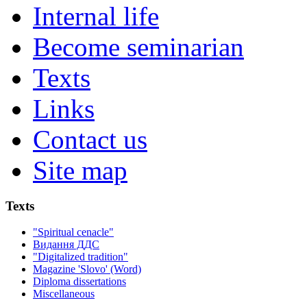
Internal life
Become seminarian
Texts
Links
Contact us
Site map
Texts
"Spiritual cenacle"
Видання ДДС
"Digitalized tradition"
Magazine 'Slovo' (Word)
Diploma dissertations
Miscellaneous