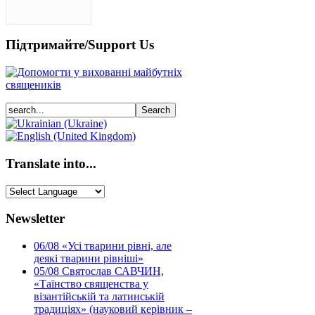
Підтримайте/Support Us
Translate into...
Newsletter
06/08
«Усі тварини рівні, але
деякі тварини рівніші»
05/08
Святослав САВЧИН,
«Таїнство священства у
візантійській та латинській
традиціях» (науковий керівник –