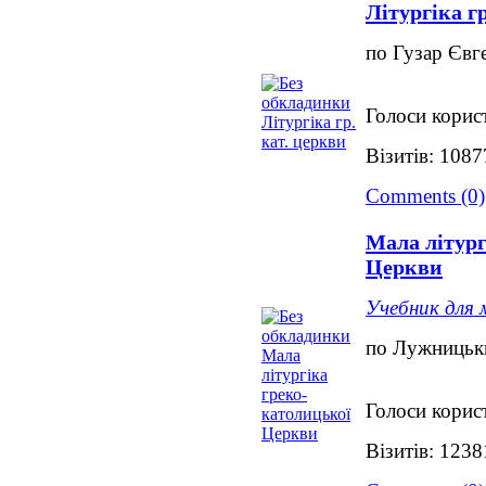
Літургіка гр
по Гузар Євг
Голоси корист
Візитів: 1087
Comments (0)
Мала літург
Церкви
Учебник для 
по Лужницьк
Голоси корист
Візитів: 1238