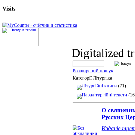
Visits
Digitalized t
Розширений пошук
Категорії Літургіка
|_
Літургійні книги
(71)
|_
Паралітургійні тексти
(16
О священны
Русских Це
Изданіе трет