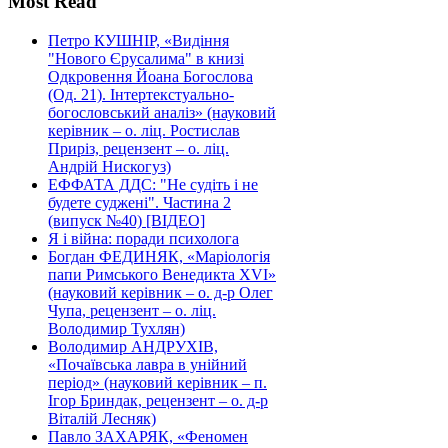
Most Read
Петро КУШНІР, «Видіння
"Нового Єрусалима" в книзі
Одкровення Йоана Богослова
(Од. 21). Інтертекстуально-
богословський аналіз» (науковий
керівник – о. ліц. Ростислав
Приріз, рецензент – о. ліц.
Андрій Нискогуз)
ЕФФАТА ДДС: "Не судіть і не
будете суджені". Частина 2
(випуск №40) [ВІДЕО]
Я і війна: поради психолога
Богдан ФЕДИНЯК, «Маріологія
папи Римського Венедикта XVI»
(науковий керівник – о. д-р Олег
Чупа, рецензент – о. ліц.
Володимир Тухлян)
Володимир АНДРУХІВ,
«Почаївська лавра в унійний
період» (науковий керівник – п.
Ігор Бриндак, рецензент – о. д-р
Віталій Лесняк)
Павло ЗАХАРЯК, «Феномен