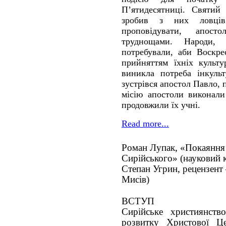
П’ятидесятниці. Святий
зробив з них ловців
проповідувати, апос
труднощами. Народи,
потребували, аби Воскре
прийняттям їхніх культу
виникла потреба інкуль
зустрівся апостол Павло,
місію апостоли виконали
продовжили їх учні.
Read more...
Роман Лупак, «Покаяння 
Сирійського» (науковий ке
Степан Угрин, рецензент 
Мисів)
ВСТУП
Сирійське християнств
розвитку Христової Це