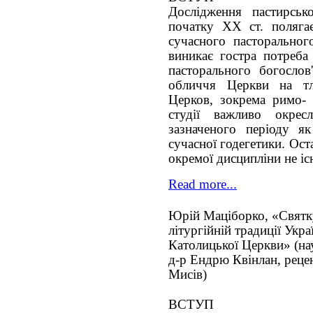
Дослідження пастирськ
початку ХХ ст. поляга
сучасного пасторальног
виникає гостра потреба
пасторального богослов
обличчя Церкви на тл
Церков, зокрема римо- 
студії важливо окресл
зазначеного періоду я
сучасної годегетики. Ост
окремої дисципліни не іс
Read more...
Юрій Маціборко, «Святк
літургійній традиції Укра
Католицької Церкви» (на
д-р Ендрю Квінлан, рецен
Мисів)
ВСТУП