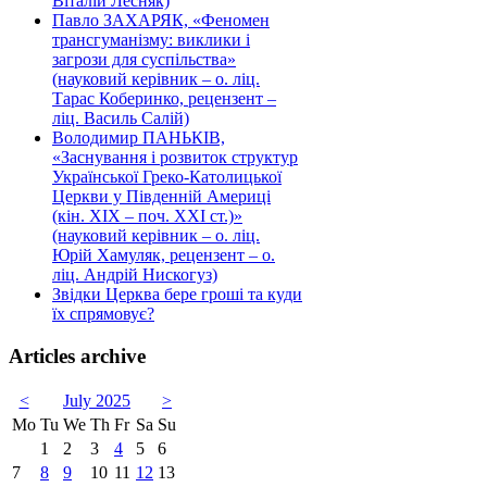
Віталій Лесняк)
Павло ЗАХАРЯК, «Феномен
трансгуманізму: виклики і
загрози для суспільства»
(науковий керівник – о. ліц.
Тарас Коберинко, рецензент –
ліц. Василь Салій)
Володимир ПАНЬКІВ,
«Заснування і розвиток структур
Української Греко-Католицької
Церкви у Південній Америці
(кін. ХІХ – поч. ХХІ ст.)»
(науковий керівник – о. ліц.
Юрій Хамуляк, рецензент – о.
ліц. Андрій Нискогуз)
Звідки Церква бере гроші та куди
їх спрямовує?
Articles archive
<
July 2025
>
Mo
Tu
We
Th
Fr
Sa
Su
1
2
3
4
5
6
7
8
9
10
11
12
13