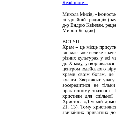
Read more...
Микола Мисів, «Іконостас
літургійній традиції» (на
д-р Ендрю Квінлан, рецен
Мирон Бендик)
ВСТУП
Храм – це місце присутн
він має таке велике знач
різних культурах у всі 
до Храму, утворювалася ц
центром юдейського віру
храми своїм богам, де 
культи. Звертаючи увагу
зосередитися не тільк
практичному значенні. Ц
християн для спільної 
Христос: «Дім мій домо
21. 13). Тому християнс
звичайних приватних дом