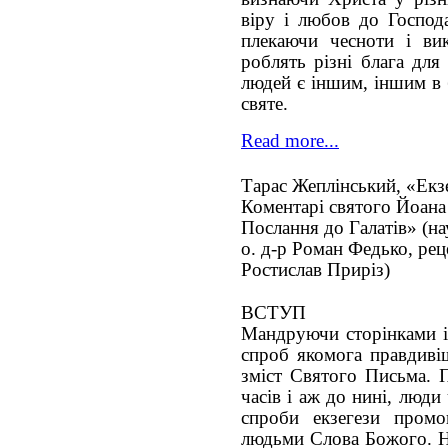
віру і любов до Господа
плекаючи чесноти і вик
роблять різні блага для
людей є іншим, іншим в 
святе.
Read more...
Тарас Жеплінський, «Екз
Коментарі святого Йоана
Послання до Галатів» (на
о. д-р Роман Федько, реце
Ростислав Приріз)
ВСТУП
Мандруючи сторінками іс
спроб якомога правдиві
зміст Святого Письма. 
часів і аж до нині, люд
спроби екзегези промо
людьми Слова Божого. На