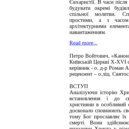
Євхаристії. В часи післ
будувати окремі будів
спільної молитви. С
простими, а з часом
архітектурними елемент
навантаженням.
Read more...
Петро Войтович, «Каноні
Київській Церкві Х-ХVІ 
керівник - о. д-р Роман 
рецензент – о.ліц. Свято
ВСТУП
Аналізуючи історію Хри
встановлення і до с
християни в особливий 
досконало сповнюють сво
тому Бог прославляє їх 
смерті. Вони здійснюю
визнаючи Христа у різн