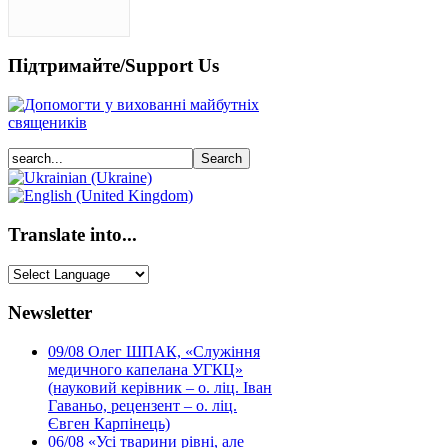
Підтримайте/Support Us
Translate into...
Newsletter
09/08
Олег ШПАК, «Служіння
медичного капелана УГКЦ»
(науковий керівник – о. ліц. Іван
Гаваньо, рецензент – о. ліц.
Євген Карпінець)
06/08
«Усі тварини рівні, але