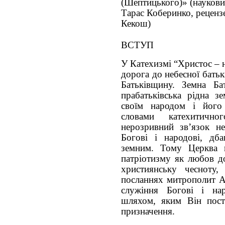
(Шептицького)» (науковий
Тарас Коберинко, рецензе
Кекош)
ВСТУП
У Катехизмі “Христос – 
дорога до небесної бать
Батьківщину. Земна Б
прабатьківська рідна з
своїм народом і його
словами катехитичн
нерозривний зв’язок не
Богові і народові, дб
земним. Тому Церква п
патріотизму як любов д
християнську чесноту,
посланнях митрополит А
служіння Богові і на
шляхом, яким Він пост
призначення.