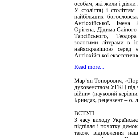
особам, які жили і діяли
У століття) і століттям
найбільших богословськ
Антіохійської. Імена 
Орігена, Дідима Сліпого
Тарсійського, Теодор
золотими літерами в іс
найяскравішою серед е
Антіохійської екзегетич
Read more...
Мар’ян Топорович, «Пор
духовенством УГКЦ під ч
війни» (науковий керівник
Бриндак, рецензент – о. 
ВСТУП
З часу виходу Українськ
підпілля і початку демок
також відновлення наш