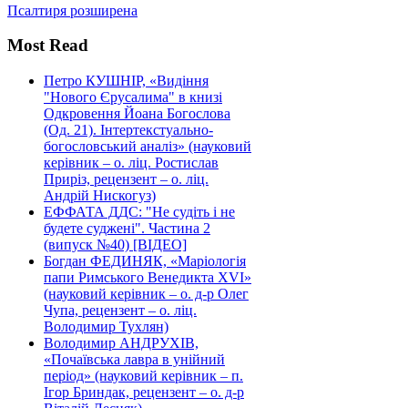
Псалтиря розширена
Most Read
Петро КУШНІР, «Видіння
"Нового Єрусалима" в книзі
Одкровення Йоана Богослова
(Од. 21). Інтертекстуально-
богословський аналіз» (науковий
керівник – о. ліц. Ростислав
Приріз, рецензент – о. ліц.
Андрій Нискогуз)
ЕФФАТА ДДС: "Не судіть і не
будете суджені". Частина 2
(випуск №40) [ВІДЕО]
Богдан ФЕДИНЯК, «Маріологія
папи Римського Венедикта XVI»
(науковий керівник – о. д-р Олег
Чупа, рецензент – о. ліц.
Володимир Тухлян)
Володимир АНДРУХІВ,
«Почаївська лавра в унійний
період» (науковий керівник – п.
Ігор Бриндак, рецензент – о. д-р