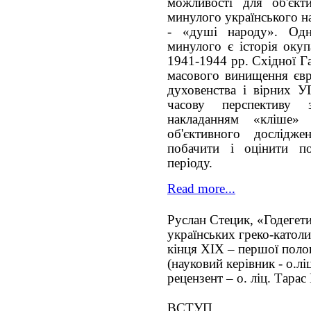
можливості для об'єкт
минулого українського н
- «душі народу». Одн
минулого є історія оку
1941-1944 рр. Східної Г
масового винищення євре
духовенства і вірних У
часову перспективу
накладанням «кліше»
об'єктивного дослідже
побачити і оцінити п
періоду.
Read more...
Руслан Стецик, «Годегет
українських греко-катол
кінця ХІХ – першої поло
(науковий керівник - о.лі
рецензент – о. ліц. Тара
ВСТУП