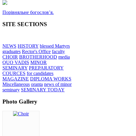
Порівняльне богословʼя.
SITE SECTIONS
NEWS
HISTORY
blessed Martyrs
graduates
Rector's Office
faculty
CHOIR
BROTHERHOOD
media
QUO VADIS
MINOR
SEMINARY
PREPARATORY
COURCES
for candidates
MAGAZINE
DIPLOMA WORKS
Miscellaneous
oranta
news of minor
seminary
SEMINARY TODAY
Photo Gallery