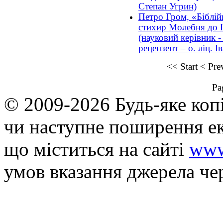
Степан Угрин)
Петро Гром, «Біблійн
стихир Молебня до 
(науковий керівник -
рецензент – о. ліц. І
<<
Start
<
Pre
Pa
© 2009-2026 Будь-яке коп
чи наступне поширення ек
що мiститься на сайті
www
умов вказання джерела че