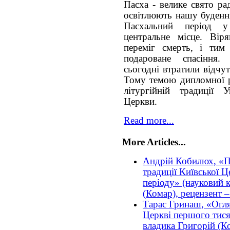
Пасха - велике свято ра
освітлюють нашу буденні
Пасхальний період 
центральне місце. Вір
переміг смерть, і ти
подароване спасіння.
сьогодні втратили відчу
Тому темою дипломної р
літургійній традиції У
Церкви.
Read more...
More Articles...
Андрій Кобилюх, «П
традиції Київської 
періоду» (науковий к
(Комар), рецензент –
Тарас Гринаш, «Огля
Церкві першого тися
владика Григорій (Ко