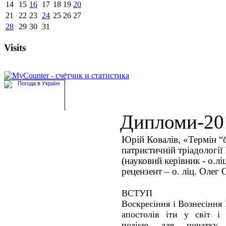
14
15
16
17
18
19
20
21
22
23
24
25
26
27
28
29
30
31
Visits
Дипломи-20
Юрій Ковалів, «Термін “
патристичній тріадології 
(науковий керівник - о.лі
рецензент – о. ліц. Олег 
ВСТУП
Воскресіння і Вознесіння
апостолів іти у світ і
подією для початку 