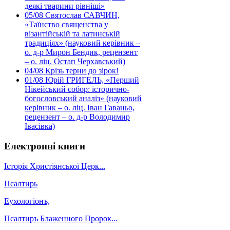
деякі тварини рівніші»
05/08
Святослав САВЧИН,
«Таїнство священства у
візантійській та латинській
традиціях» (науковий керівник –
о. д-р Мирон Бендик, рецензент
– о. ліц. Остап Черхавський)
04/08
Крізь терни до зірок!
01/08
Юрій ГРИГЕЛЬ, «Перший
Нікейський собор: історично-
богословський аналіз» (науковий
керівник – о. ліц. Іван Гаваньо,
рецензент – о. д-р Володимир
Івасівка)
Електронні книги
Історія Христіянської Церк...
Псалтирь
Еухологіонъ,
Псалтиръ Блаженного Пророк...