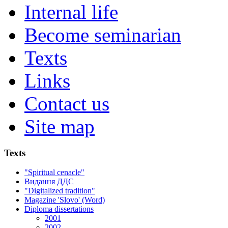
Internal life
Become seminarian
Texts
Links
Contact us
Site map
Texts
"Spiritual cenacle"
Видання ДДС
"Digitalized tradition"
Magazine 'Slovo' (Word)
Diploma dissertations
2001
2002