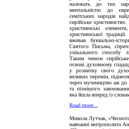
належать до тих нар
ментальністю до євр
семітських народів най
сирійське християнство.
християнські елемент
християнської традиції.
вживав буквально-істо
Святого Письма, сприч
унікального способу л
Таким чином сирійське
основі духовному спадщи
у розвитку свого дух
великих перемін, піднесе
через мучеництво аж до 
та пізнішого завоювання
яка йшла вперед із слова
Read more...
Микола Лутчак, «Чеснота
навчанні митрополита А