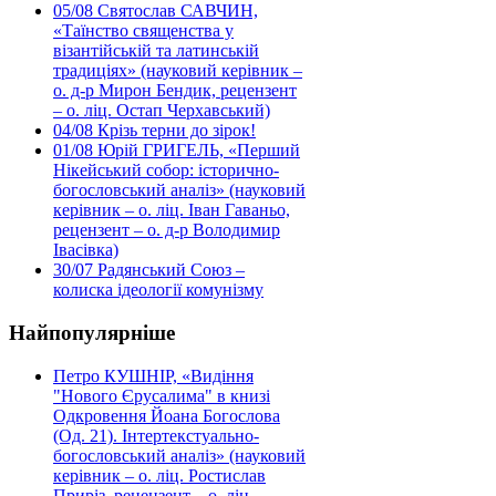
05/08
Святослав САВЧИН,
«Таїнство священства у
візантійській та латинській
традиціях» (науковий керівник –
о. д-р Мирон Бендик, рецензент
– о. ліц. Остап Черхавський)
04/08
Крізь терни до зірок!
01/08
Юрій ГРИГЕЛЬ, «Перший
Нікейський собор: історично-
богословський аналіз» (науковий
керівник – о. ліц. Іван Гаваньо,
рецензент – о. д-р Володимир
Івасівка)
30/07
Радянський Союз –
колиска ідеології комунізму
Найпопулярніше
Петро КУШНІР, «Видіння
"Нового Єрусалима" в книзі
Одкровення Йоана Богослова
(Од. 21). Інтертекстуально-
богословський аналіз» (науковий
керівник – о. ліц. Ростислав
Приріз, рецензент – о. ліц.