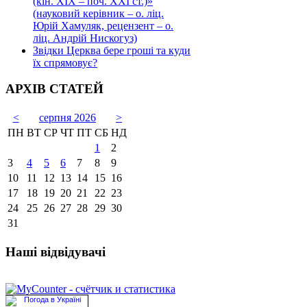
(кін. ХІХ – поч. ХХІ ст.)»
(науковий керівник – о. ліц.
Юрій Хамуляк, рецензент – о.
ліц. Андрій Нискогуз)
Звідки Церква бере гроші та куди
їх спрямовує?
АРХІВ СТАТЕЙ
<
серпня 2026
>
ПН
ВТ
СР
ЧТ
ПТ
СБ
НД
1
2
3
4
5
6
7
8
9
10
11
12
13
14
15
16
17
18
19
20
21
22
23
24
25
26
27
28
29
30
31
Наші відвідувачі