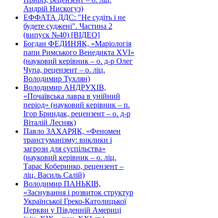
Андрій Нискогуз)
ЕФФАТА ДДС: "Не судіть і не
будете суджені". Частина 2
(випуск №40) [ВІДЕО]
Богдан ФЕДИНЯК, «Маріологія
папи Римського Венедикта XVI»
(науковий керівник – о. д-р Олег
Чупа, рецензент – о. ліц.
Володимир Тухлян)
Володимир АНДРУХІВ,
«Почаївська лавра в унійний
період» (науковий керівник – п.
Ігор Бриндак, рецензент – о. д-р
Віталій Лесняк)
Павло ЗАХАРЯК, «Феномен
трансгуманізму: виклики і
загрози для суспільства»
(науковий керівник – о. ліц.
Тарас Коберинко, рецензент –
ліц. Василь Салій)
Володимир ПАНЬКІВ,
«Заснування і розвиток структур
Української Греко-Католицької
Церкви у Південній Америці