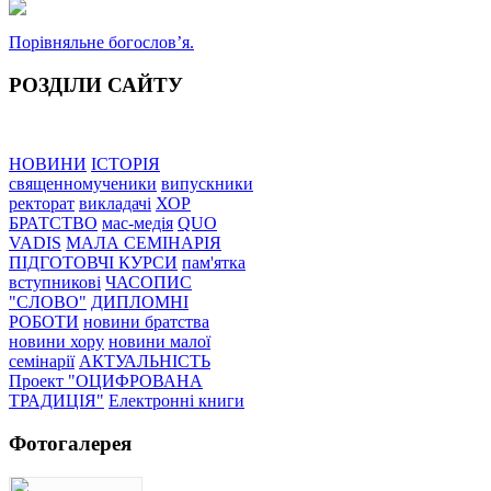
Порівняльне богословʼя.
РОЗДІЛИ САЙТУ
НОВИНИ
ІСТОРІЯ
священномученики
випускники
ректорат
викладачі
ХОР
БРАТСТВО
мас-медія
QUO
VADIS
МАЛА СЕМІНАРІЯ
ПІДГОТОВЧІ КУРСИ
пам'ятка
вступникові
ЧАСОПИС
"СЛОВО"
ДИПЛОМНІ
РОБОТИ
новини братства
новини хору
новини малої
семінарії
АКТУАЛЬНІСТЬ
Проект "ОЦИФРОВАНА
ТРАДИЦІЯ"
Електронні книги
Фотогалерея