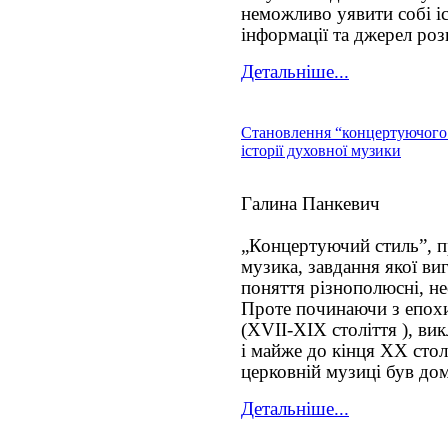
неможливо уявити собі іс
інформації та джерел ро
Детальніше...
Становлення “концертуючого
історії духовної музики
Галина Панкевич
„Концертуючий стиль”, п
музика, завдання якої виг
поняття різнополюсні, не
Проте починаючи з епохи
(XVII-XIX століття ), ви
і майже до кінця XX стол
церковній музиці був до
Детальніше...