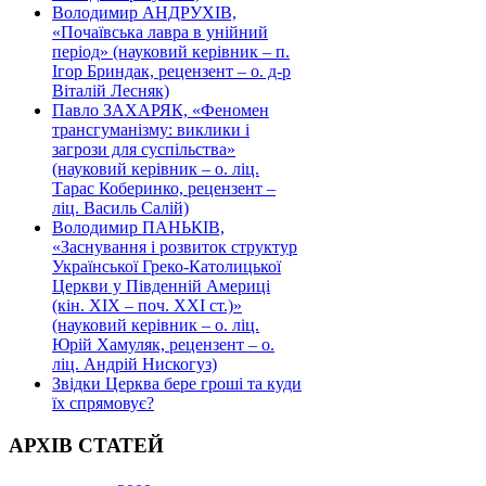
Володимир АНДРУХІВ,
«Почаївська лавра в унійний
період» (науковий керівник – п.
Ігор Бриндак, рецензент – о. д-р
Віталій Лесняк)
Павло ЗАХАРЯК, «Феномен
трансгуманізму: виклики і
загрози для суспільства»
(науковий керівник – о. ліц.
Тарас Коберинко, рецензент –
ліц. Василь Салій)
Володимир ПАНЬКІВ,
«Заснування і розвиток структур
Української Греко-Католицької
Церкви у Південній Америці
(кін. ХІХ – поч. ХХІ ст.)»
(науковий керівник – о. ліц.
Юрій Хамуляк, рецензент – о.
ліц. Андрій Нискогуз)
Звідки Церква бере гроші та куди
їх спрямовує?
АРХІВ СТАТЕЙ