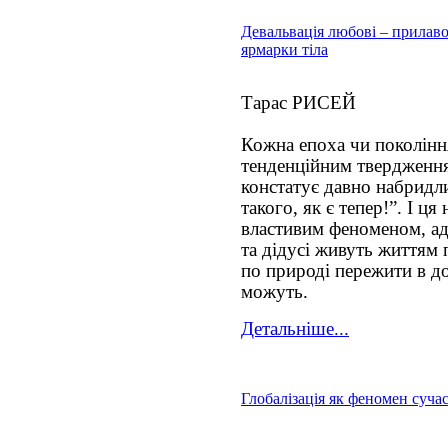
Девальвація любові – прилав
ярмарки тіла
Тарас РИСЕЙ
Кожна епоха чи поколінн
тенденційним твердження
констатує давно набридли
такого, як є тепер!”. І ця
властивим феноменом, ад
та дідусі живуть життям
по природі пережити в до
можуть.
Детальніше...
Глобалізація як феномен суча