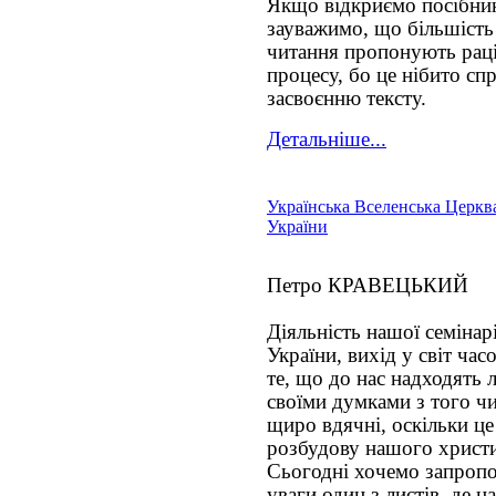
Якщо відкриємо посібник
зауважимо, що більшіст
читання пропонують раці
процесу, бо це нібито с
засвоєнню тексту.
Детальніше...
Українська Вселенська Церква
України
Петро КРАВЕЦЬКИЙ
Діяльність нашої семінарі
України, вихід у світ ч
те, що до нас надходять 
своїми думками з того чи
щиро вдячні, оскільки це
розбудову нашого христи
Сьогодні хочемо запропо
уваги один з листів, де 