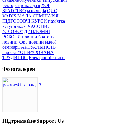
священномученики
випускники
ректорат
викладачі
ХОР
БРАТСТВО
мас-медія
QUO
VADIS
МАЛА СЕМІНАРІЯ
ПІДГОТОВЧІ КУРСИ
пам'ятка
вступникові
ЧАСОПИС
"СЛОВО"
ДИПЛОМНІ
РОБОТИ
новини братства
новини хору
новини малої
семінарії
АКТУАЛЬНІСТЬ
Проект "ОЦИФРОВАНА
ТРАДИЦІЯ"
Електронні книги
Фотогалерея
Підтримайте/Support Us