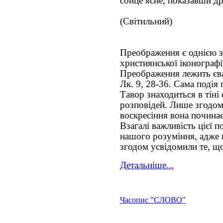
сонце ясне, показавши д
(Світильний)
Преображення є однією з
християнської іконографі
Преображення лежить єван
Лк. 9, 28-36. Сама подія
Тавор знаходиться в тіні
розповідей. Лише згодом
воскресіння вона починає
Взагалі важливість цієї п
нашого розуміння, адже 
згодом усвідомили те, що
Детальніше...
Часопис "СЛОВО"