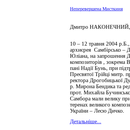
Неперевершена Мисткиня
Дмитро НАКОНЕЧНИЙ,
10 – 12 травня 2004 р.Б.
архиєрея Самбірсько – Д
Юліана, на запрошення 
композиторів , зокрема 
пані Надії Бунь, при під
Пресвятої Трійці митр. п
ректора Дрогобицької Дух
р. Мирона Бендика та ре
прот. Михайла Бучинсько
Самбора мали велику при
теренах великого композ
України – Лесю Дичко.
Детальніше...