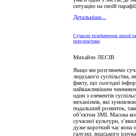
cитуацію на своїй парафії,
Детальніше...
Сучасне телебачення: реалії т
перспективи
Михайло ЛЕСІВ
Якщо ми розглянемо суч
людського суспільства, м
факту, що сьогодні інфор
найважливішим чинником 
один з елементів суспільс
механізмів, які зумовлюю
подальший розвиток, тако
об’єктом ЗМІ. Масова ком
сучасної культури, з’яви
дуже короткий час вона 
галузях людського існув