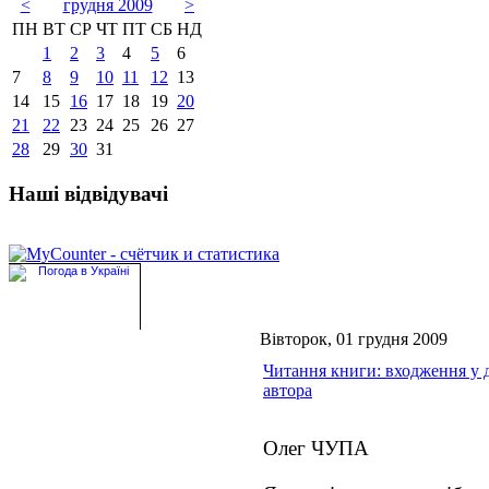
<
грудня 2009
>
ПН
ВТ
СР
ЧТ
ПТ
СБ
НД
1
2
3
4
5
6
7
8
9
10
11
12
13
14
15
16
17
18
19
20
21
22
23
24
25
26
27
28
29
30
31
Наші відвідувачі
Вівторок, 01 грудня 2009
Читання книги: входження у 
автора
Олег ЧУПА