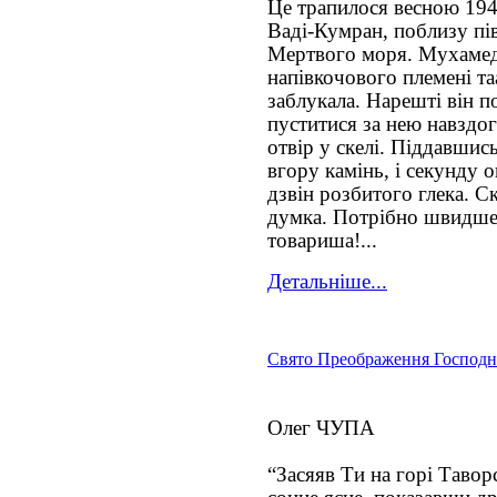
Це трапилося весною 194
Ваді-Кумран, поблизу пі
Мертвого моря. Мухамед 
напівкочового племені та
заблукала. Нарешті він по
пуститися за нею навздог
отвір у скелі. Піддавшись
вгору камінь, і секунду 
дзвін розбитого глека. 
думка. Потрібно швидше 
товариша!...
Детальніше...
Свято Преображення Господн
Олег ЧУПА
“Засяяв Ти на горі Таворс