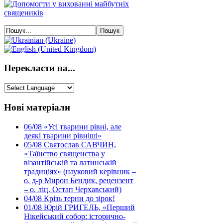
Перекласти на...
Нові матеріали
06/08
«Усі тварини рівні, але
деякі тварини рівніші»
05/08
Святослав САВЧИН,
«Таїнство священства у
візантійській та латинській
традиціях» (науковий керівник –
о. д-р Мирон Бендик, рецензент
– о. ліц. Остап Черхавський)
04/08
Крізь терни до зірок!
01/08
Юрій ГРИГЕЛЬ, «Перший
Нікейський собор: історично-