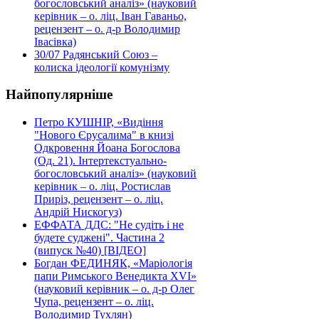
богословський аналіз» (науковий
керівник – о. ліц. Іван Гаваньо,
рецензент – о. д-р Володимир
Івасівка)
30/07
Радянський Союз –
колиска ідеології комунізму
Найпопулярніше
Петро КУШНІР, «Видіння
"Нового Єрусалима" в книзі
Одкровення Йоана Богослова
(Од. 21). Інтертекстуально-
богословський аналіз» (науковий
керівник – о. ліц. Ростислав
Приріз, рецензент – о. ліц.
Андрій Нискогуз)
ЕФФАТА ДДС: "Не судіть і не
будете суджені". Частина 2
(випуск №40) [ВІДЕО]
Богдан ФЕДИНЯК, «Маріологія
папи Римського Венедикта XVI»
(науковий керівник – о. д-р Олег
Чупа, рецензент – о. ліц.
Володимир Тухлян)