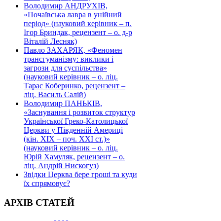
Володимир АНДРУХІВ,
«Почаївська лавра в унійний
період» (науковий керівник – п.
Ігор Бриндак, рецензент – о. д-р
Віталій Лесняк)
Павло ЗАХАРЯК, «Феномен
трансгуманізму: виклики і
загрози для суспільства»
(науковий керівник – о. ліц.
Тарас Коберинко, рецензент –
ліц. Василь Салій)
Володимир ПАНЬКІВ,
«Заснування і розвиток структур
Української Греко-Католицької
Церкви у Південній Америці
(кін. ХІХ – поч. ХХІ ст.)»
(науковий керівник – о. ліц.
Юрій Хамуляк, рецензент – о.
ліц. Андрій Нискогуз)
Звідки Церква бере гроші та куди
їх спрямовує?
АРХІВ СТАТЕЙ