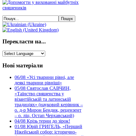
Перекласти на...
Нові матеріали
06/08
«Усі тварини рівні, але
деякі тварини рівніші»
05/08
Святослав САВЧИН,
«Таїнство священства у
візантійській та латинській
традиціях» (науковий керівник –
о. д-р Мирон Бендик, рецензент
– о. ліц. Остап Черхавський)
04/08
Крізь терни до зірок!
01/08
Юрій ГРИГЕЛЬ, «Перший
Нікейський собор: історично-