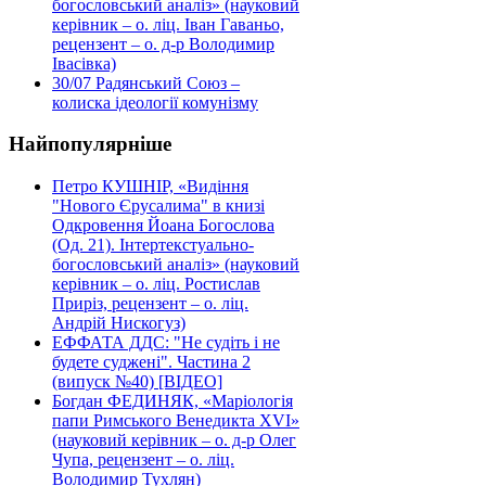
богословський аналіз» (науковий
керівник – о. ліц. Іван Гаваньо,
рецензент – о. д-р Володимир
Івасівка)
30/07
Радянський Союз –
колиска ідеології комунізму
Найпопулярніше
Петро КУШНІР, «Видіння
"Нового Єрусалима" в книзі
Одкровення Йоана Богослова
(Од. 21). Інтертекстуально-
богословський аналіз» (науковий
керівник – о. ліц. Ростислав
Приріз, рецензент – о. ліц.
Андрій Нискогуз)
ЕФФАТА ДДС: "Не судіть і не
будете суджені". Частина 2
(випуск №40) [ВІДЕО]
Богдан ФЕДИНЯК, «Маріологія
папи Римського Венедикта XVI»
(науковий керівник – о. д-р Олег
Чупа, рецензент – о. ліц.
Володимир Тухлян)