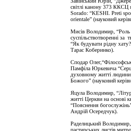
Завійський Юрій, “Джере
світлі канону 373 ККСЦ н
Sorado: “KESHI. Preti spos
orientale” (науковий кері
Мисів Володимир, “Роль 
суспільствотворенні за
“Як будувати рідну хату?
Тарас Коберинко).
Сподар Олег,“Філософськ
Памфіла Юркевича “Серце
духовному житті людини 
Божого” (науковий керівн
Яцула Володимир, “Літур
житті Церкви на основі к
“Пояснення богослужінь” 
Андрій Осередчук).
Раделицький Володимир, 
пастирських листів мит