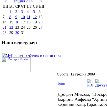
<
грудня 2009
>
ПН
ВТ
СР
ЧТ
ПТ
СБ
НД
1
2
3
4
5
6
7
8
9
10
11
12
13
14
15
16
17
18
19
20
21
22
23
24
25
26
27
28
29
30
31
Наші відвідувачі
Субота, 12 грудня 2009
Інші
Дрофич Микола, “Воскрес
Іларіона Алфеєва “Христ
керівник о.ліц.Тарас Коб