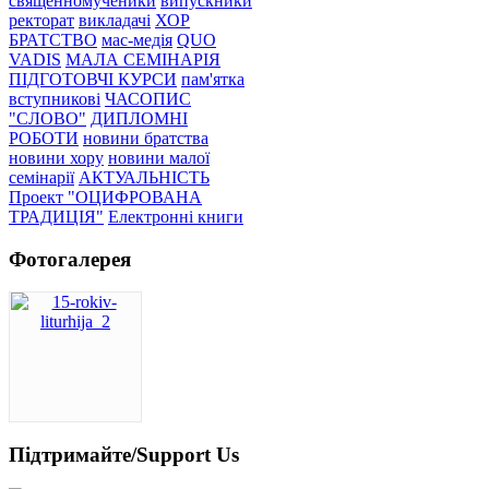
священномученики
випускники
ректорат
викладачі
ХОР
БРАТСТВО
мас-медія
QUO
VADIS
МАЛА СЕМІНАРІЯ
ПІДГОТОВЧІ КУРСИ
пам'ятка
вступникові
ЧАСОПИС
"СЛОВО"
ДИПЛОМНІ
РОБОТИ
новини братства
новини хору
новини малої
семінарії
АКТУАЛЬНІСТЬ
Проект "ОЦИФРОВАНА
ТРАДИЦІЯ"
Електронні книги
Фотогалерея
Підтримайте/Support Us