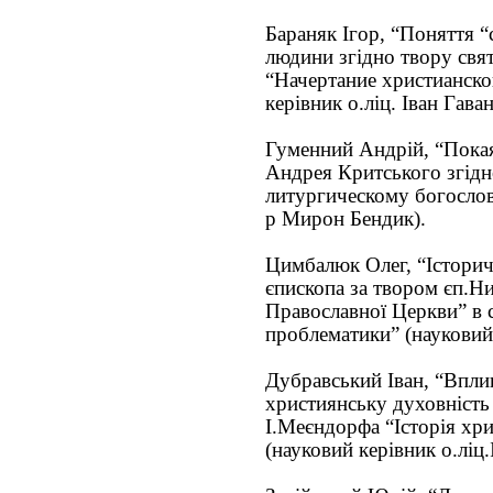
Бараняк Ігор, “Поняття “
людини згідно твору свя
“Начертание христианско
керівник о.ліц. Іван Гаван
Гуменний Андрій, “Покая
Андрея Критського згідн
литургическому богослов
р Мирон Бендик).
Цимбалюк Олег, “Історич
єпископа за твором єп.Н
Православної Церкви” в с
проблематики” (науковий 
Дубравський Іван, “Впли
християнську духовність
І.Меєндорфа “Історія хри
(науковий керівник о.ліц.