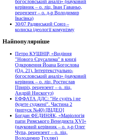
богословський аналіз» (науковий
керівник – о. ліц. Іван Гаваньо,
рецензент – о. д-р Володимир
Івасівка)
30/07
Радянський Союз –
колиска ідеології комунізму
Найпопулярніше
Петро КУШНІР, «Видіння
"Нового Єрусалима" в книзі
Одкровення Йоана Богослова
(Од. 21). Інтертекстуально-
богословський аналіз» (науковий
керівник – о. ліц. Ростислав
Приріз, рецензент – о. ліц.
Андрій Нискогуз)
ЕФФАТА ДДС: "Не судіть і не
будете суджені". Частина 2
(випуск №40) [ВІДЕО]
Богдан ФЕДИНЯК, «Маріологія
папи Римського Венедикта XVI»
(науковий керівник – о. д-р Олег
Чупа, рецензент – о. ліц.
Володимир Тухлян)