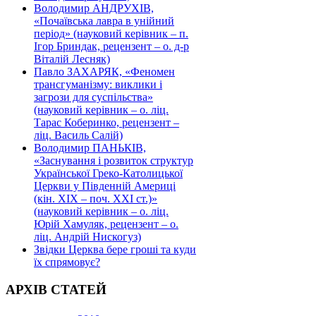
Володимир АНДРУХІВ,
«Почаївська лавра в унійний
період» (науковий керівник – п.
Ігор Бриндак, рецензент – о. д-р
Віталій Лесняк)
Павло ЗАХАРЯК, «Феномен
трансгуманізму: виклики і
загрози для суспільства»
(науковий керівник – о. ліц.
Тарас Коберинко, рецензент –
ліц. Василь Салій)
Володимир ПАНЬКІВ,
«Заснування і розвиток структур
Української Греко-Католицької
Церкви у Південній Америці
(кін. ХІХ – поч. ХХІ ст.)»
(науковий керівник – о. ліц.
Юрій Хамуляк, рецензент – о.
ліц. Андрій Нискогуз)
Звідки Церква бере гроші та куди
їх спрямовує?
АРХІВ СТАТЕЙ