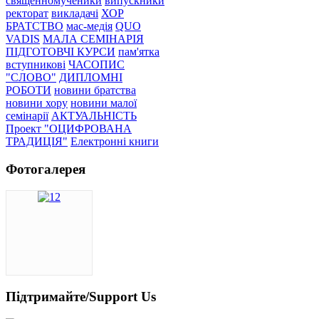
священномученики
випускники
ректорат
викладачі
ХОР
БРАТСТВО
мас-медія
QUO
VADIS
МАЛА СЕМІНАРІЯ
ПІДГОТОВЧІ КУРСИ
пам'ятка
вступникові
ЧАСОПИС
"СЛОВО"
ДИПЛОМНІ
РОБОТИ
новини братства
новини хору
новини малої
семінарії
АКТУАЛЬНІСТЬ
Проект "ОЦИФРОВАНА
ТРАДИЦІЯ"
Електронні книги
Фотогалерея
Підтримайте/Support Us