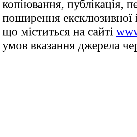
копiювання, публiкацiя, п
поширення ексклюзивної 
що мiститься на сайті
www
умов вказання джерела че