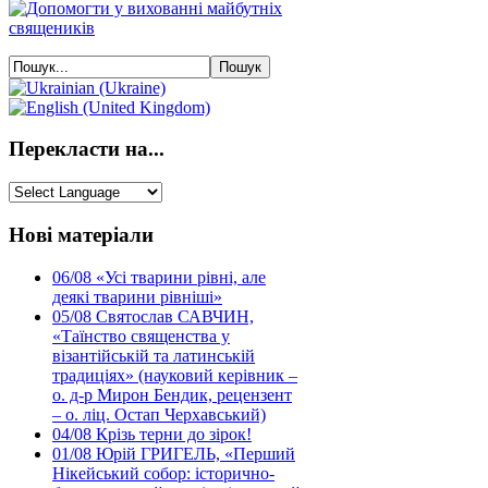
Перекласти на...
Нові матеріали
06/08
«Усі тварини рівні, але
деякі тварини рівніші»
05/08
Святослав САВЧИН,
«Таїнство священства у
візантійській та латинській
традиціях» (науковий керівник –
о. д-р Мирон Бендик, рецензент
– о. ліц. Остап Черхавський)
04/08
Крізь терни до зірок!
01/08
Юрій ГРИГЕЛЬ, «Перший
Нікейський собор: історично-