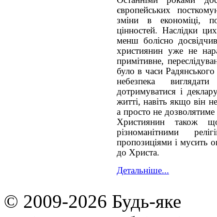
європейських посткомун
зміни в економіці, по
цінностей. Наслідки ци
менш болісно досвідчив
християнин уже не нара
примітивне, переслідува
було в часи Радянськог
небезпека виглядат
дотримуватися і деклар
житті, навіть якщо він 
а просто не дозволятиме 
Християнин також що
різноманітними релі
пропозиціями і мусить оц
до Христа.
Детальніше...
© 2009-2026 Будь-яке