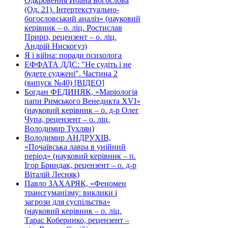
Одкровення Йоана Богослова
(Од. 21). Інтертекстуально-
богословський аналіз» (науковий
керівник – о. ліц. Ростислав
Приріз, рецензент – о. ліц.
Андрій Нискогуз)
Я і війна: поради психолога
ЕФФАТА ДДС: "Не судіть і не
будете суджені". Частина 2
(випуск №40) [ВІДЕО]
Богдан ФЕДИНЯК, «Маріологія
папи Римського Венедикта XVI»
(науковий керівник – о. д-р Олег
Чупа, рецензент – о. ліц.
Володимир Тухлян)
Володимир АНДРУХІВ,
«Почаївська лавра в унійний
період» (науковий керівник – п.
Ігор Бриндак, рецензент – о. д-р
Віталій Лесняк)
Павло ЗАХАРЯК, «Феномен
трансгуманізму: виклики і
загрози для суспільства»
(науковий керівник – о. ліц.
Тарас Коберинко, рецензент –