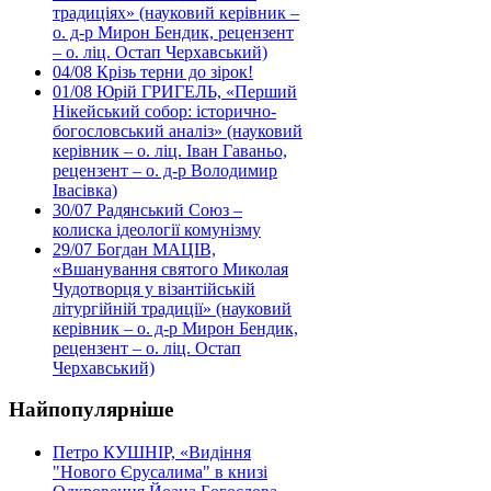
традиціях» (науковий керівник –
о. д-р Мирон Бендик, рецензент
– о. ліц. Остап Черхавський)
04/08
Крізь терни до зірок!
01/08
Юрій ГРИГЕЛЬ, «Перший
Нікейський собор: історично-
богословський аналіз» (науковий
керівник – о. ліц. Іван Гаваньо,
рецензент – о. д-р Володимир
Івасівка)
30/07
Радянський Союз –
колиска ідеології комунізму
29/07
Богдан МАЦІВ,
«Вшанування святого Миколая
Чудотворця у візантійській
літургійній традиції» (науковий
керівник – о. д-р Мирон Бендик,
рецензент – о. ліц. Остап
Черхавський)
Найпопулярніше
Петро КУШНІР, «Видіння
"Нового Єрусалима" в книзі