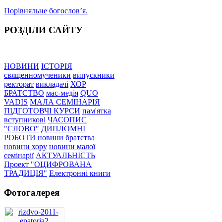
Порівняльне богословʼя.
РОЗДІЛИ САЙТУ
НОВИНИ
ІСТОРІЯ
священномученики
випускники
ректорат
викладачі
ХОР
БРАТСТВО
мас-медія
QUO
VADIS
МАЛА СЕМІНАРІЯ
ПІДГОТОВЧІ КУРСИ
пам'ятка
вступникові
ЧАСОПИС
"СЛОВО"
ДИПЛОМНІ
РОБОТИ
новини братства
новини хору
новини малої
семінарії
АКТУАЛЬНІСТЬ
Проект "ОЦИФРОВАНА
ТРАДИЦІЯ"
Електронні книги
Фотогалерея