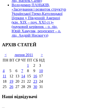
ліц. Василь Салій)
Володимир ПАНЬКІВ,
«Заснування і розвиток структур
Української Греко-Католицької
Церкви у Південній Америці
(кін. ХІХ – поч. ХХІ ст.)»
(науковий керівник – о. ліц.
Юрій Хамуляк, рецензент – о.
ліц. Андрій Нискогуз)
АРХІВ СТАТЕЙ
<
липня 2011
>
ПН
ВТ
СР
ЧТ
ПТ
СБ
НД
1
2
3
4
5
6
7
8
9
10
11
12
13
14
15
16
17
18
19
20
21
22
23
24
25
26
27
28
29
30
31
Наші відвідувачі