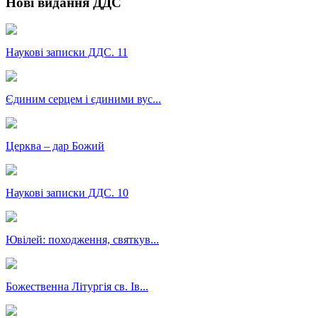
Нові видання ДДС
Наукові записки ДДС. 11
Єдиним серцем і єдиними вус...
Церква – дар Божий
Наукові записки ДДС. 10
Ювілей: походження, святкув...
Божественна Літургія св. Ів...