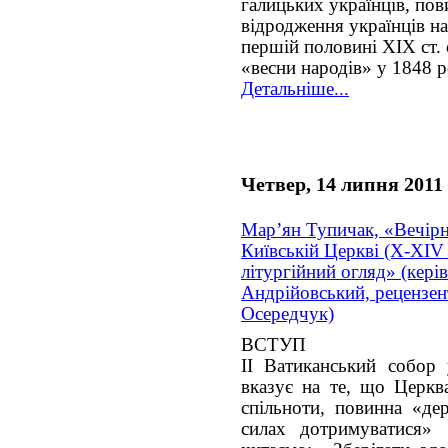
галицьких українців, пов
відродження українців на
першій половині XIX ст. 
«весни народів» у 1848 р
Детальніше...
Четвер, 14 липня 2011
Мар’ян Тупичак, «Вечірн
Київській Церкві (Х-ХІV 
літургійний огляд» (кері
Андрійовський, рецензент
Осередчук)
ВСТУП
ІІ Ватиканський собор
вказує на те, що Церкв
спільноти, повинна «де
силах дотримуватися»