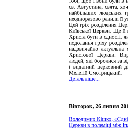
тобі, щоб і вони були в 
св. Августина, свята, хо
найбільших людських гр
неодноразово ранили її у
Цей гріх розділення Цер
Київської Церкви. Ще й п
Христа бути в єдності, 
подолання гріху розділе
надзвичайно актуальна 
Христової Церкви. Впр
людей, які боролися за в
і видатний церковний д
Мелетій Смотрицький.
Детальніше...
Вівторок, 26 липня 20
Володимир Кішко, «Єдні
Церкви в полеміці між Іп