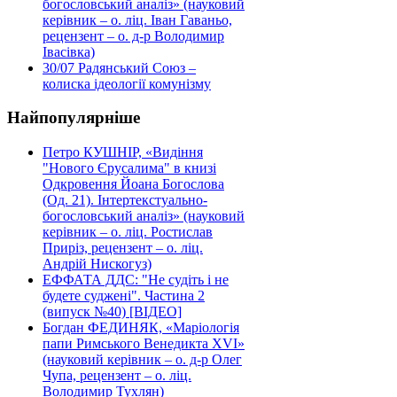
богословський аналіз» (науковий
керівник – о. ліц. Іван Гаваньо,
рецензент – о. д-р Володимир
Івасівка)
30/07
Радянський Союз –
колиска ідеології комунізму
Найпопулярніше
Петро КУШНІР, «Видіння
"Нового Єрусалима" в книзі
Одкровення Йоана Богослова
(Од. 21). Інтертекстуально-
богословський аналіз» (науковий
керівник – о. ліц. Ростислав
Приріз, рецензент – о. ліц.
Андрій Нискогуз)
ЕФФАТА ДДС: "Не судіть і не
будете суджені". Частина 2
(випуск №40) [ВІДЕО]
Богдан ФЕДИНЯК, «Маріологія
папи Римського Венедикта XVI»
(науковий керівник – о. д-р Олег
Чупа, рецензент – о. ліц.
Володимир Тухлян)