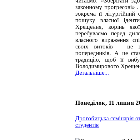
читаємо: «Зберігати зд
законному прогресові» .
зокрема її літургійний
пошуку власної ідент
Хрещення, корінь якої
перебуваємо перед дил
власного вираження сп
своїх витоків – це в
попередників. А це ст
традицію, щоб її виб
Володимирового Хрещен
Детальніше...
Понеділок, 11 липня 2
Дрогобицька семінарія о
студентів