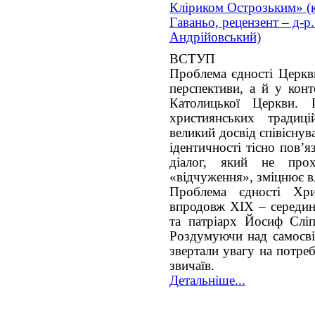
Кліриком Острозьким» (ке
Гаваньо, рецензент – д-р
Андрійовський)
ВСТУП
Проблема єдності Церкв
перспективи, а й у конте
Католицької Церкви. 
християнських традиц
великий досвід співісну
ідентичності тісно пов’я
діалог, який не про
«відчуження», зміцнює в
Проблема єдності Хри
впродовж XIX – середи
та патріарх Йосиф Сліп
Роздумуючи над самосві
звертали увагу на потре
звичаїв.
Детальніше...