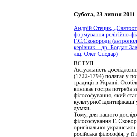
Субота, 23 липня 2011
Андрій Стецик, „Святоот
формування релігійно-фі
Г.С.Сковороди (антропол
керівник – др. Богдан Зав
ліц. Олег Сподар)
ВСТУП
Актуальність дослідженн
(1722-1794) полягає у п
традиції в Україні. Особ
виникає гостра потреба 
філософування, який ста
культурної ідентифікації 
думки.
Тому, для нашого дослід
філософування Г. Сковор
оригінальної української
російська філософія, у її