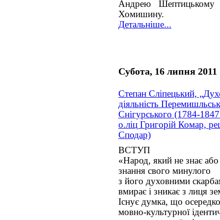
Андрею Шептицькому і
Хомишину.
Детальніше...
Субота, 16 липня 2011
Степан Сліпецький, „Дух
діяльність Перемишльськ
Снігурського (1784-1847 
о.ліц Григорій Комар, рец
Сподар)
ВСТУП
«Народ, який не знає або
знання свого минулого
з його духовними скарба
вмирає і зникає з лиця зе
Існує думка, що осередк
мовно-культурної ідентич