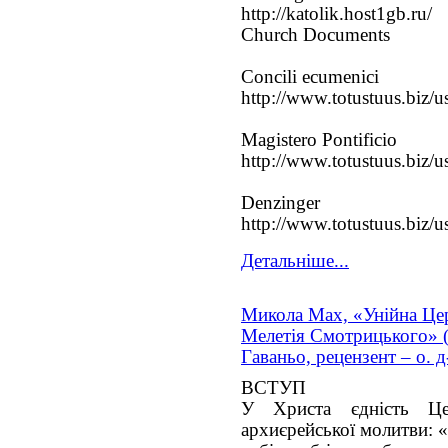
http://katolik.host1gb.ru/
Church Documents
Concili ecumenici
http://www.totustuus.biz/us
Magistero Pontificio
http://www.totustuus.biz/u
Denzinger
http://www.totustuus.biz/u
Детальніше...
Микола Мах, «Унійна Цер
Мелетія Смотрицького» (к
Гаваньо, рецензент – о. 
ВСТУП
У Христа єдність Це
архиєрейської молитви: «Щ