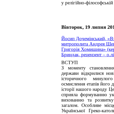
у релігійно-філософські
Вівторок, 19 липня 20
Йосип Дочемінський, «В
митрополита Андрея Шеп
Григорія Хомишина» (кері
Бриндак, рецензент – о.л
ВСТУП
З моменту становлення
держави відкрилися нов
історичного минулого
осмислення етапів його д
історії нашого народу Це
сприяла формуванню укр
вихованню та розвитку
загалом. Особливе міс
Української Греко-като