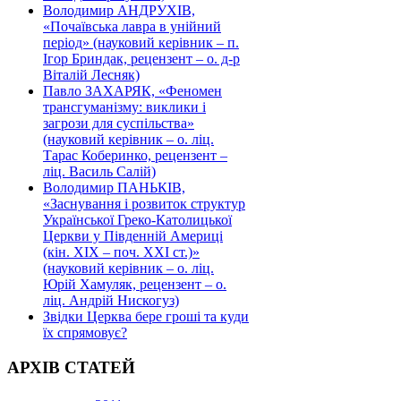
Володимир АНДРУХІВ,
«Почаївська лавра в унійний
період» (науковий керівник – п.
Ігор Бриндак, рецензент – о. д-р
Віталій Лесняк)
Павло ЗАХАРЯК, «Феномен
трансгуманізму: виклики і
загрози для суспільства»
(науковий керівник – о. ліц.
Тарас Коберинко, рецензент –
ліц. Василь Салій)
Володимир ПАНЬКІВ,
«Заснування і розвиток структур
Української Греко-Католицької
Церкви у Південній Америці
(кін. ХІХ – поч. ХХІ ст.)»
(науковий керівник – о. ліц.
Юрій Хамуляк, рецензент – о.
ліц. Андрій Нискогуз)
Звідки Церква бере гроші та куди
їх спрямовує?
АРХІВ СТАТЕЙ