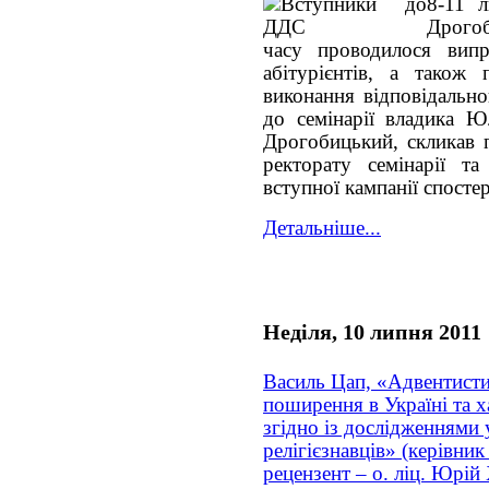
8-11 
Дрогоб
часу проводилося випр
абітурієнтів, а також
виконання відповідально
до семінарії владика Ю
Дрогобицький, скликав 
ректорату семінарії та
вступної кампанії спостер
Детальніше...
Неділя, 10 липня 2011
Василь Цап, «Адвентист
поширення в Україні та х
згідно із дослідженнями 
релігієзнавців» (керівник 
рецензент – о. ліц. Юрій