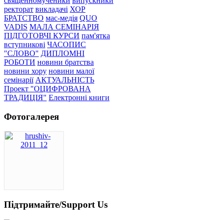
священномученики
випускники
ректорат
викладачі
ХОР
БРАТСТВО
мас-медія
QUO
VADIS
МАЛА СЕМІНАРІЯ
ПІДГОТОВЧІ КУРСИ
пам'ятка
вступникові
ЧАСОПИС
"СЛОВО"
ДИПЛОМНІ
РОБОТИ
новини братства
новини хору
новини малої
семінарії
АКТУАЛЬНІСТЬ
Проект "ОЦИФРОВАНА
ТРАДИЦІЯ"
Електронні книги
Фотогалерея
Підтримайте/Support Us