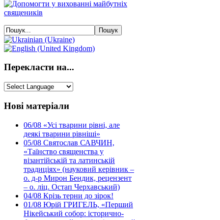
Перекласти на...
Нові матеріали
06/08
«Усі тварини рівні, але
деякі тварини рівніші»
05/08
Святослав САВЧИН,
«Таїнство священства у
візантійській та латинській
традиціях» (науковий керівник –
о. д-р Мирон Бендик, рецензент
– о. ліц. Остап Черхавський)
04/08
Крізь терни до зірок!
01/08
Юрій ГРИГЕЛЬ, «Перший
Нікейський собор: історично-