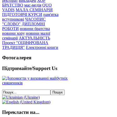
ректорат
викладачі
ХОР
БРАТСТВО
мас-медія
QUO
VADIS
МАЛА СЕМІНАРІЯ
ПІДГОТОВЧІ КУРСИ
пам'ятка
вступникові
ЧАСОПИС
"СЛОВО"
ДИПЛОМНІ
РОБОТИ
новини братства
новини хору
новини малої
семінарії
АКТУАЛЬНІСТЬ
Проект "ОЦИФРОВАНА
ТРАДИЦІЯ"
Електронні книги
Фотогалерея
Підтримайте/Support Us
Перекласти на...