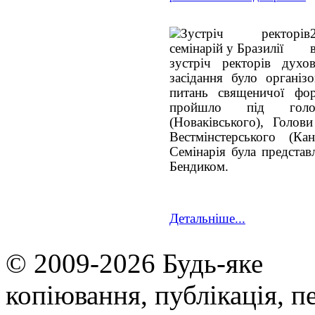
зустріч ректорів дух
засідання було організ
питань священичої фо
пройшло під голо
(Новаківського), Голов
Вестмінстерського (Ка
Семінарія була представ
Бендиком.
Детальніше...
© 2009-2026 Будь-яке
копiювання, публiкацiя, п