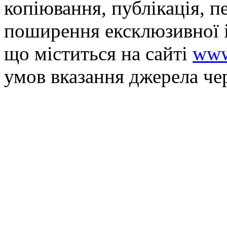
копiювання, публiкацiя, п
поширення ексклюзивної 
що мiститься на сайті
www
умов вказання джерела че