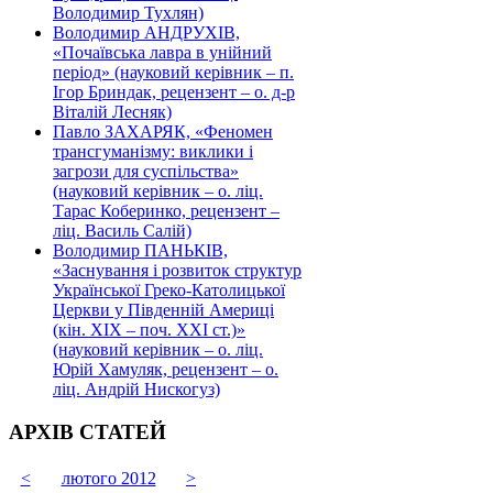
Володимир Тухлян)
Володимир АНДРУХІВ,
«Почаївська лавра в унійний
період» (науковий керівник – п.
Ігор Бриндак, рецензент – о. д-р
Віталій Лесняк)
Павло ЗАХАРЯК, «Феномен
трансгуманізму: виклики і
загрози для суспільства»
(науковий керівник – о. ліц.
Тарас Коберинко, рецензент –
ліц. Василь Салій)
Володимир ПАНЬКІВ,
«Заснування і розвиток структур
Української Греко-Католицької
Церкви у Південній Америці
(кін. ХІХ – поч. ХХІ ст.)»
(науковий керівник – о. ліц.
Юрій Хамуляк, рецензент – о.
ліц. Андрій Нискогуз)
АРХІВ СТАТЕЙ
<
лютого 2012
>