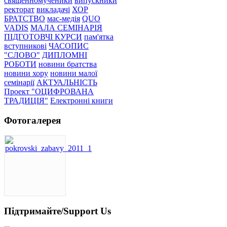
священномученики
випускники
ректорат
викладачі
ХОР
БРАТСТВО
мас-медія
QUO
VADIS
МАЛА СЕМІНАРІЯ
ПІДГОТОВЧІ КУРСИ
пам'ятка
вступникові
ЧАСОПИС
"СЛОВО"
ДИПЛОМНІ
РОБОТИ
новини братства
новини хору
новини малої
семінарії
АКТУАЛЬНІСТЬ
Проект "ОЦИФРОВАНА
ТРАДИЦІЯ"
Електронні книги
Фотогалерея
Підтримайте/Support Us