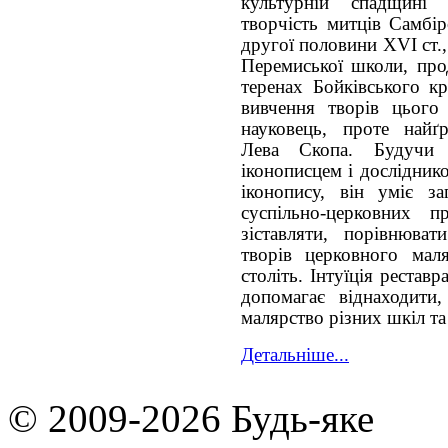
культурній спадщині 
творчість митців Самбір
другої половини XVI ст.
Перемиської школи, прод
теренах Бойківського к
вивчення творів цього
науковець, проте найґ
Лева Скопа. Будучи б
іконописцем і дослідник
іконопису, він уміє з
суспільно-церковних п
зіставляти, порівнюват
творів церковного маля
століть. Інтуїція рестав
допомагає віднаходити,
малярство різних шкіл та
Детальніше...
© 2009-2026 Будь-яке