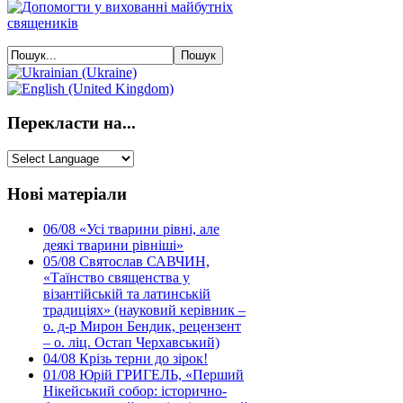
Перекласти на...
Нові матеріали
06/08
«Усі тварини рівні, але
деякі тварини рівніші»
05/08
Святослав САВЧИН,
«Таїнство священства у
візантійській та латинській
традиціях» (науковий керівник –
о. д-р Мирон Бендик, рецензент
– о. ліц. Остап Черхавський)
04/08
Крізь терни до зірок!
01/08
Юрій ГРИГЕЛЬ, «Перший
Нікейський собор: історично-