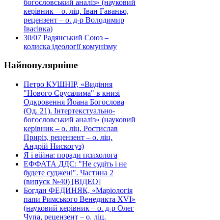
богословський аналіз» (науковий
керівник – о. ліц. Іван Гаваньо,
рецензент – о. д-р Володимир
Івасівка)
30/07
Радянський Союз –
колиска ідеології комунізму
Найпопулярніше
Петро КУШНІР, «Видіння
"Нового Єрусалима" в книзі
Одкровення Йоана Богослова
(Од. 21). Інтертекстуально-
богословський аналіз» (науковий
керівник – о. ліц. Ростислав
Приріз, рецензент – о. ліц.
Андрій Нискогуз)
Я і війна: поради психолога
ЕФФАТА ДДС: "Не судіть і не
будете суджені". Частина 2
(випуск №40) [ВІДЕО]
Богдан ФЕДИНЯК, «Маріологія
папи Римського Венедикта XVI»
(науковий керівник – о. д-р Олег
Чупа, рецензент – о. ліц.