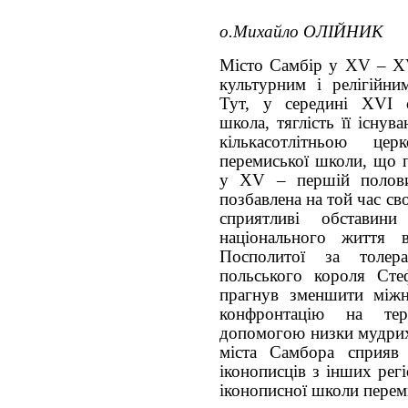
о.Михайло ОЛІЙНИК
Місто Самбір у XV – XVI
культурним і релігійн
Тут, у середині XVI с
школа, тяглість її існув
кількасотлітньою цер
перемиської школи, що п
у XV – першій полови
позбавлена на той час св
сприятливі обставин
національного життя 
Посполитої за толера
польського короля Сте
прагнув зменшити міжн
конфронтацію на те
допомогою низки мудрих 
міста Самбора сприяв 
іконописців з інших регі
іконописної школи перем