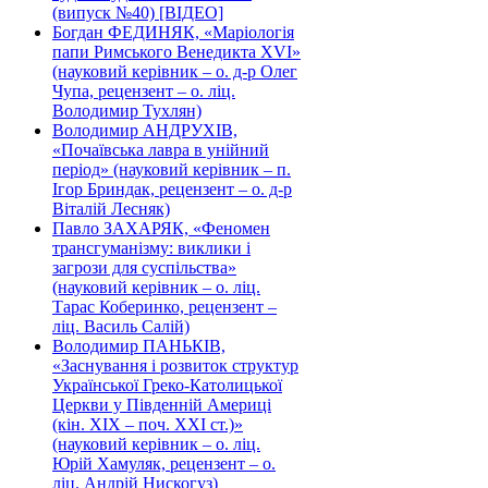
(випуск №40) [ВІДЕО]
Богдан ФЕДИНЯК, «Маріологія
папи Римського Венедикта XVI»
(науковий керівник – о. д-р Олег
Чупа, рецензент – о. ліц.
Володимир Тухлян)
Володимир АНДРУХІВ,
«Почаївська лавра в унійний
період» (науковий керівник – п.
Ігор Бриндак, рецензент – о. д-р
Віталій Лесняк)
Павло ЗАХАРЯК, «Феномен
трансгуманізму: виклики і
загрози для суспільства»
(науковий керівник – о. ліц.
Тарас Коберинко, рецензент –
ліц. Василь Салій)
Володимир ПАНЬКІВ,
«Заснування і розвиток структур
Української Греко-Католицької
Церкви у Південній Америці
(кін. ХІХ – поч. ХХІ ст.)»
(науковий керівник – о. ліц.
Юрій Хамуляк, рецензент – о.
ліц. Андрій Нискогуз)