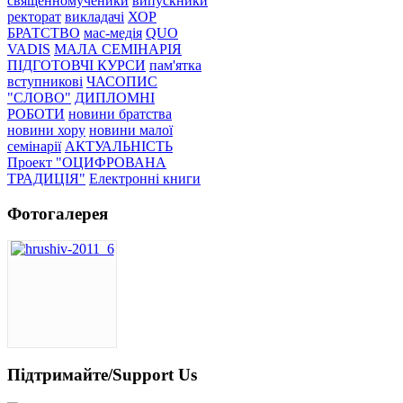
священномученики
випускники
ректорат
викладачі
ХОР
БРАТСТВО
мас-медія
QUO
VADIS
МАЛА СЕМІНАРІЯ
ПІДГОТОВЧІ КУРСИ
пам'ятка
вступникові
ЧАСОПИС
"СЛОВО"
ДИПЛОМНІ
РОБОТИ
новини братства
новини хору
новини малої
семінарії
АКТУАЛЬНІСТЬ
Проект "ОЦИФРОВАНА
ТРАДИЦІЯ"
Електронні книги
Фотогалерея
Підтримайте/Support Us