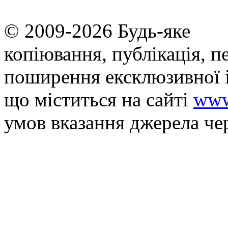
© 2009-2026 Будь-яке
копiювання, публiкацiя, п
поширення ексклюзивної 
що мiститься на сайті
www
умов вказання джерела че