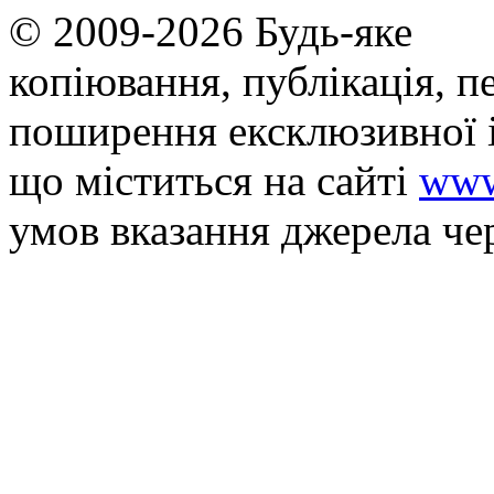
© 2009-2026 Будь-яке
копiювання, публiкацiя, п
поширення ексклюзивної 
що мiститься на сайті
www
умов вказання джерела че