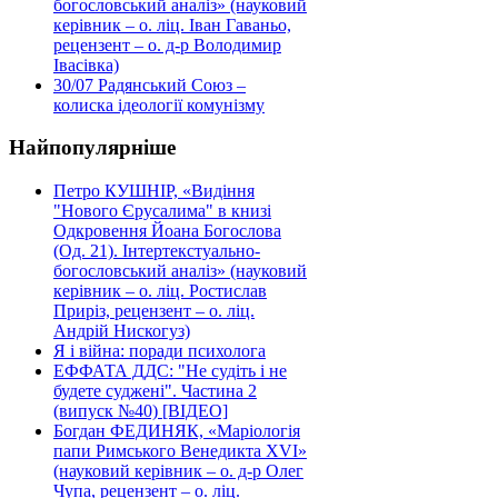
богословський аналіз» (науковий
керівник – о. ліц. Іван Гаваньо,
рецензент – о. д-р Володимир
Івасівка)
30/07
Радянський Союз –
колиска ідеології комунізму
Найпопулярніше
Петро КУШНІР, «Видіння
"Нового Єрусалима" в книзі
Одкровення Йоана Богослова
(Од. 21). Інтертекстуально-
богословський аналіз» (науковий
керівник – о. ліц. Ростислав
Приріз, рецензент – о. ліц.
Андрій Нискогуз)
Я і війна: поради психолога
ЕФФАТА ДДС: "Не судіть і не
будете суджені". Частина 2
(випуск №40) [ВІДЕО]
Богдан ФЕДИНЯК, «Маріологія
папи Римського Венедикта XVI»
(науковий керівник – о. д-р Олег
Чупа, рецензент – о. ліц.