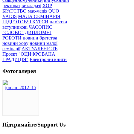
священномученики
випускники
ректорат
викладачі
ХОР
БРАТСТВО
мас-медія
QUO
VADIS
МАЛА СЕМІНАРІЯ
ПІДГОТОВЧІ КУРСИ
пам'ятка
вступникові
ЧАСОПИС
"СЛОВО"
ДИПЛОМНІ
РОБОТИ
новини братства
новини хору
новини малої
семінарії
АКТУАЛЬНІСТЬ
Проект "ОЦИФРОВАНА
ТРАДИЦІЯ"
Електронні книги
Фотогалерея
Підтримайте/Support Us