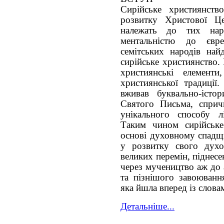
Сирійське християнств
розвитку Христової Це
належать до тих нар
ментальністю до євр
семітських народів най
сирійське християнство.
християнські елемент
християнської традиції.
вживав буквально-істо
Святого Письма, сприч
унікального способу л
Таким чином сирійське
основі духовному спадщи
у розвитку свого дух
великих перемін, піднесе
через мучеництво аж до 
та пізнішого завоювання
яка йшла вперед із слова
Детальніше...