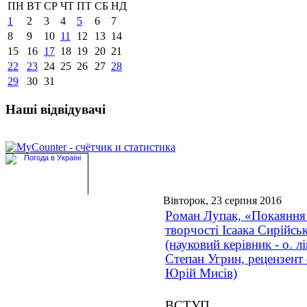
ПН
ВТ
СР
ЧТ
ПТ
СБ
НД
1
2
3
4
5
6
7
8
9
10
11
12
13
14
15
16
17
18
19
20
21
22
23
24
25
26
27
28
29
30
31
Наші відвідувачі
Вівторок, 23 серпня 2016
Роман Лупак, «Покаяння
творчості Ісаака Сирійсь
(науковий керівник - о. лі
Степан Угрин, рецензент 
Юрій Мисів)
ВСТУП