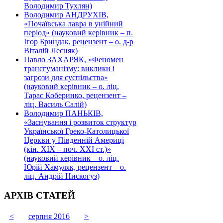
Володимир Тухлян)
Володимир АНДРУХІВ,
«Почаївська лавра в унійний
період» (науковий керівник – п.
Ігор Бриндак, рецензент – о. д-р
Віталій Лесняк)
Павло ЗАХАРЯК, «Феномен
трансгуманізму: виклики і
загрози для суспільства»
(науковий керівник – о. ліц.
Тарас Коберинко, рецензент –
ліц. Василь Салій)
Володимир ПАНЬКІВ,
«Заснування і розвиток структур
Української Греко-Католицької
Церкви у Південній Америці
(кін. ХІХ – поч. ХХІ ст.)»
(науковий керівник – о. ліц.
Юрій Хамуляк, рецензент – о.
ліц. Андрій Нискогуз)
АРХІВ СТАТЕЙ
<
серпня 2016
>