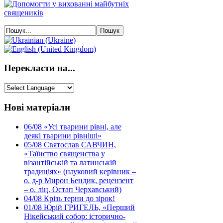
Перекласти на...
Нові матеріали
06/08
«Усі тварини рівні, але
деякі тварини рівніші»
05/08
Святослав САВЧИН,
«Таїнство священства у
візантійській та латинській
традиціях» (науковий керівник –
о. д-р Мирон Бендик, рецензент
– о. ліц. Остап Черхавський)
04/08
Крізь терни до зірок!
01/08
Юрій ГРИГЕЛЬ, «Перший
Нікейський собор: історично-