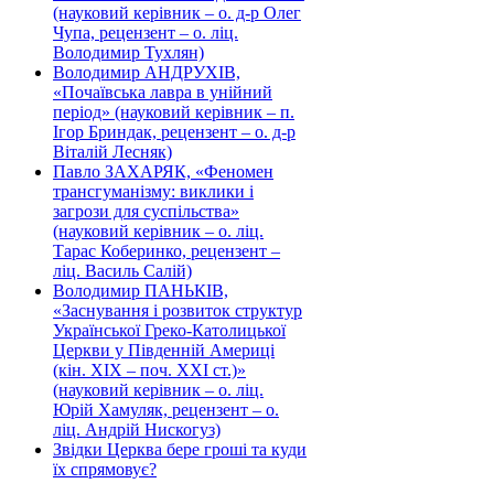
(науковий керівник – о. д-р Олег
Чупа, рецензент – о. ліц.
Володимир Тухлян)
Володимир АНДРУХІВ,
«Почаївська лавра в унійний
період» (науковий керівник – п.
Ігор Бриндак, рецензент – о. д-р
Віталій Лесняк)
Павло ЗАХАРЯК, «Феномен
трансгуманізму: виклики і
загрози для суспільства»
(науковий керівник – о. ліц.
Тарас Коберинко, рецензент –
ліц. Василь Салій)
Володимир ПАНЬКІВ,
«Заснування і розвиток структур
Української Греко-Католицької
Церкви у Південній Америці
(кін. ХІХ – поч. ХХІ ст.)»
(науковий керівник – о. ліц.
Юрій Хамуляк, рецензент – о.
ліц. Андрій Нискогуз)
Звідки Церква бере гроші та куди
їх спрямовує?