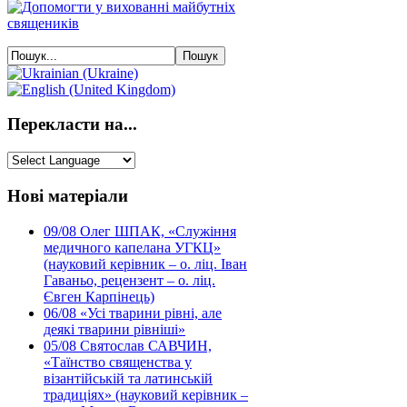
Перекласти на...
Нові матеріали
09/08
Олег ШПАК, «Служіння
медичного капелана УГКЦ»
(науковий керівник – о. ліц. Іван
Гаваньо, рецензент – о. ліц.
Євген Карпінець)
06/08
«Усі тварини рівні, але
деякі тварини рівніші»
05/08
Святослав САВЧИН,
«Таїнство священства у
візантійській та латинській
традиціях» (науковий керівник –