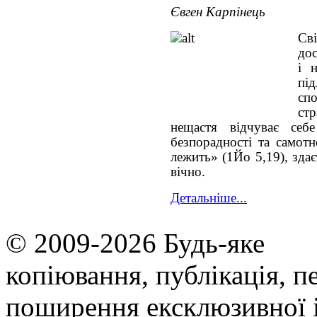
Євген Карпінець
Св
дос
і 
пі
сп
ст
нещастя відчуває се
безпорадності та самотн
лежить» (1Йо 5,19), зда
вічно.
Детальніше...
© 2009-2026 Будь-яке
копiювання, публiкацiя, п
поширення ексклюзивної 