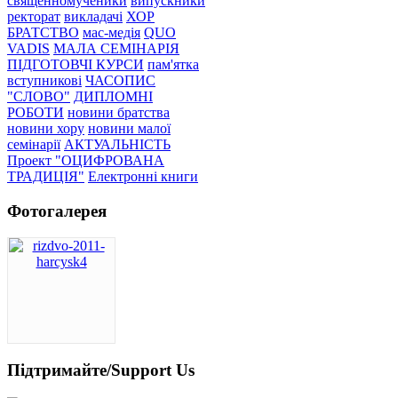
священномученики
випускники
ректорат
викладачі
ХОР
БРАТСТВО
мас-медія
QUO
VADIS
МАЛА СЕМІНАРІЯ
ПІДГОТОВЧІ КУРСИ
пам'ятка
вступникові
ЧАСОПИС
"СЛОВО"
ДИПЛОМНІ
РОБОТИ
новини братства
новини хору
новини малої
семінарії
АКТУАЛЬНІСТЬ
Проект "ОЦИФРОВАНА
ТРАДИЦІЯ"
Електронні книги
Фотогалерея
Підтримайте/Support Us