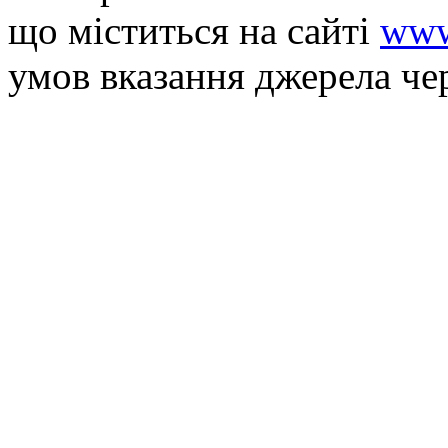
що мiститься на сайті
www
умов вказання джерела че