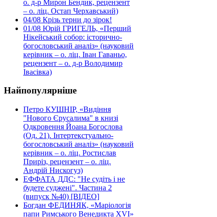
о. д-р Мирон Бендик, рецензент
– о. ліц. Остап Черхавський)
04/08
Крізь терни до зірок!
01/08
Юрій ГРИГЕЛЬ, «Перший
Нікейський собор: історично-
богословський аналіз» (науковий
керівник – о. ліц. Іван Гаваньо,
рецензент – о. д-р Володимир
Івасівка)
Найпопулярніше
Петро КУШНІР, «Видіння
"Нового Єрусалима" в книзі
Одкровення Йоана Богослова
(Од. 21). Інтертекстуально-
богословський аналіз» (науковий
керівник – о. ліц. Ростислав
Приріз, рецензент – о. ліц.
Андрій Нискогуз)
ЕФФАТА ДДС: "Не судіть і не
будете суджені". Частина 2
(випуск №40) [ВІДЕО]
Богдан ФЕДИНЯК, «Маріологія
папи Римського Венедикта XVI»