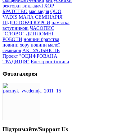
священномученики
випускники
ректорат
викладачі
ХОР
БРАТСТВО
мас-медія
QUO
VADIS
МАЛА СЕМІНАРІЯ
ПІДГОТОВЧІ КУРСИ
пам'ятка
вступникові
ЧАСОПИС
"СЛОВО"
ДИПЛОМНІ
РОБОТИ
новини братства
новини хору
новини малої
семінарії
АКТУАЛЬНІСТЬ
Проект "ОЦИФРОВАНА
ТРАДИЦІЯ"
Електронні книги
Фотогалерея
Підтримайте/Support Us