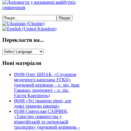
Перекласти на...
Нові матеріали
09/08
Олег ШПАК, «Служіння
медичного капелана УГКЦ»
(науковий керівник – о. ліц. Іван
Гаваньо, рецензент – о. ліц.
Євген Карпінець)
06/08
«Усі тварини рівні, але
деякі тварини рівніші»
05/08
Святослав САВЧИН,
«Таїнство священства у
візантійській та латинській
традиціях» (науковий керівник –