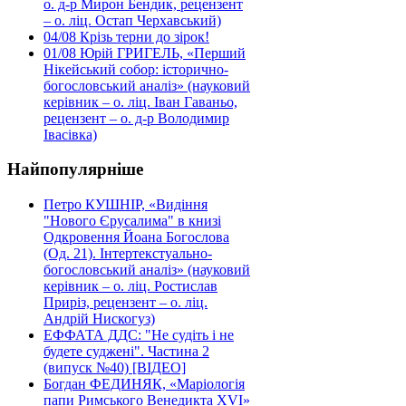
о. д-р Мирон Бендик, рецензент
– о. ліц. Остап Черхавський)
04/08
Крізь терни до зірок!
01/08
Юрій ГРИГЕЛЬ, «Перший
Нікейський собор: історично-
богословський аналіз» (науковий
керівник – о. ліц. Іван Гаваньо,
рецензент – о. д-р Володимир
Івасівка)
Найпопулярніше
Петро КУШНІР, «Видіння
"Нового Єрусалима" в книзі
Одкровення Йоана Богослова
(Од. 21). Інтертекстуально-
богословський аналіз» (науковий
керівник – о. ліц. Ростислав
Приріз, рецензент – о. ліц.
Андрій Нискогуз)
ЕФФАТА ДДС: "Не судіть і не
будете суджені". Частина 2
(випуск №40) [ВІДЕО]
Богдан ФЕДИНЯК, «Маріологія
папи Римського Венедикта XVI»