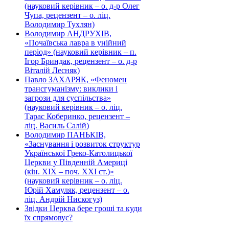
(науковий керівник – о. д-р Олег
Чупа, рецензент – о. ліц.
Володимир Тухлян)
Володимир АНДРУХІВ,
«Почаївська лавра в унійний
період» (науковий керівник – п.
Ігор Бриндак, рецензент – о. д-р
Віталій Лесняк)
Павло ЗАХАРЯК, «Феномен
трансгуманізму: виклики і
загрози для суспільства»
(науковий керівник – о. ліц.
Тарас Коберинко, рецензент –
ліц. Василь Салій)
Володимир ПАНЬКІВ,
«Заснування і розвиток структур
Української Греко-Католицької
Церкви у Південній Америці
(кін. ХІХ – поч. ХХІ ст.)»
(науковий керівник – о. ліц.
Юрій Хамуляк, рецензент – о.
ліц. Андрій Нискогуз)
Звідки Церква бере гроші та куди
їх спрямовує?