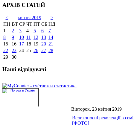
АРХІВ СТАТЕЙ
<
квітня 2019
>
ПН
ВТ
СР
ЧТ
ПТ
СБ
НД
1
2
3
4
5
6
7
8
9
10
11
12
13
14
15
16
17
18
19
20
21
22
23
24
25
26
27
28
29
30
Наші відвідувачі
Вівторок, 23 квітня 2019
Великопосні реколекції в семі
[ФОТО]