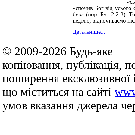
«с
«спочив Бог від усього 
був» (пор. Бут 2,2-3). 
неділю, відпочиваємо пі
Детальніше...
© 2009-2026 Будь-яке
копiювання, публiкацiя, п
поширення ексклюзивної 
що мiститься на сайті
www
умов вказання джерела че