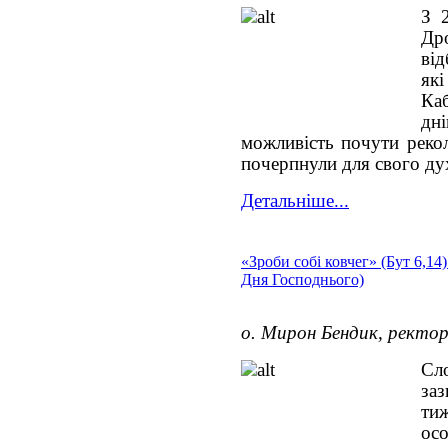
З 
Дро
від
як
Ка
дні
можливість почути рекол
почерпнули для свого ду
Детальніше...
«Зроби собі ковчег» (Бут 6,14)
Дня Господнього)
о. Мирон Бендик, ректо
Сл
заз
т
ос