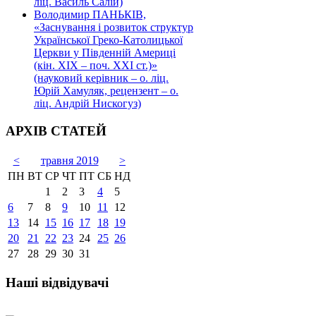
ліц. Василь Салій)
Володимир ПАНЬКІВ,
«Заснування і розвиток структур
Української Греко-Католицької
Церкви у Південній Америці
(кін. ХІХ – поч. ХХІ ст.)»
(науковий керівник – о. ліц.
Юрій Хамуляк, рецензент – о.
ліц. Андрій Нискогуз)
АРХІВ СТАТЕЙ
<
травня 2019
>
ПН
ВТ
СР
ЧТ
ПТ
СБ
НД
1
2
3
4
5
6
7
8
9
10
11
12
13
14
15
16
17
18
19
20
21
22
23
24
25
26
27
28
29
30
31
Наші відвідувачі