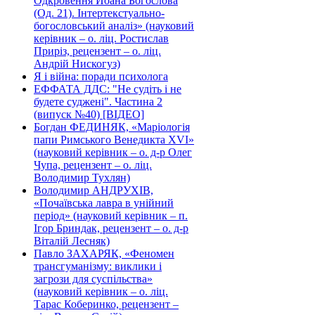
Одкровення Йоана Богослова
(Од. 21). Інтертекстуально-
богословський аналіз» (науковий
керівник – о. ліц. Ростислав
Приріз, рецензент – о. ліц.
Андрій Нискогуз)
Я і війна: поради психолога
ЕФФАТА ДДС: "Не судіть і не
будете суджені". Частина 2
(випуск №40) [ВІДЕО]
Богдан ФЕДИНЯК, «Маріологія
папи Римського Венедикта XVI»
(науковий керівник – о. д-р Олег
Чупа, рецензент – о. ліц.
Володимир Тухлян)
Володимир АНДРУХІВ,
«Почаївська лавра в унійний
період» (науковий керівник – п.
Ігор Бриндак, рецензент – о. д-р
Віталій Лесняк)
Павло ЗАХАРЯК, «Феномен
трансгуманізму: виклики і
загрози для суспільства»
(науковий керівник – о. ліц.
Тарас Коберинко, рецензент –