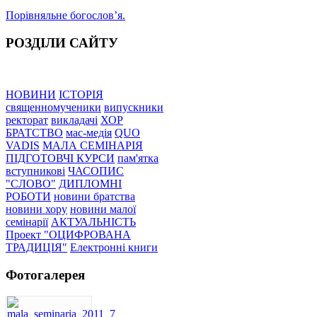
Порівняльне богословʼя.
РОЗДІЛИ САЙТУ
НОВИНИ
ІСТОРІЯ
священномученики
випускники
ректорат
викладачі
ХОР
БРАТСТВО
мас-медія
QUO
VADIS
МАЛА СЕМІНАРІЯ
ПІДГОТОВЧІ КУРСИ
пам'ятка
вступникові
ЧАСОПИС
"СЛОВО"
ДИПЛОМНІ
РОБОТИ
новини братства
новини хору
новини малої
семінарії
АКТУАЛЬНІСТЬ
Проект "ОЦИФРОВАНА
ТРАДИЦІЯ"
Електронні книги
Фотогалерея