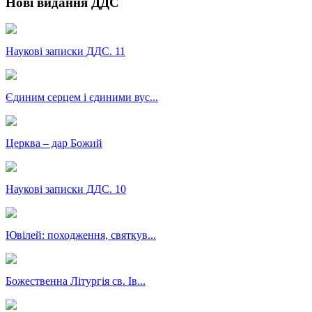
Нові видання ДДС
Наукові записки ДДС. 11
Єдиним серцем і єдиними вус...
Церква – дар Божий
Наукові записки ДДС. 10
Ювілей: походження, святкув...
Божественна Літургія св. Ів...