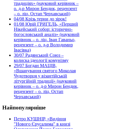
традиціях» (науковий керівник –
о. д-р Мирон Бендик, рецензент
– о. ліц. Остап Черхавський)
04/08
Крізь терни до зірок!
01/08
Юрій ГРИГЕЛЬ, «Перший
Нікейський собор: історично-
богословський аналіз» (науковий
керівник – о. ліц. Іван Гаваньо,
рецензент – о. д-р Володимир
Івасівка)
30/07
Радянський Союз –
колиска ідеології комунізму
29/07
Богдан МАЦІВ,
«Вшанування святого Миколая
Чудотворця у візантійській
літургійній традиції» (науковий
керівник – о. д-р Мирон Бендик,
рецензент – о. ліц. Остап
Черхавський)
Найпопулярніше
Петро КУШНІР, «Видіння
"Нового Єрусалима" в книзі