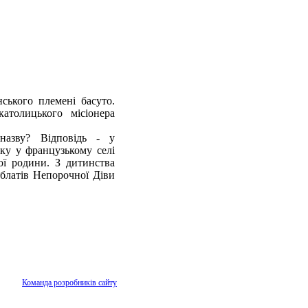
ського племені басуто.
атолицького місіонера
азву? Відповідь - у
ку у французькому селі
кої родини. З дитинства
блатів Непорочної Діви
Команда розробників сайту