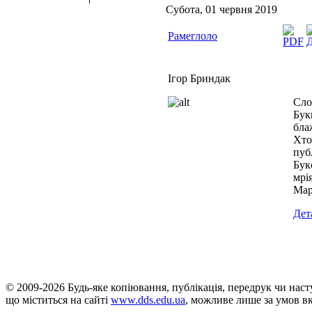
Субота, 01 червня 2019
Рамеглоло
Ігор Бриндак
Сло
Бук
бла
Хто
пуб
Бук
мрі
Мар
Дет
© 2009-2026 Будь-яке копiювання, публiкацiя, передрук чи нас
що мiститься на сайті
www.dds.edu.ua
, можливе лише за умов в