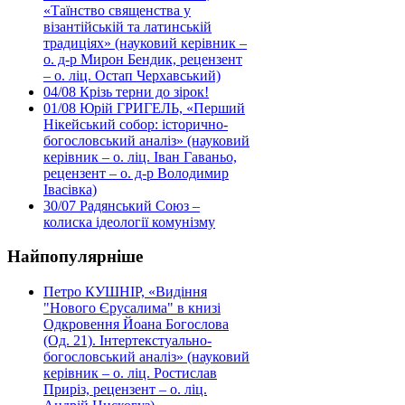
«Таїнство священства у
візантійській та латинській
традиціях» (науковий керівник –
о. д-р Мирон Бендик, рецензент
– о. ліц. Остап Черхавський)
04/08
Крізь терни до зірок!
01/08
Юрій ГРИГЕЛЬ, «Перший
Нікейський собор: історично-
богословський аналіз» (науковий
керівник – о. ліц. Іван Гаваньо,
рецензент – о. д-р Володимир
Івасівка)
30/07
Радянський Союз –
колиска ідеології комунізму
Найпопулярніше
Петро КУШНІР, «Видіння
"Нового Єрусалима" в книзі
Одкровення Йоана Богослова
(Од. 21). Інтертекстуально-
богословський аналіз» (науковий
керівник – о. ліц. Ростислав
Приріз, рецензент – о. ліц.