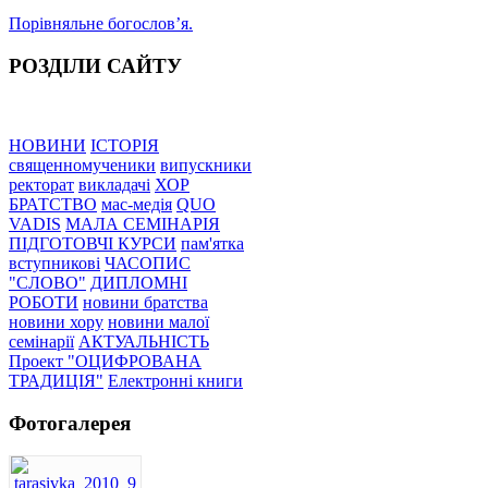
Порівняльне богословʼя.
РОЗДІЛИ САЙТУ
НОВИНИ
ІСТОРІЯ
священномученики
випускники
ректорат
викладачі
ХОР
БРАТСТВО
мас-медія
QUO
VADIS
МАЛА СЕМІНАРІЯ
ПІДГОТОВЧІ КУРСИ
пам'ятка
вступникові
ЧАСОПИС
"СЛОВО"
ДИПЛОМНІ
РОБОТИ
новини братства
новини хору
новини малої
семінарії
АКТУАЛЬНІСТЬ
Проект "ОЦИФРОВАНА
ТРАДИЦІЯ"
Електронні книги
Фотогалерея