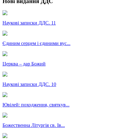
Нові видання ДДС
Наукові записки ДДС. 11
Єдиним серцем і єдиними вус...
Церква – дар Божий
Наукові записки ДДС. 10
Ювілей: походження, святкув...
Божественна Літургія св. Ів...