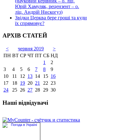
(науковий керівник – о. ліц.
Юрій Хамуляк, рецензент – о.
ліц. Андрій Нискогуз)
Звідки Церква бере гроші та куди
їх спрямовує?
АРХІВ СТАТЕЙ
<
червня 2019
>
ПН
ВТ
СР
ЧТ
ПТ
СБ
НД
1
2
3
4
5
6
7
8
9
10
11
12
13
14
15
16
17
18
19
20
21
22
23
24
25
26
27
28
29
30
Наші відвідувачі