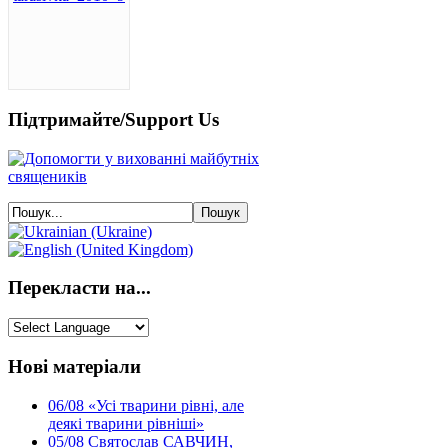
Підтримайте/Support Us
Перекласти на...
Нові матеріали
06/08
«Усі тварини рівні, але
деякі тварини рівніші»
05/08
Святослав САВЧИН,