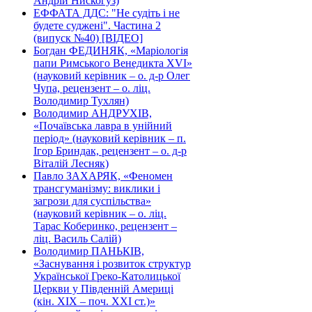
Андрій Нискогуз)
ЕФФАТА ДДС: "Не судіть і не
будете суджені". Частина 2
(випуск №40) [ВІДЕО]
Богдан ФЕДИНЯК, «Маріологія
папи Римського Венедикта XVI»
(науковий керівник – о. д-р Олег
Чупа, рецензент – о. ліц.
Володимир Тухлян)
Володимир АНДРУХІВ,
«Почаївська лавра в унійний
період» (науковий керівник – п.
Ігор Бриндак, рецензент – о. д-р
Віталій Лесняк)
Павло ЗАХАРЯК, «Феномен
трансгуманізму: виклики і
загрози для суспільства»
(науковий керівник – о. ліц.
Тарас Коберинко, рецензент –
ліц. Василь Салій)
Володимир ПАНЬКІВ,
«Заснування і розвиток структур
Української Греко-Католицької
Церкви у Південній Америці
(кін. ХІХ – поч. ХХІ ст.)»