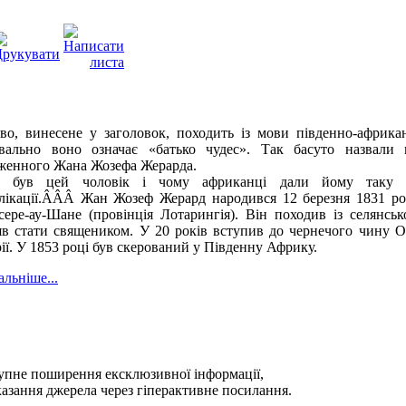
во, винесене у заголовок, походить із мови південно-африкан
вально воно означає «батько чудес». Так басуто назвали к
женного Жана Жозефа Жерарда.
 був цей чоловік і чому африканці дали йому таку н
лікації.ÂÂÂ
Жан Жозеф Жерард народився 12 березня 1831 ро
сере-ау-Шане (провінція Лотарингія). Він походив із селянсь
яв стати священиком. У 20 років вступив до чернечого чину О
ії. У 1853 році був скерований у Південну Африку.
альніше...
тупне поширення ексклюзивної iнформацiї,
казання джерела через гіперактивне посилання.