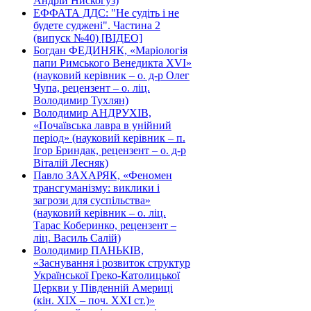
Андрій Нискогуз)
ЕФФАТА ДДС: "Не судіть і не
будете суджені". Частина 2
(випуск №40) [ВІДЕО]
Богдан ФЕДИНЯК, «Маріологія
папи Римського Венедикта XVI»
(науковий керівник – о. д-р Олег
Чупа, рецензент – о. ліц.
Володимир Тухлян)
Володимир АНДРУХІВ,
«Почаївська лавра в унійний
період» (науковий керівник – п.
Ігор Бриндак, рецензент – о. д-р
Віталій Лесняк)
Павло ЗАХАРЯК, «Феномен
трансгуманізму: виклики і
загрози для суспільства»
(науковий керівник – о. ліц.
Тарас Коберинко, рецензент –
ліц. Василь Салій)
Володимир ПАНЬКІВ,
«Заснування і розвиток структур
Української Греко-Католицької
Церкви у Південній Америці
(кін. ХІХ – поч. ХХІ ст.)»