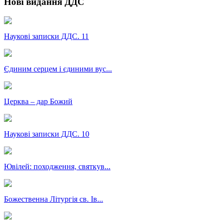
Нові видання ДДС
Наукові записки ДДС. 11
Єдиним серцем і єдиними вус...
Церква – дар Божий
Наукові записки ДДС. 10
Ювілей: походження, святкув...
Божественна Літургія св. Ів...