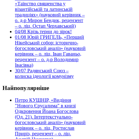
«Таїнство священства у
візантійській та латинській
традиціях» (науковий керівник –
о. д-р Мирон Бендик, рецензент
– о. ліц. Остап Черхавський)
04/08
Крізь терни до зірок!
01/08
Юрій ГРИГЕЛЬ, «Перший
Нікейський собор: історично-
богословський аналіз» (науковий
керівник – о. ліц. Іван Гаваньо,
рецензент – о. д-р Володимир
Івасівка)
30/07
Радянський Союз –
колиска ідеології комунізму
Найпопулярніше
Петро КУШНІР, «Видіння
"Нового Єрусалима" в книзі
Одкровення Йоана Богослова
(Од. 21). Інтертекстуально-
богословський аналіз» (науковий
керівник – о. ліц. Ростислав
Приріз, рецензент – о. ліц.