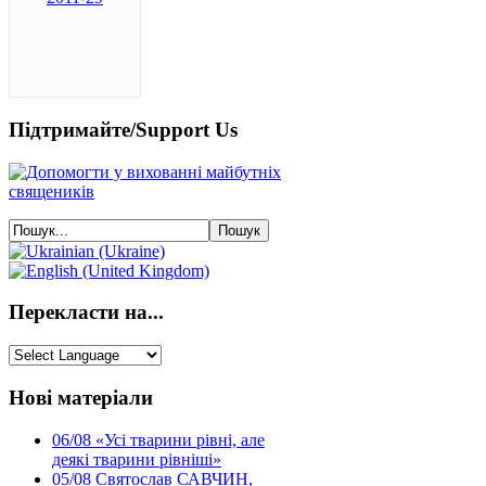
Підтримайте/Support Us
Перекласти на...
Нові матеріали
06/08
«Усі тварини рівні, але
деякі тварини рівніші»
05/08
Святослав САВЧИН,