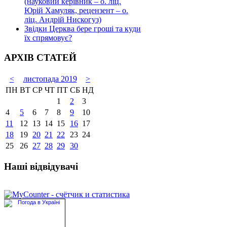
(науковий керівник – о. ліц.
Юрій Хамуляк, рецензент – о.
ліц. Андрій Нискогуз)
Звідки Церква бере гроші та куди
їх спрямовує?
АРХІВ СТАТЕЙ
<
листопада 2019
>
ПН
ВТ
СР
ЧТ
ПТ
СБ
НД
1
2
3
4
5
6
7
8
9
10
11
12
13
14
15
16
17
18
19
20
21
22
23
24
25
26
27
28
29
30
Наші відвідувачі