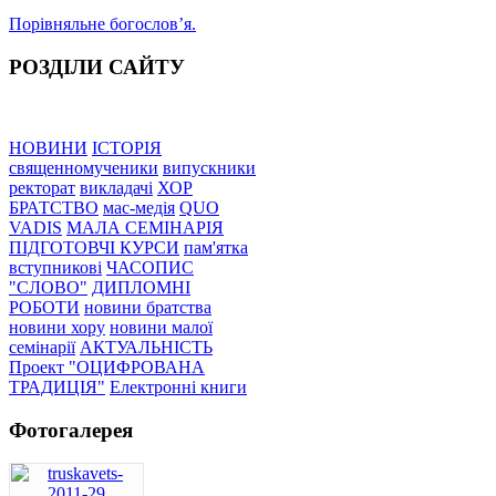
Порівняльне богословʼя.
РОЗДІЛИ САЙТУ
НОВИНИ
ІСТОРІЯ
священномученики
випускники
ректорат
викладачі
ХОР
БРАТСТВО
мас-медія
QUO
VADIS
МАЛА СЕМІНАРІЯ
ПІДГОТОВЧІ КУРСИ
пам'ятка
вступникові
ЧАСОПИС
"СЛОВО"
ДИПЛОМНІ
РОБОТИ
новини братства
новини хору
новини малої
семінарії
АКТУАЛЬНІСТЬ
Проект "ОЦИФРОВАНА
ТРАДИЦІЯ"
Електронні книги
Фотогалерея