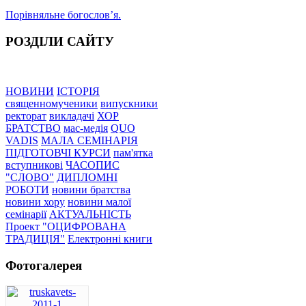
Порівняльне богословʼя.
РОЗДІЛИ САЙТУ
НОВИНИ
ІСТОРІЯ
священномученики
випускники
ректорат
викладачі
ХОР
БРАТСТВО
мас-медія
QUO
VADIS
МАЛА СЕМІНАРІЯ
ПІДГОТОВЧІ КУРСИ
пам'ятка
вступникові
ЧАСОПИС
"СЛОВО"
ДИПЛОМНІ
РОБОТИ
новини братства
новини хору
новини малої
семінарії
АКТУАЛЬНІСТЬ
Проект "ОЦИФРОВАНА
ТРАДИЦІЯ"
Електронні книги
Фотогалерея