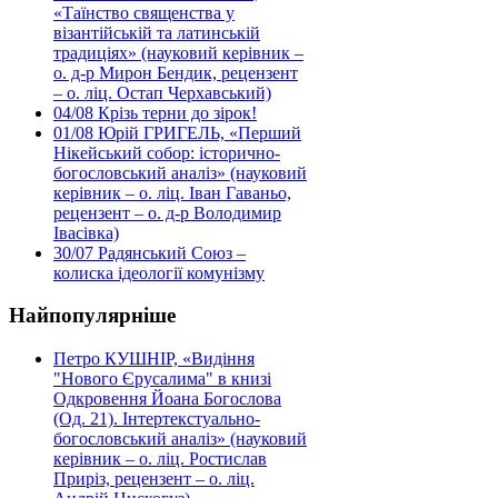
«Таїнство священства у
візантійській та латинській
традиціях» (науковий керівник –
о. д-р Мирон Бендик, рецензент
– о. ліц. Остап Черхавський)
04/08
Крізь терни до зірок!
01/08
Юрій ГРИГЕЛЬ, «Перший
Нікейський собор: історично-
богословський аналіз» (науковий
керівник – о. ліц. Іван Гаваньо,
рецензент – о. д-р Володимир
Івасівка)
30/07
Радянський Союз –
колиска ідеології комунізму
Найпопулярніше
Петро КУШНІР, «Видіння
"Нового Єрусалима" в книзі
Одкровення Йоана Богослова
(Од. 21). Інтертекстуально-
богословський аналіз» (науковий
керівник – о. ліц. Ростислав
Приріз, рецензент – о. ліц.