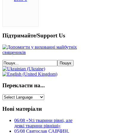
Підтримайте/Support Us
Перекласти на...
Нові матеріали
06/08
«Усі тварини рівні, але
деякі тварини рівніші»
05/08
Святослав САВЧИН,