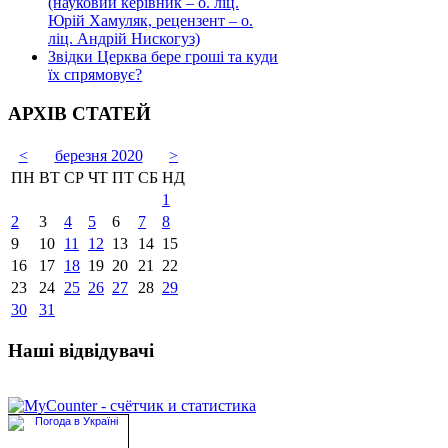
(науковий керівник – о. ліц.
Юрій Хамуляк, рецензент – о.
ліц. Андрій Нискогуз)
Звідки Церква бере гроші та куди
їх спрямовує?
АРХІВ СТАТЕЙ
<
березня 2020
>
ПН
ВТ
СР
ЧТ
ПТ
СБ
НД
1
2
3
4
5
6
7
8
9
10
11
12
13
14
15
16
17
18
19
20
21
22
23
24
25
26
27
28
29
30
31
Наші відвідувачі