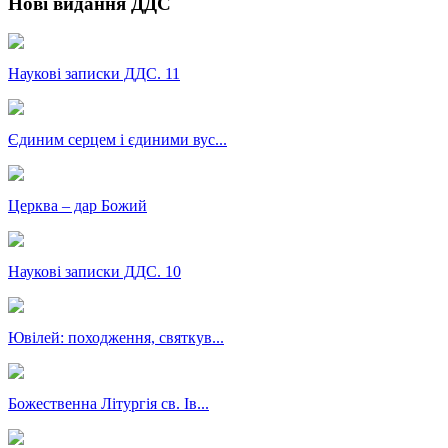
Нові видання ДДС
Наукові записки ДДС. 11
Єдиним серцем і єдиними вус...
Церква – дар Божий
Наукові записки ДДС. 10
Ювілей: походження, святкув...
Божественна Літургія св. Ів...