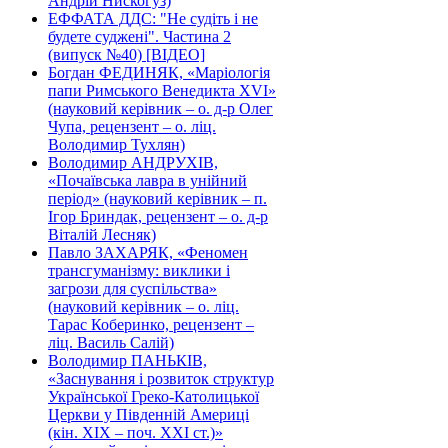
Андрій Нискогуз)
ЕФФАТА ДДС: "Не судіть і не
будете суджені". Частина 2
(випуск №40) [ВІДЕО]
Богдан ФЕДИНЯК, «Маріологія
папи Римського Венедикта XVI»
(науковий керівник – о. д-р Олег
Чупа, рецензент – о. ліц.
Володимир Тухлян)
Володимир АНДРУХІВ,
«Почаївська лавра в унійний
період» (науковий керівник – п.
Ігор Бриндак, рецензент – о. д-р
Віталій Лесняк)
Павло ЗАХАРЯК, «Феномен
трансгуманізму: виклики і
загрози для суспільства»
(науковий керівник – о. ліц.
Тарас Коберинко, рецензент –
ліц. Василь Салій)
Володимир ПАНЬКІВ,
«Заснування і розвиток структур
Української Греко-Католицької
Церкви у Південній Америці
(кін. ХІХ – поч. ХХІ ст.)»