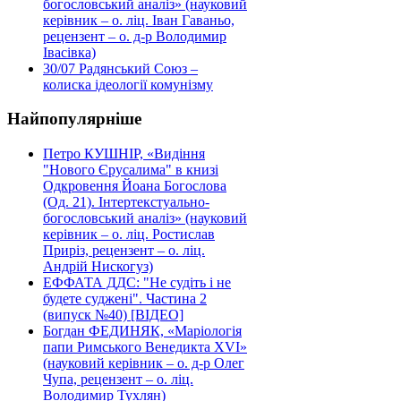
богословський аналіз» (науковий
керівник – о. ліц. Іван Гаваньо,
рецензент – о. д-р Володимир
Івасівка)
30/07
Радянський Союз –
колиска ідеології комунізму
Найпопулярніше
Петро КУШНІР, «Видіння
"Нового Єрусалима" в книзі
Одкровення Йоана Богослова
(Од. 21). Інтертекстуально-
богословський аналіз» (науковий
керівник – о. ліц. Ростислав
Приріз, рецензент – о. ліц.
Андрій Нискогуз)
ЕФФАТА ДДС: "Не судіть і не
будете суджені". Частина 2
(випуск №40) [ВІДЕО]
Богдан ФЕДИНЯК, «Маріологія
папи Римського Венедикта XVI»
(науковий керівник – о. д-р Олег
Чупа, рецензент – о. ліц.
Володимир Тухлян)