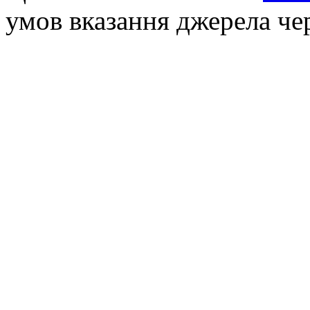
умов вказання джерела че