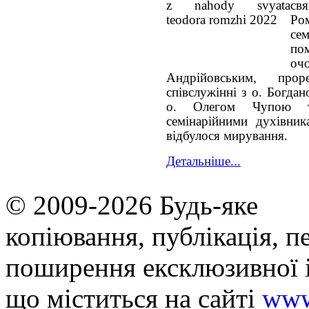
св
Ро
се
по
о
Андрійовським, про
співслужінні з о. Богда
о. Олегом Чупою т
семінарійними духівни
відбулося мирування.
Детальніше...
© 2009-2026 Будь-яке
копiювання, публiкацiя, п
поширення ексклюзивної 
що мiститься на сайті
www