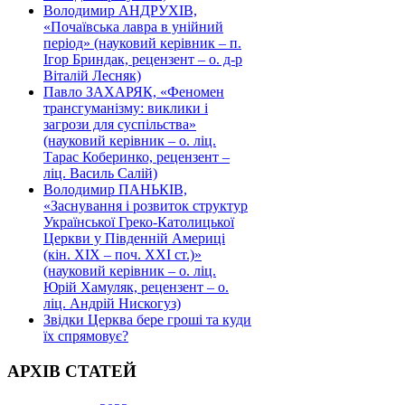
Володимир АНДРУХІВ,
«Почаївська лавра в унійний
період» (науковий керівник – п.
Ігор Бриндак, рецензент – о. д-р
Віталій Лесняк)
Павло ЗАХАРЯК, «Феномен
трансгуманізму: виклики і
загрози для суспільства»
(науковий керівник – о. ліц.
Тарас Коберинко, рецензент –
ліц. Василь Салій)
Володимир ПАНЬКІВ,
«Заснування і розвиток структур
Української Греко-Католицької
Церкви у Південній Америці
(кін. ХІХ – поч. ХХІ ст.)»
(науковий керівник – о. ліц.
Юрій Хамуляк, рецензент – о.
ліц. Андрій Нискогуз)
Звідки Церква бере гроші та куди
їх спрямовує?
АРХІВ СТАТЕЙ