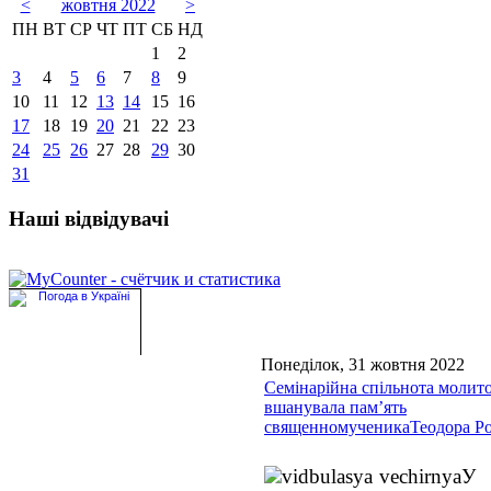
<
жовтня 2022
>
ПН
ВТ
СР
ЧТ
ПТ
СБ
НД
1
2
3
4
5
6
7
8
9
10
11
12
13
14
15
16
17
18
19
20
21
22
23
24
25
26
27
28
29
30
31
Наші відвідувачі
Понеділок, 31 жовтня 2022
Семінарійна спільнота молит
вшанувала памʼять
священномученикаТеодора Р
У