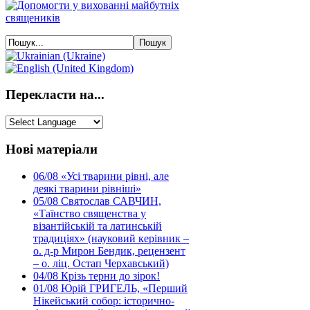
Перекласти на...
Нові матеріали
06/08
«Усі тварини рівні, але
деякі тварини рівніші»
05/08
Святослав САВЧИН,
«Таїнство священства у
візантійській та латинській
традиціях» (науковий керівник –
о. д-р Мирон Бендик, рецензент
– о. ліц. Остап Черхавський)
04/08
Крізь терни до зірок!
01/08
Юрій ГРИГЕЛЬ, «Перший
Нікейський собор: історично-