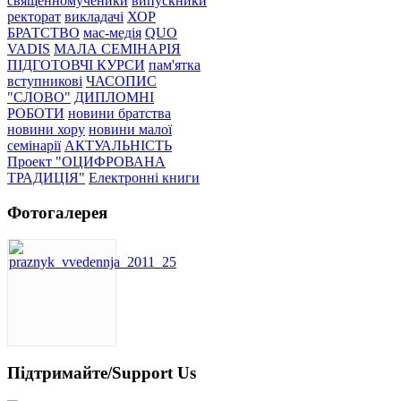
священномученики
випускники
ректорат
викладачі
ХОР
БРАТСТВО
мас-медія
QUO
VADIS
МАЛА СЕМІНАРІЯ
ПІДГОТОВЧІ КУРСИ
пам'ятка
вступникові
ЧАСОПИС
"СЛОВО"
ДИПЛОМНІ
РОБОТИ
новини братства
новини хору
новини малої
семінарії
АКТУАЛЬНІСТЬ
Проект "ОЦИФРОВАНА
ТРАДИЦІЯ"
Електронні книги
Фотогалерея
Підтримайте/Support Us