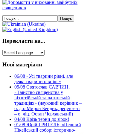
Перекласти на...
Нові матеріали
06/08
«Усі тварини рівні, але
деякі тварини рівніші»
05/08
Святослав САВЧИН,
«Таїнство священства у
візантійській та латинській
традиціях» (науковий керівник –
о. д-р Мирон Бендик, рецензент
– о. ліц. Остап Черхавський)
04/08
Крізь терни до зірок!
01/08
Юрій ГРИГЕЛЬ, «Перший
Нікейський собор: історично-