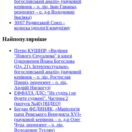
богословський аналіз» (науковий
керівник – о. ліц. Іван Гаваньо,
рецензент – о. д-р Володимир
Івасівка)
30/07
Радянський Союз –
колиска ідеології комунізму
Найпопулярніше
Петро КУШНІР, «Видіння
"Нового Єрусалима" в книзі
Одкровення Йоана Богослова
(Од. 21). Інтертекстуально-
богословський аналіз» (науковий
керівник – о. ліц. Ростислав
Приріз, рецензент – о. ліц.
Андрій Нискогуз)
ЕФФАТА ДДС: "Не судіть і не
будете суджені". Частина 2
(випуск №40) [ВІДЕО]
Богдан ФЕДИНЯК, «Маріологія
папи Римського Венедикта XVI»
(науковий керівник – о. д-р Олег
Чупа, рецензент – о. ліц.
Володимир Тухлян)