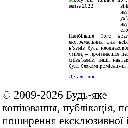
вій
на
ув
на
спо
Найбільше його вра
екстремальних для всі
в’язнів була неоднаков
уміли, – прогиналися пе
співв’язнів. Інші, навп
були безкомпромісними, з
Детальніше...
© 2009-2026 Будь-яке
копiювання, публiкацiя, п
поширення ексклюзивної 