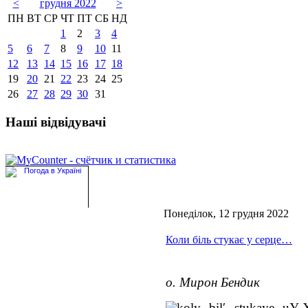
<
грудня 2022
>
ПН
ВТ
СР
ЧТ
ПТ
СБ
НД
1
2
3
4
5
6
7
8
9
10
11
12
13
14
15
16
17
18
19
20
21
22
23
24
25
26
27
28
29
30
31
Наші відвідувачі
Понеділок, 12 грудня 2022
Коли біль стукає у серце…
о. Мирон Бендик
У Х