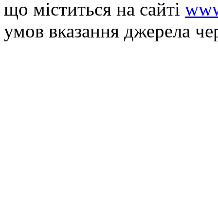
що мiститься на сайті
www
умов вказання джерела че