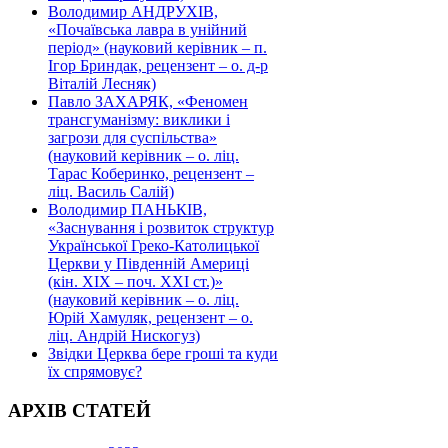
Володимир АНДРУХІВ,
«Почаївська лавра в унійний
період» (науковий керівник – п.
Ігор Бриндак, рецензент – о. д-р
Віталій Лесняк)
Павло ЗАХАРЯК, «Феномен
трансгуманізму: виклики і
загрози для суспільства»
(науковий керівник – о. ліц.
Тарас Коберинко, рецензент –
ліц. Василь Салій)
Володимир ПАНЬКІВ,
«Заснування і розвиток структур
Української Греко-Католицької
Церкви у Південній Америці
(кін. ХІХ – поч. ХХІ ст.)»
(науковий керівник – о. ліц.
Юрій Хамуляк, рецензент – о.
ліц. Андрій Нискогуз)
Звідки Церква бере гроші та куди
їх спрямовує?
АРХІВ СТАТЕЙ