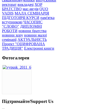
священномученики
випускники
ректорат
викладачі
ХОР
БРАТСТВО
мас-медія
QUO
VADIS
МАЛА СЕМІНАРІЯ
ПІДГОТОВЧІ КУРСИ
пам'ятка
вступникові
ЧАСОПИС
"СЛОВО"
ДИПЛОМНІ
РОБОТИ
новини братства
новини хору
новини малої
семінарії
АКТУАЛЬНІСТЬ
Проект "ОЦИФРОВАНА
ТРАДИЦІЯ"
Електронні книги
Фотогалерея
Підтримайте/Support Us