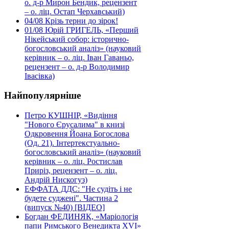
о. д-р Мирон Бендик, рецензент
– о. ліц. Остап Черхавський)
04/08
Крізь терни до зірок!
01/08
Юрій ГРИГЕЛЬ, «Перший
Нікейський собор: історично-
богословський аналіз» (науковий
керівник – о. ліц. Іван Гаваньо,
рецензент – о. д-р Володимир
Івасівка)
Найпопулярніше
Петро КУШНІР, «Видіння
"Нового Єрусалима" в книзі
Одкровення Йоана Богослова
(Од. 21). Інтертекстуально-
богословський аналіз» (науковий
керівник – о. ліц. Ростислав
Приріз, рецензент – о. ліц.
Андрій Нискогуз)
ЕФФАТА ДДС: "Не судіть і не
будете суджені". Частина 2
(випуск №40) [ВІДЕО]
Богдан ФЕДИНЯК, «Маріологія
папи Римського Венедикта XVI»