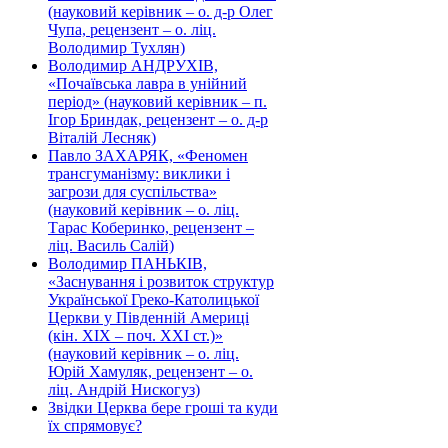
(науковий керівник – о. д-р Олег
Чупа, рецензент – о. ліц.
Володимир Тухлян)
Володимир АНДРУХІВ,
«Почаївська лавра в унійний
період» (науковий керівник – п.
Ігор Бриндак, рецензент – о. д-р
Віталій Лесняк)
Павло ЗАХАРЯК, «Феномен
трансгуманізму: виклики і
загрози для суспільства»
(науковий керівник – о. ліц.
Тарас Коберинко, рецензент –
ліц. Василь Салій)
Володимир ПАНЬКІВ,
«Заснування і розвиток структур
Української Греко-Католицької
Церкви у Південній Америці
(кін. ХІХ – поч. ХХІ ст.)»
(науковий керівник – о. ліц.
Юрій Хамуляк, рецензент – о.
ліц. Андрій Нискогуз)
Звідки Церква бере гроші та куди
їх спрямовує?