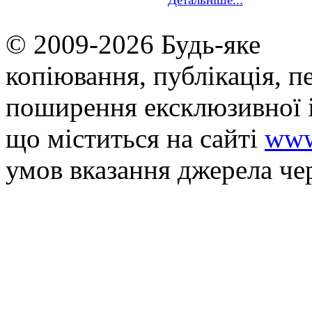
© 2009-2026 Будь-яке
копiювання, публiкацiя, п
поширення ексклюзивної 
що мiститься на сайті
www
умов вказання джерела че