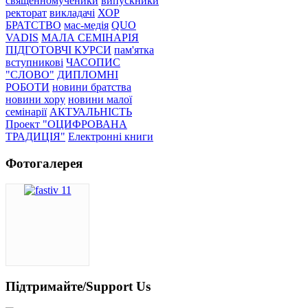
священномученики
випускники
ректорат
викладачі
ХОР
БРАТСТВО
мас-медія
QUO
VADIS
МАЛА СЕМІНАРІЯ
ПІДГОТОВЧІ КУРСИ
пам'ятка
вступникові
ЧАСОПИС
"СЛОВО"
ДИПЛОМНІ
РОБОТИ
новини братства
новини хору
новини малої
семінарії
АКТУАЛЬНІСТЬ
Проект "ОЦИФРОВАНА
ТРАДИЦІЯ"
Електронні книги
Фотогалерея
Підтримайте/Support Us