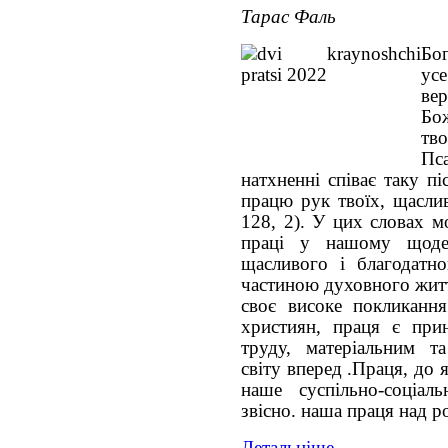
Тарас Фаль
Бог
усе
вер
Бо
тв
Пс
натхненні співає таку п
працю рук твоїх, щаслив
128, 2). У цих словах 
праці у нашому щоде
щасливого і благодатн
частиною духовного житт
своє високе покликання
християн, праця є при
труду, матеріальним т
світу вперед .Праця, до 
наше суспільно-соціаль
звісно. наша праця над 
Детальніше...