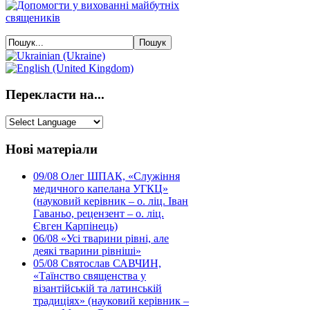
Перекласти на...
Нові матеріали
09/08
Олег ШПАК, «Служіння
медичного капелана УГКЦ»
(науковий керівник – о. ліц. Іван
Гаваньо, рецензент – о. ліц.
Євген Карпінець)
06/08
«Усі тварини рівні, але
деякі тварини рівніші»
05/08
Святослав САВЧИН,
«Таїнство священства у
візантійській та латинській
традиціях» (науковий керівник –