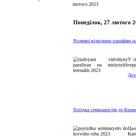
лютого 2023
Понеділок, 27 лютого 2
Різдвяні відвідини парафіян н
У п
тер
Дет
Поїздка семінаристів до Крив
Цьо
Кап