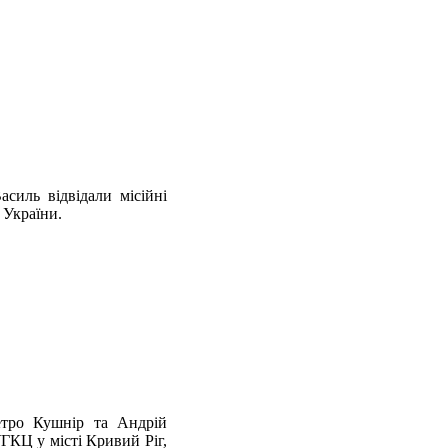
силь відвідали місійні
 України.
Петро Кушнір та Андрій
ГКЦ у місті Кривий Ріг,