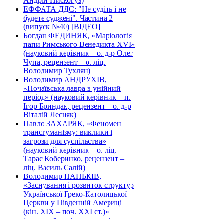
Андрій Нискогуз)
ЕФФАТА ДДС: "Не судіть і не
будете суджені". Частина 2
(випуск №40) [ВІДЕО]
Богдан ФЕДИНЯК, «Маріологія
папи Римського Венедикта XVI»
(науковий керівник – о. д-р Олег
Чупа, рецензент – о. ліц.
Володимир Тухлян)
Володимир АНДРУХІВ,
«Почаївська лавра в унійний
період» (науковий керівник – п.
Ігор Бриндак, рецензент – о. д-р
Віталій Лесняк)
Павло ЗАХАРЯК, «Феномен
трансгуманізму: виклики і
загрози для суспільства»
(науковий керівник – о. ліц.
Тарас Коберинко, рецензент –
ліц. Василь Салій)
Володимир ПАНЬКІВ,
«Заснування і розвиток структур
Української Греко-Католицької
Церкви у Південній Америці
(кін. ХІХ – поч. ХХІ ст.)»