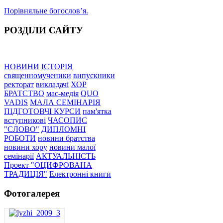
Порівняльне богословʼя.
РОЗДІЛИ САЙТУ
НОВИНИ
ІСТОРІЯ
священномученики
випускники
ректорат
викладачі
ХОР
БРАТСТВО
мас-медія
QUO
VADIS
МАЛА СЕМІНАРІЯ
ПІДГОТОВЧІ КУРСИ
пам'ятка
вступникові
ЧАСОПИС
"СЛОВО"
ДИПЛОМНІ
РОБОТИ
новини братства
новини хору
новини малої
семінарії
АКТУАЛЬНІСТЬ
Проект "ОЦИФРОВАНА
ТРАДИЦІЯ"
Електронні книги
Фотогалерея