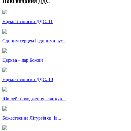
Нові видання ДДС
Наукові записки ДДС. 11
Єдиним серцем і єдиними вус...
Церква – дар Божий
Наукові записки ДДС. 10
Ювілей: походження, святкув...
Божественна Літургія св. Ів...