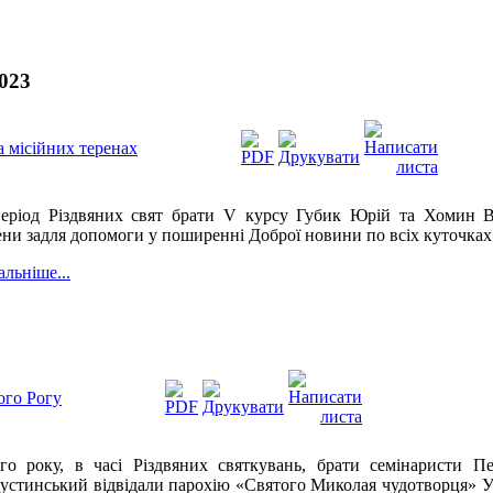
023
а місійних теренах
еріод Різдвяних свят брати V курсу Губик Юрій та Хомин Ва
ени задля допомоги у поширенні Доброї новини по всіх куточках
альніше...
ого Рогу
го року, в часі Різдвяних святкувань, брати семінаристи 
устинський відвідали парохію «Святого Миколая чудотворця» У