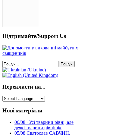
Підтримайте/Support Us
Перекласти на...
Нові матеріали
06/08
«Усі тварини рівні, але
деякі тварини рівніші»
05/08
Святослав САВЧИН,