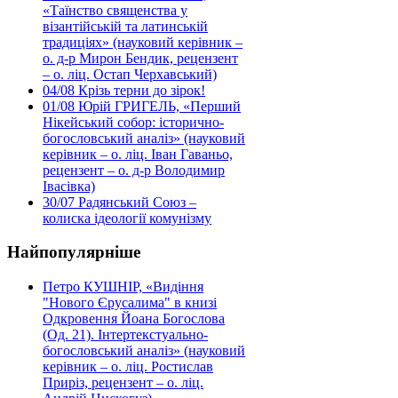
«Таїнство священства у
візантійській та латинській
традиціях» (науковий керівник –
о. д-р Мирон Бендик, рецензент
– о. ліц. Остап Черхавський)
04/08
Крізь терни до зірок!
01/08
Юрій ГРИГЕЛЬ, «Перший
Нікейський собор: історично-
богословський аналіз» (науковий
керівник – о. ліц. Іван Гаваньо,
рецензент – о. д-р Володимир
Івасівка)
30/07
Радянський Союз –
колиска ідеології комунізму
Найпопулярніше
Петро КУШНІР, «Видіння
"Нового Єрусалима" в книзі
Одкровення Йоана Богослова
(Од. 21). Інтертекстуально-
богословський аналіз» (науковий
керівник – о. ліц. Ростислав
Приріз, рецензент – о. ліц.