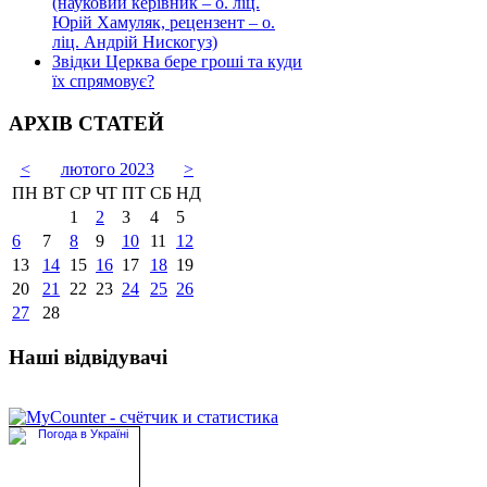
(науковий керівник – о. ліц.
Юрій Хамуляк, рецензент – о.
ліц. Андрій Нискогуз)
Звідки Церква бере гроші та куди
їх спрямовує?
АРХІВ СТАТЕЙ
<
лютого 2023
>
ПН
ВТ
СР
ЧТ
ПТ
СБ
НД
1
2
3
4
5
6
7
8
9
10
11
12
13
14
15
16
17
18
19
20
21
22
23
24
25
26
27
28
Наші відвідувачі