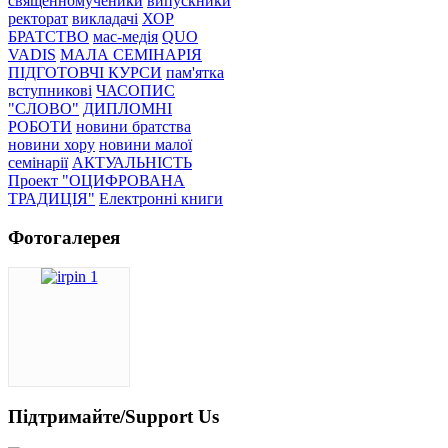
священномученики
випускники
ректорат
викладачі
ХОР
БРАТСТВО
мас-медія
QUO
VADIS
МАЛА СЕМІНАРІЯ
ПІДГОТОВЧІ КУРСИ
пам'ятка
вступникові
ЧАСОПИС
"СЛОВО"
ДИПЛОМНІ
РОБОТИ
новини братства
новини хору
новини малої
семінарії
АКТУАЛЬНІСТЬ
Проект "ОЦИФРОВАНА
ТРАДИЦІЯ"
Електронні книги
Фотогалерея
Підтримайте/Support Us