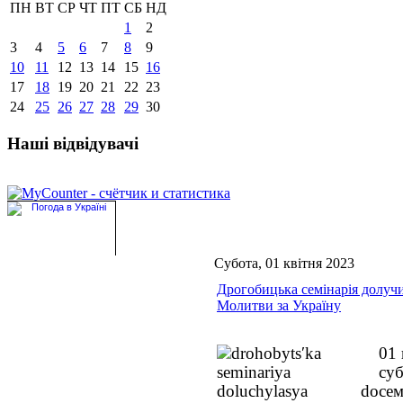
ПН
ВТ
СР
ЧТ
ПТ
СБ
НД
1
2
3
4
5
6
7
8
9
10
11
12
13
14
15
16
17
18
19
20
21
22
23
24
25
26
27
28
29
30
Наші відвідувачі
Субота, 01 квітня 2023
Дрогобицька семінарія долуч
Молитви за Україну
01 
су
се