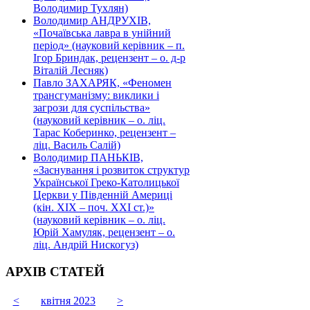
Володимир Тухлян)
Володимир АНДРУХІВ,
«Почаївська лавра в унійний
період» (науковий керівник – п.
Ігор Бриндак, рецензент – о. д-р
Віталій Лесняк)
Павло ЗАХАРЯК, «Феномен
трансгуманізму: виклики і
загрози для суспільства»
(науковий керівник – о. ліц.
Тарас Коберинко, рецензент –
ліц. Василь Салій)
Володимир ПАНЬКІВ,
«Заснування і розвиток структур
Української Греко-Католицької
Церкви у Південній Америці
(кін. ХІХ – поч. ХХІ ст.)»
(науковий керівник – о. ліц.
Юрій Хамуляк, рецензент – о.
ліц. Андрій Нискогуз)
АРХІВ СТАТЕЙ
<
квітня 2023
>