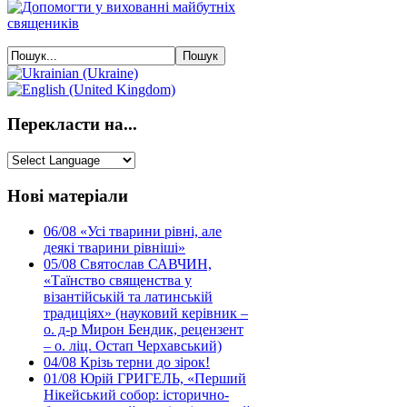
Перекласти на...
Нові матеріали
06/08
«Усі тварини рівні, але
деякі тварини рівніші»
05/08
Святослав САВЧИН,
«Таїнство священства у
візантійській та латинській
традиціях» (науковий керівник –
о. д-р Мирон Бендик, рецензент
– о. ліц. Остап Черхавський)
04/08
Крізь терни до зірок!
01/08
Юрій ГРИГЕЛЬ, «Перший
Нікейський собор: історично-