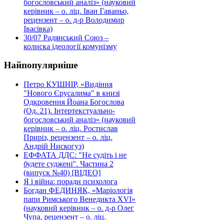
богословський аналіз» (науковий
керівник – о. ліц. Іван Гаваньо,
рецензент – о. д-р Володимир
Івасівка)
30/07
Радянський Союз –
колиска ідеології комунізму
Найпопулярніше
Петро КУШНІР, «Видіння
"Нового Єрусалима" в книзі
Одкровення Йоана Богослова
(Од. 21). Інтертекстуально-
богословський аналіз» (науковий
керівник – о. ліц. Ростислав
Приріз, рецензент – о. ліц.
Андрій Нискогуз)
ЕФФАТА ДДС: "Не судіть і не
будете суджені". Частина 2
(випуск №40) [ВІДЕО]
Я і війна: поради психолога
Богдан ФЕДИНЯК, «Маріологія
папи Римського Венедикта XVI»
(науковий керівник – о. д-р Олег
Чупа, рецензент – о. ліц.