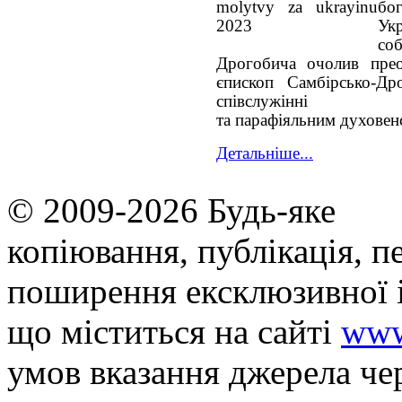
бо
Ук
со
Дрогобича очолив прео
єпископ Самбірсько-Др
співслужінні
та
парафіяльним
духовен
Детальніше...
© 2009-2026 Будь-яке
копiювання, публiкацiя, п
поширення ексклюзивної 
що мiститься на сайті
www
умов вказання джерела че