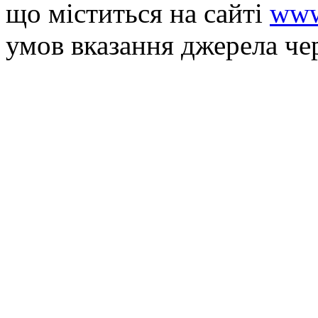
що мiститься на сайті
www
умов вказання джерела че