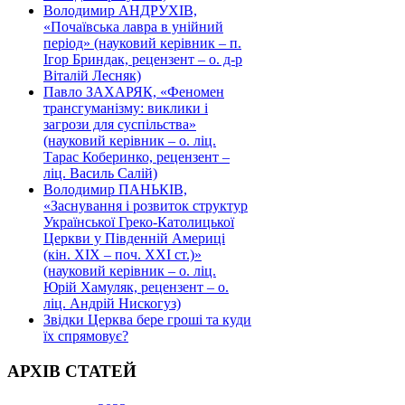
Володимир АНДРУХІВ,
«Почаївська лавра в унійний
період» (науковий керівник – п.
Ігор Бриндак, рецензент – о. д-р
Віталій Лесняк)
Павло ЗАХАРЯК, «Феномен
трансгуманізму: виклики і
загрози для суспільства»
(науковий керівник – о. ліц.
Тарас Коберинко, рецензент –
ліц. Василь Салій)
Володимир ПАНЬКІВ,
«Заснування і розвиток структур
Української Греко-Католицької
Церкви у Південній Америці
(кін. ХІХ – поч. ХХІ ст.)»
(науковий керівник – о. ліц.
Юрій Хамуляк, рецензент – о.
ліц. Андрій Нискогуз)
Звідки Церква бере гроші та куди
їх спрямовує?
АРХІВ СТАТЕЙ