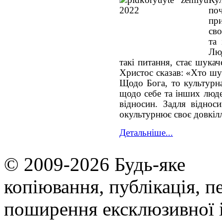
по
пр
сво
та
Люд
такі питання, стає шукач
Христос сказав: «Хто шук
Щодо Бога, то культурна
щодо себе та інших люде
відносин. Задля віднос
окультурнює своє довкіл
Детальніше...
© 2009-2026 Будь-яке
копiювання, публiкацiя, п
поширення ексклюзивної 