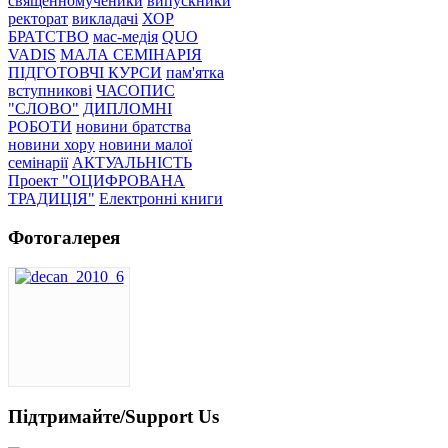
священномученики
випускники
ректорат
викладачі
ХОР
БРАТСТВО
мас-медія
QUO
VADIS
МАЛА СЕМІНАРІЯ
ПІДГОТОВЧІ КУРСИ
пам'ятка
вступникові
ЧАСОПИС
"СЛОВО"
ДИПЛОМНІ
РОБОТИ
новини братства
новини хору
новини малої
семінарії
АКТУАЛЬНІСТЬ
Проект "ОЦИФРОВАНА
ТРАДИЦІЯ"
Електронні книги
Фотогалерея
Підтримайте/Support Us