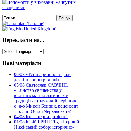
Перекласти на...
Нові матеріали
06/08
«Усі тварини рівні, але
деякі тварини рівніші»
05/08
Святослав САВЧИН,
«Таїнство священства у
візантійській та латинській
традиціях» (науковий керівник –
о. д-р Мирон Бендик, рецензент
– о. ліц. Остап Черхавський)
04/08
Крізь терни до зірок!
01/08
Юрій ГРИГЕЛЬ, «Перший
Нікейський собор: історично-