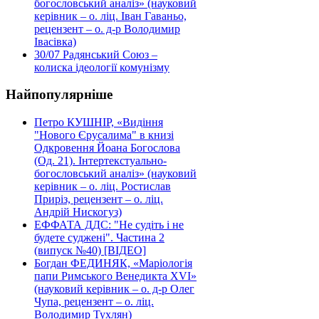
богословський аналіз» (науковий
керівник – о. ліц. Іван Гаваньо,
рецензент – о. д-р Володимир
Івасівка)
30/07
Радянський Союз –
колиска ідеології комунізму
Найпопулярніше
Петро КУШНІР, «Видіння
"Нового Єрусалима" в книзі
Одкровення Йоана Богослова
(Од. 21). Інтертекстуально-
богословський аналіз» (науковий
керівник – о. ліц. Ростислав
Приріз, рецензент – о. ліц.
Андрій Нискогуз)
ЕФФАТА ДДС: "Не судіть і не
будете суджені". Частина 2
(випуск №40) [ВІДЕО]
Богдан ФЕДИНЯК, «Маріологія
папи Римського Венедикта XVI»
(науковий керівник – о. д-р Олег
Чупа, рецензент – о. ліц.
Володимир Тухлян)