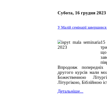
Субота, 16 грудня 2023
У Малій семінарії завершився 
15
три
що
за
пів
Впродовж попередніх
другого курсів мали мож
Божественною Літург
Літургікою, Біблійною і
Детальніше...