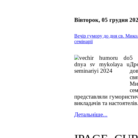
Вівторок, 05 грудня 20
Вечір гумору до дня св. Мико
семінарії
5 
Дро
до
св
Ми
се
представляли гумористич
викладачів та настоятелів
Детальніше...