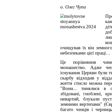
о. Олег Чупа
Пр
ка
діт
до
ли
ко
очищував їх він земного
небезпеками цієї праці…
Це порівняння чимо
монашество. Адже чен
існування Церкви були т
скарбу відходив у відда
життя стисло можна пере
"Вони... тинялися в 
збідовані, гноблені, кр
невартий, блукали пус
земними вертепами" (Євр
багато ченців і черниц