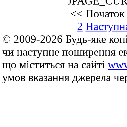
JPAGE_CU
<<
Початок
2
Наступн
© 2009-2026 Будь-яке коп
чи наступне поширення ек
що мiститься на сайті
www
умов вказання джерела че