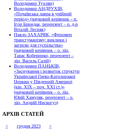
Володимир Тухлян)
Володимир АНДРУХІВ,
«Почаївська лавра в унійний
період» (науковий керівник – п.
Ігор Бриндак, рецензент – о. д-р
Віталій Лесняк)
Павло ЗАХАРЯК, «Феномен
трансгуманізму: виклики і
загрози для суспільства»
(науковий керівник – о. ліц.
Тарас Коберинко, рецензент –
ліц. Василь Салій)
Володимир ПАНЬКІВ,
«Заснування і розвиток структур
Української Греко-Католицької
Церкви у Південній Америці
(кін. ХІХ – поч. ХХІ ст.)»
(науковий керівник – о. ліц.
Юрій Хамуляк, рецензент – о.
ліц. Андрій Нискогуз)
АРХІВ СТАТЕЙ
<
грудня 2023
>