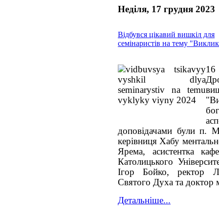
Неділя, 17 грудня 2023
Відбувся цікавий вишкіл для
семінаристів на тему "Виклик
16
Дро
ви
"В
бо
ас
доповідачами були п. М
керівниця Хабу ментальн
Ярема, асистентка кафе
Католицького Університе
Ігор Бойко, ректор Ль
Святого Духа та доктор 
Детальніше...