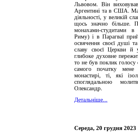
Львовом. Він виховував
Аргентині та в США. Ма
діяльності, у великій сл
щось значно більше. П
монахами-студитами в 
Риму) і в Парагваї при
освячення своєї душі та
славу своєї Церкви й 
глибоке духовне пережит
то не був поклик голосу
самого початку мене 
монастирі, ті, які ізо
споглядальною моли
Олександр.
Детальніше...
Середа, 20 грудня 2023