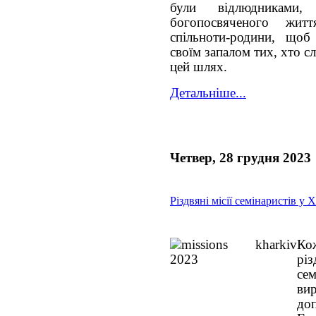
були відлюдниками,
богопосвяченого жи
спільноти-родини, щоб
своїм запалом тих, хто с
цей шлях.
Детальніше...
Четвер, 28 грудня 2023
Різдвяні місії семінаристів у 
Ко
рі
се
ви
до