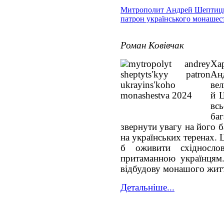
Митрополит Андрей Шептиць
патрон українського монашес
Роман Ковівчак
Ха
Ан
ве
й Ц
вс
ба
звернути увагу на його 
на українських теренах.
б оживити східнослов
притаманною українцям
відбудову монашого жит
Детальніше...