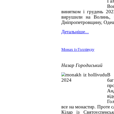
Га
Во
винятком і грудень 2023
вирушили на Волинь, 
Дніпропетровщину, Одещ
Детальніше...
Монах із Голлівуду
Назар Городиський
В 
ба
пр
Ан
від
Гол
все на монастир. Проте 
Кілар із Святоуспенсь