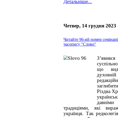
Детальніше...
Четвер, 14 грудня 2023
Читайте 96-ий номер семінар
часопису "Слово"
З’явивс
суспільн
що вида
духовні
редакцій
заглибит
Різдва Хр
українсь
давніми
традиціями, які вира
українця. Так редколег