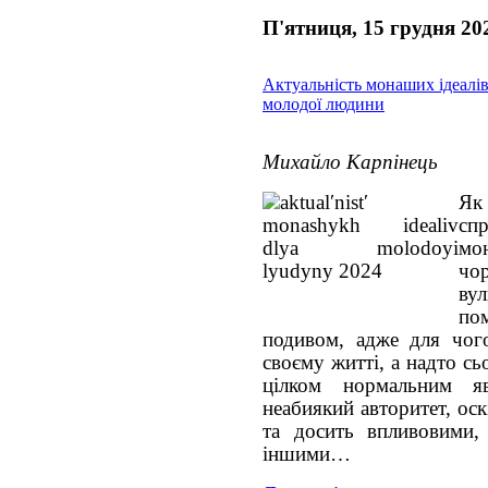
П'ятниця, 15 грудня 20
Актуальність монаших ідеалів
молодої людини
Михайло Карпінець
Як
сп
мо
чо
ву
по
подивом, адже для чог
своєму житті, а надто сь
цілком нормальним 
неабиякий авторитет, ос
та досить впливовими,
іншими…