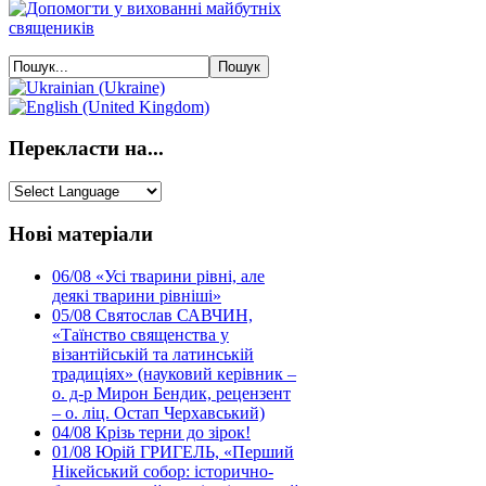
Перекласти на...
Нові матеріали
06/08
«Усі тварини рівні, але
деякі тварини рівніші»
05/08
Святослав САВЧИН,
«Таїнство священства у
візантійській та латинській
традиціях» (науковий керівник –
о. д-р Мирон Бендик, рецензент
– о. ліц. Остап Черхавський)
04/08
Крізь терни до зірок!
01/08
Юрій ГРИГЕЛЬ, «Перший
Нікейський собор: історично-