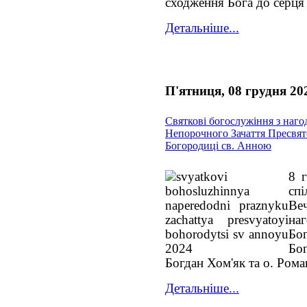
сходження Бога до серця 
Детальніше...
П'ятниця, 08 грудня 20
Святкові богослужіння з наго
Непорочного Зачаття Пресвят
Богородиці св. Анною
8 г
сп
Ве
на
Бо
Бо
Богдан Хом'як та о. Ром
Детальніше...