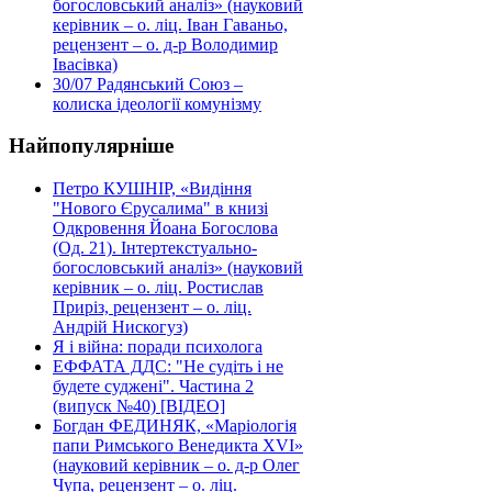
богословський аналіз» (науковий
керівник – о. ліц. Іван Гаваньо,
рецензент – о. д-р Володимир
Івасівка)
30/07
Радянський Союз –
колиска ідеології комунізму
Найпопулярніше
Петро КУШНІР, «Видіння
"Нового Єрусалима" в книзі
Одкровення Йоана Богослова
(Од. 21). Інтертекстуально-
богословський аналіз» (науковий
керівник – о. ліц. Ростислав
Приріз, рецензент – о. ліц.
Андрій Нискогуз)
Я і війна: поради психолога
ЕФФАТА ДДС: "Не судіть і не
будете суджені". Частина 2
(випуск №40) [ВІДЕО]
Богдан ФЕДИНЯК, «Маріологія
папи Римського Венедикта XVI»
(науковий керівник – о. д-р Олег
Чупа, рецензент – о. ліц.