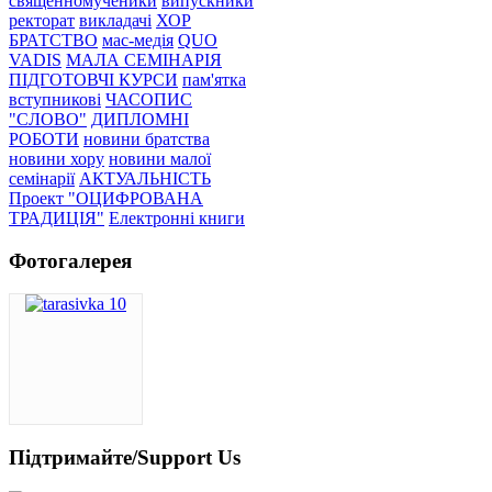
священномученики
випускники
ректорат
викладачі
ХОР
БРАТСТВО
мас-медія
QUO
VADIS
МАЛА СЕМІНАРІЯ
ПІДГОТОВЧІ КУРСИ
пам'ятка
вступникові
ЧАСОПИС
"СЛОВО"
ДИПЛОМНІ
РОБОТИ
новини братства
новини хору
новини малої
семінарії
АКТУАЛЬНІСТЬ
Проект "ОЦИФРОВАНА
ТРАДИЦІЯ"
Електронні книги
Фотогалерея
Підтримайте/Support Us