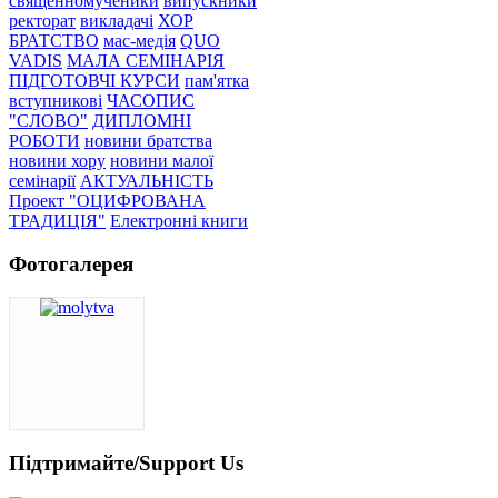
священномученики
випускники
ректорат
викладачі
ХОР
БРАТСТВО
мас-медія
QUO
VADIS
МАЛА СЕМІНАРІЯ
ПІДГОТОВЧІ КУРСИ
пам'ятка
вступникові
ЧАСОПИС
"СЛОВО"
ДИПЛОМНІ
РОБОТИ
новини братства
новини хору
новини малої
семінарії
АКТУАЛЬНІСТЬ
Проект "ОЦИФРОВАНА
ТРАДИЦІЯ"
Електронні книги
Фотогалерея
Підтримайте/Support Us