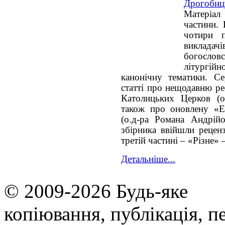
Дрогобиц
Матеріал
частини. 
чотири п
викладач
богословс
літургій
канонічну тематики. С
статті про нещодавню р
Католицьких Церков (
о
також про оновлену «
(о.д-ра Романа Андрійо
збірника ввійшли реценз
третій частині – «Різне»
Детальніше...
© 2009-2026 Будь-яке
копiювання, публiкацiя, п