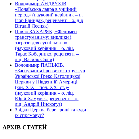
Володимир АНДРУХІВ,
«Почаївська лавра в унійний
період» (науковий керівник – п.
Ігор Бриндак, рецензент – о. д-р
Віталій Лесняк)
Павло ЗАХАРЯК, «Феномен
трансгуманізму: виклики і
загрози для суспільства»
(науковий керівник – о. ліц.
Тарас Коберинко, рецензент –
ліц. Василь Салій)
Володимир ПАНЬКІВ,
«Заснування і розвиток структур
Української Греко-Католицької
Церкви у Південній Америці
(кін. ХІХ – поч. ХХІ ст.)»
(науковий керівник – о. ліц.
Юрій Хамуляк, рецензент – о.
ліц. Андрій Нискогуз)
Звідки Церква бере гроші та куди
їх спрямовує?
АРХІВ СТАТЕЙ