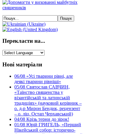
Перекласти на...
Нові матеріали
06/08
«Усі тварини рівні, але
деякі тварини рівніші»
05/08
Святослав САВЧИН,
«Таїнство священства у
візантійській та латинській
традиціях» (науковий керівник –
о. д-р Мирон Бендик, рецензент
– о. ліц. Остап Черхавський)
04/08
Крізь терни до зірок!
01/08
Юрій ГРИГЕЛЬ, «Перший
Нікейський собор: історично-