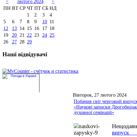
<
лютого 2024
>
ПН
ВТ
СР
ЧТ
ПТ
СБ
НД
1
2
3
4
5
6
7
8
9
10
11
12
13
14
15
16
17
18
19
20
21
22
23
24
25
26
27
28
29
Наші відвідувачі
Вівторок, 27 лютого 2024
Побачив світ черговий випуск
«Наукові записки Дрогобицьк
духовної семінарії»
Нещода
випус