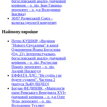
богословський аналіз» (науковий
керівник – о. ліц. Іван Гаваньо,
рецензент – о. д-р Володимир
Івасівка)
30/07
Радянський Союз –
колиска ідеології комунізму
Найпопулярніше
Петро КУШНІР, «Видіння
"Нового Єрусалима" в книзі
Одкровення Йоана Богослова
(Од. 21). Інтертекстуально-
богословський аналіз» (науковий
керівник – о. ліц. Ростислав
Приріз, рецензент – о. ліц.
Андрій Нискогуз)
ЕФФАТА ДДС: "Не судіть і не
будете суджені". Частина 2
(випуск №40) [ВІДЕО]
Богдан ФЕДИНЯК, «Маріологія
папи Римського Венедикта XVI»
(науковий керівник – о. д-р Олег
Чупа, рецензент – о. ліц.
Володимир Тухлян)