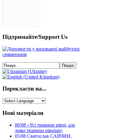
Підтримайте/Support Us
Перекласти на...
Нові матеріали
06/08
«Усі тварини рівні, але
деякі тварини рівніші»
05/08
Святослав САВЧИН,