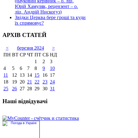
(науковий керівник – о. ліц.
Юрій Хамуляк, рецензент – о.
ліц. Андрій Нискогуз)
Звідки Церква бере гроші та куди
їх спрямовує?
АРХІВ СТАТЕЙ
<
березня 2024
>
ПН
ВТ
СР
ЧТ
ПТ
СБ
НД
1
2
3
4
5
6
7
8
9
10
11
12
13
14
15
16
17
18
19
20
21
22
23
24
25
26
27
28
29
30
31
Наші відвідувачі