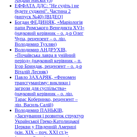
Андрій Нискогуз)
ЕФФАТА ДДС: "Не судіть і не
будете суджені". Частина 2
(випуск №40) [ВІДЕО]
Богдан ФЕДИНЯК, «Маріологія
папи Римського Венедикта XVI»
(науковий керівник – о. д-р Олег
Чупа, рецензент – о. ліц.
Володимир Тухлян)
Володимир АНДРУХІВ,
«Почаївська лавра в унійний
період» (науковий керівник – п.
Ігор Бриндак, рецензент – о. д-р
Віталій Лесняк)
Павло ЗАХАРЯК, «Феномен
трансгуманізму: виклики і
загрози для суспільства»
(науковий керівник – о. ліц.
Тарас Коберинко, рецензент –
ліц. Василь Салій)
Володимир ПАНЬКІВ,
«Заснування і розвиток структур
Української Греко-Католицької
Церкви у Південній Америці
(кін. ХІХ – поч. ХХІ ст.)»