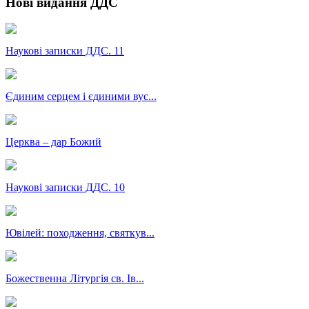
Нові видання ДДС
Наукові записки ДДС. 11
Єдиним серцем і єдиними вус...
Церква – дар Божий
Наукові записки ДДС. 10
Ювілей: походження, святкув...
Божественна Літургія св. Ів...