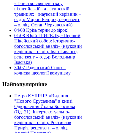
«Таїнство священства у
візантійській та латинській
традиціях» (науковий керівник –
о. д-р Мирон Бендик, рецензент
– о. ліц. Остап Черхавський)
04/08
Крізь терни до зірок!
01/08
Юрій ГРИГЕЛЬ, «Перший
Нікейський собор: історично-
богословський аналіз» (науковий
керівник – о. ліц. Іван Гаваньо,
рецензент – о. д-р Володимир
Івасівка)
30/07
Радянський Союз –
колиска ідеології комунізму
Найпопулярніше
Петро КУШНІР, «Видіння
"Нового Єрусалима" в книзі
Одкровення Йоана Богослова
(Од. 21). Інтертекстуально-
богословський аналіз» (науковий
керівник – о. ліц. Ростислав
Приріз, рецензент – о. ліц.