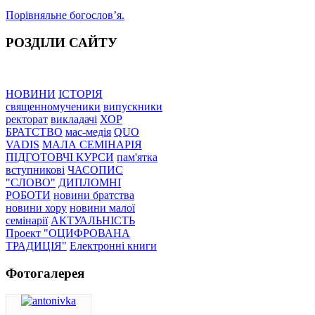
Порівняльне богословʼя.
РОЗДІЛИ САЙТУ
НОВИНИ
ІСТОРІЯ
священномученики
випускники
ректорат
викладачі
ХОР
БРАТСТВО
мас-медія
QUO
VADIS
МАЛА СЕМІНАРІЯ
ПІДГОТОВЧІ КУРСИ
пам'ятка
вступникові
ЧАСОПИС
"СЛОВО"
ДИПЛОМНІ
РОБОТИ
новини братства
новини хору
новини малої
семінарії
АКТУАЛЬНІСТЬ
Проект "ОЦИФРОВАНА
ТРАДИЦІЯ"
Електронні книги
Фотогалерея