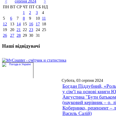
<
серпня 2024
>
ПН
ВТ
СР
ЧТ
ПТ
СБ
НД
1
2
3
4
5
6
7
8
9
10
11
12
13
14
15
16
17
18
19
20
21
22
23
24
25
26
27
28
29
30
31
Наші відвідувачі
Субота, 03 серпня 2024
Богдан Піддубний, «Роль
у сім’ї на основі книги 
Августина "Бути батьком
(науковий керівник – о. л
Коберинко, рецензент – л
Василь Салій)