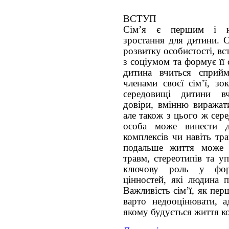
ВСТУП
Сім’я є першим і н
зростання для дитини. С
розвитку особистості, в
з соціумом та формує її
дитина вчиться сприйм
членами своєї сім’ї, зо
середовищі дитини вч
довіри, вмінню виражат
але також з цього ж сер
особа може винести до
комплексів чи навіть тра
подальше життя може в
травм, стереотипів та у
ключову роль у форм
цінностей, які людина п
Важливість сім’ї, як пе
варто недооцінювати, 
якому будується життя к