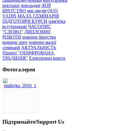
священномученики
випускники
ректорат
викладачі
ХОР
БРАТСТВО
мас-медія
QUO
VADIS
МАЛА СЕМІНАРІЯ
ПІДГОТОВЧІ КУРСИ
пам'ятка
вступникові
ЧАСОПИС
"СЛОВО"
ДИПЛОМНІ
РОБОТИ
новини братства
новини хору
новини малої
семінарії
АКТУАЛЬНІСТЬ
Проект "ОЦИФРОВАНА
ТРАДИЦІЯ"
Електронні книги
Фотогалерея
Підтримайте/Support Us