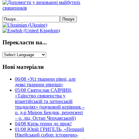
Перекласти на...
Нові матеріали
06/08
«Усі тварини рівні, але
деякі тварини рівніші»
05/08
Святослав САВЧИН,
«Таїнство священства у
візантійській та латинській
традиціях» (науковий керівник –
о. д-р Мирон Бендик, рецензент
– о. ліц. Остап Черхавський)
04/08
Крізь терни до зірок!
01/08
Юрій ГРИГЕЛЬ, «Перший
Нікейський собор: історично-