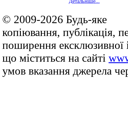
Детальніше...
© 2009-2026 Будь-яке
копiювання, публiкацiя, п
поширення ексклюзивної 
що мiститься на сайті
www
умов вказання джерела че