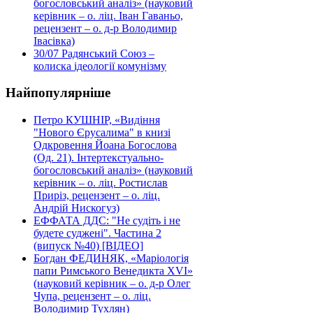
богословський аналіз» (науковий
керівник – о. ліц. Іван Гаваньо,
рецензент – о. д-р Володимир
Івасівка)
30/07
Радянський Союз –
колиска ідеології комунізму
Найпопулярніше
Петро КУШНІР, «Видіння
"Нового Єрусалима" в книзі
Одкровення Йоана Богослова
(Од. 21). Інтертекстуально-
богословський аналіз» (науковий
керівник – о. ліц. Ростислав
Приріз, рецензент – о. ліц.
Андрій Нискогуз)
ЕФФАТА ДДС: "Не судіть і не
будете суджені". Частина 2
(випуск №40) [ВІДЕО]
Богдан ФЕДИНЯК, «Маріологія
папи Римського Венедикта XVI»
(науковий керівник – о. д-р Олег
Чупа, рецензент – о. ліц.
Володимир Тухлян)