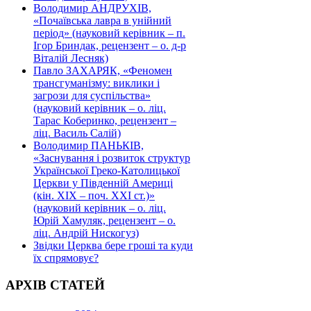
Володимир АНДРУХІВ,
«Почаївська лавра в унійний
період» (науковий керівник – п.
Ігор Бриндак, рецензент – о. д-р
Віталій Лесняк)
Павло ЗАХАРЯК, «Феномен
трансгуманізму: виклики і
загрози для суспільства»
(науковий керівник – о. ліц.
Тарас Коберинко, рецензент –
ліц. Василь Салій)
Володимир ПАНЬКІВ,
«Заснування і розвиток структур
Української Греко-Католицької
Церкви у Південній Америці
(кін. ХІХ – поч. ХХІ ст.)»
(науковий керівник – о. ліц.
Юрій Хамуляк, рецензент – о.
ліц. Андрій Нискогуз)
Звідки Церква бере гроші та куди
їх спрямовує?
АРХІВ СТАТЕЙ