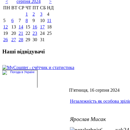
<
серпня 2024
>
ПН
ВТ
СР
ЧТ
ПТ
СБ
НД
1
2
3
4
5
6
7
8
9
10
11
12
13
14
15
16
17
18
19
20
21
22
23
24
25
26
27
28
29
30
31
Наші відвідувачі
П'ятниця, 16 серпня 2024
Незалежність як особова зрілі
Ярослав Мисак
2