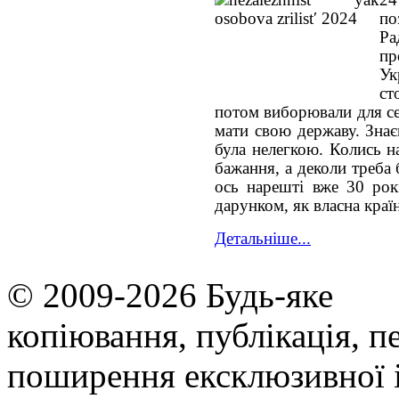
по
Р
пр
У
ст
потом виборювали для се
мати свою державу. Знає
була нелегкою. Колись н
бажання, а деколи треба
ось нарешті вже 30 рок
дарунком, як власна країн
Детальніше...
© 2009-2026 Будь-яке
копiювання, публiкацiя, п
поширення ексклюзивної 