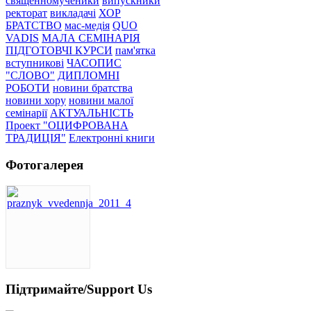
священномученики
випускники
ректорат
викладачі
ХОР
БРАТСТВО
мас-медія
QUO
VADIS
МАЛА СЕМІНАРІЯ
ПІДГОТОВЧІ КУРСИ
пам'ятка
вступникові
ЧАСОПИС
"СЛОВО"
ДИПЛОМНІ
РОБОТИ
новини братства
новини хору
новини малої
семінарії
АКТУАЛЬНІСТЬ
Проект "ОЦИФРОВАНА
ТРАДИЦІЯ"
Електронні книги
Фотогалерея
Підтримайте/Support Us