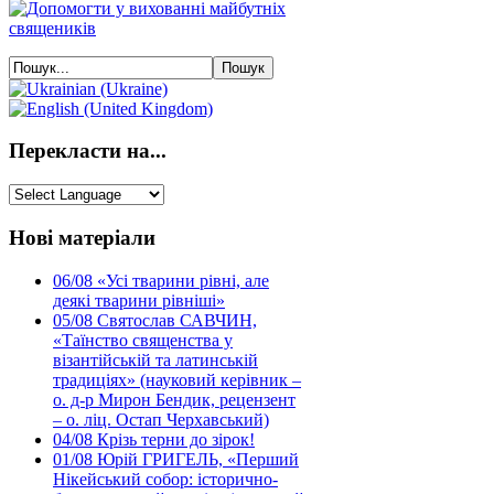
Перекласти на...
Нові матеріали
06/08
«Усі тварини рівні, але
деякі тварини рівніші»
05/08
Святослав САВЧИН,
«Таїнство священства у
візантійській та латинській
традиціях» (науковий керівник –
о. д-р Мирон Бендик, рецензент
– о. ліц. Остап Черхавський)
04/08
Крізь терни до зірок!
01/08
Юрій ГРИГЕЛЬ, «Перший
Нікейський собор: історично-