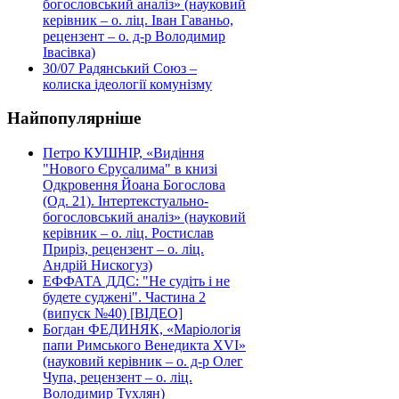
богословський аналіз» (науковий
керівник – о. ліц. Іван Гаваньо,
рецензент – о. д-р Володимир
Івасівка)
30/07
Радянський Союз –
колиска ідеології комунізму
Найпопулярніше
Петро КУШНІР, «Видіння
"Нового Єрусалима" в книзі
Одкровення Йоана Богослова
(Од. 21). Інтертекстуально-
богословський аналіз» (науковий
керівник – о. ліц. Ростислав
Приріз, рецензент – о. ліц.
Андрій Нискогуз)
ЕФФАТА ДДС: "Не судіть і не
будете суджені". Частина 2
(випуск №40) [ВІДЕО]
Богдан ФЕДИНЯК, «Маріологія
папи Римського Венедикта XVI»
(науковий керівник – о. д-р Олег
Чупа, рецензент – о. ліц.
Володимир Тухлян)