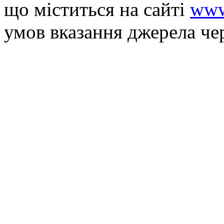
що мiститься на сайті
www
умов вказання джерела че