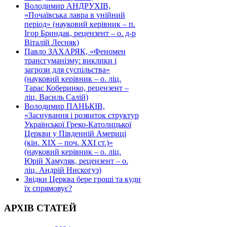
Володимир АНДРУХІВ,
«Почаївська лавра в унійний
період» (науковий керівник – п.
Ігор Бриндак, рецензент – о. д-р
Віталій Лесняк)
Павло ЗАХАРЯК, «Феномен
трансгуманізму: виклики і
загрози для суспільства»
(науковий керівник – о. ліц.
Тарас Коберинко, рецензент –
ліц. Василь Салій)
Володимир ПАНЬКІВ,
«Заснування і розвиток структур
Української Греко-Католицької
Церкви у Південній Америці
(кін. ХІХ – поч. ХХІ ст.)»
(науковий керівник – о. ліц.
Юрій Хамуляк, рецензент – о.
ліц. Андрій Нискогуз)
Звідки Церква бере гроші та куди
їх спрямовує?
АРХІВ СТАТЕЙ