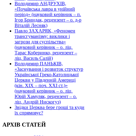
Володимир АНДРУХІВ,
«Почаївська лавра в унійний
період» (науковий керівник – п.
Ігор Бриндак, рецензент – о. д-р
Віталій Лесняк)
Павло ЗАХАРЯК, «Феномен
трансгуманізму: виклики і
загрози для суспільства»
(науковий керівник – о. ліц.
Тарас Коберинко, рецензент –
ліц. Василь Салій)
Володимир ПАНЬКІВ,
«Заснування і розвиток структур
Української Греко-Католицької
Церкви у Південній Америці
(кін. ХІХ – поч. ХХІ ст.)»
(науковий керівник – о. ліц.
Юрій Хамуляк, рецензент – о.
ліц. Андрій Нискогуз)
Звідки Церква бере гроші та куди
їх спрямовує?
АРХІВ СТАТЕЙ