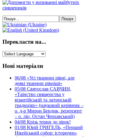
Перекласти на...
Нові матеріали
06/08
«Усі тварини рівні, але
деякі тварини рівніші»
05/08
Святослав САВЧИН,
«Таїнство священства у
візантійській та латинській
традиціях» (науковий керівник –
о. д-р Мирон Бендик, рецензент
– о. ліц. Остап Черхавський)
04/08
Крізь терни до зірок!
01/08
Юрій ГРИГЕЛЬ, «Перший
Нікейський собор: історично-