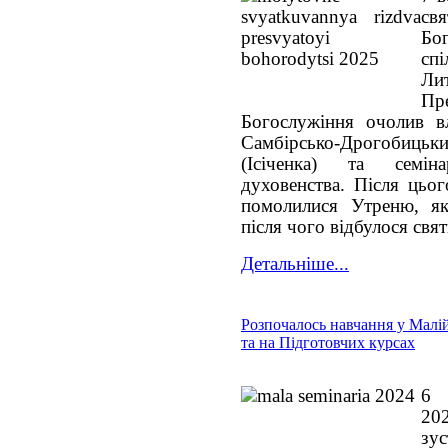
св
Бо
сп
Ли
Пр
Богослужіння очолив вл
Самбірсько-Дрогобицьки
(Ісіченка) та семін
духовенства. Після цьо
помолилися Утреню, як
після чого відбулося свя
Детальніше...
Розпочалось навчання у Малій
та на Підготовчих курсах
6 
20
зу