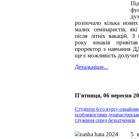
Пі
фу
ду
розпочало кілька нових
малих семінаристів, як
після літніх вакацій. З
року юнаків привіта
проректор з навчання 
ще є можливість долучит
Детальніше...
П'ятниця, 06 вересня 2
Студенти 6-го курсу ознайоми
особливостями душпастирськ
служіння серед безхатченків
5 в