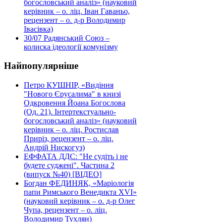
богословський аналіз» (науковий
керівник – о. ліц. Іван Гаваньо,
рецензент – о. д-р Володимир
Івасівка)
30/07
Радянський Союз –
колиска ідеології комунізму
Найпопулярніше
Петро КУШНІР, «Видіння
"Нового Єрусалима" в книзі
Одкровення Йоана Богослова
(Од. 21). Інтертекстуально-
богословський аналіз» (науковий
керівник – о. ліц. Ростислав
Приріз, рецензент – о. ліц.
Андрій Нискогуз)
ЕФФАТА ДДС: "Не судіть і не
будете суджені". Частина 2
(випуск №40) [ВІДЕО]
Богдан ФЕДИНЯК, «Маріологія
папи Римського Венедикта XVI»
(науковий керівник – о. д-р Олег
Чупа, рецензент – о. ліц.
Володимир Тухлян)