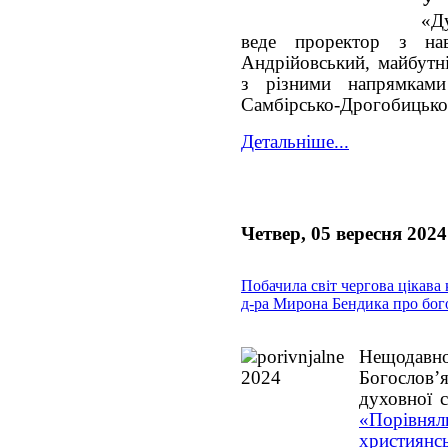
«Д
веде проректор з на
Андрійовський, майбутн
з різними напрямками
Самбірсько-Дрогобицької
Детальніше...
Четвер, 05 вересня 2024
Побачила світ чергова цікава 
д-ра Мирона Бендика про бог
Нещодавно 
Богослов’
духовної 
«Порівня
християн