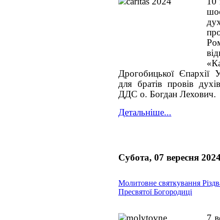
10 
шо
ду
пр
Ро
ві
«
Дрогобицької Єпархії 
для братів провів духі
ДДС о. Богдан Лехович.
Детальніше...
Субота, 07 вересня 202
Молитовне святкування Різдв
Пресвятої Богородиці
7 в