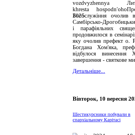
Ли
Пре
Богослужіння очолив в
Самбірсько-Дрогобицький
і парафіяльних свяще
продовжилося в семінарі
яку очолив префект о. Р
Богдана Хом'яка, пре
відбулося винесення 
завершення - святкове м
Детальніше...
Вівторок, 10 вересня 20
Шестикурсники побували в
єпархіальному Карітасі