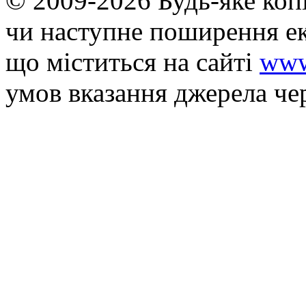
© 2009-2026 Будь-яке коп
чи наступне поширення ек
що мiститься на сайті
www
умов вказання джерела че