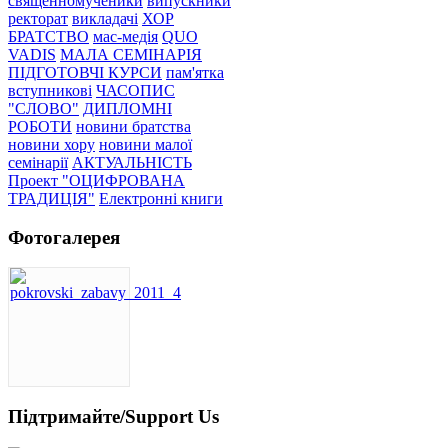
священномученики
випускники
ректорат
викладачі
ХОР
БРАТСТВО
мас-медія
QUO
VADIS
МАЛА СЕМІНАРІЯ
ПІДГОТОВЧІ КУРСИ
пам'ятка
вступникові
ЧАСОПИС
"СЛОВО"
ДИПЛОМНІ
РОБОТИ
новини братства
новини хору
новини малої
семінарії
АКТУАЛЬНІСТЬ
Проект "ОЦИФРОВАНА
ТРАДИЦІЯ"
Електронні книги
Фотогалерея
Підтримайте/Support Us