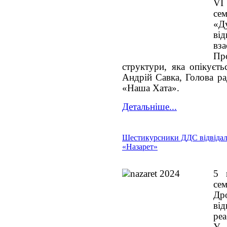
VI
се
«Д
в
вз
Пр
структури, яка опікуєт
Андрій Савка, Голова р
«Наша Хата».
Детальніше...
Шестикурсники ДДС відвіда
«Назарет»
5 
с
Дро
ві
реа
У