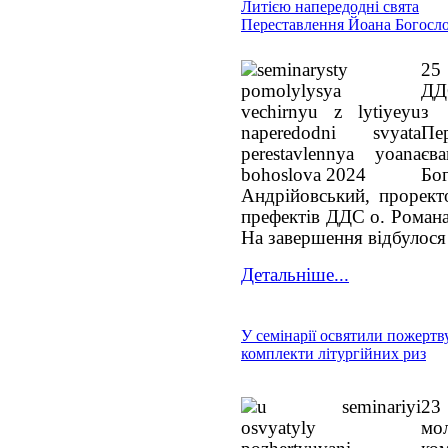
Литією напередодні свята
Переставлення Йоана Богосл
25 
ДД
з 
Пер
єв
Бо
Андрійовський, проректо
префектів ДДС о. Романа
На завершення відбулося
Детальніше...
У семінарії освятили пожертв
комплекти літургійних риз
23
мо