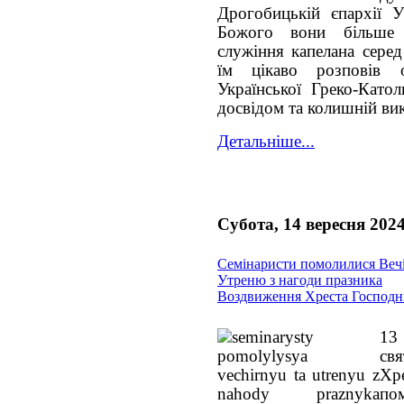
Дрогобицькій єпархії
Божого
вони більше д
служіння капелана серед
їм цікаво розповів
Української Греко-Катол
досвідом та колишній вик
Детальніше...
Субота, 14 вересня 202
Семінаристи помолилися Веч
Утреню з нагоди празника
Воздвиження Хреста Господн
13
св
Хр
по