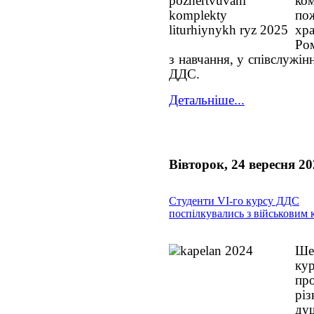
ко
по
хр
Ро
з навчання, у співслужін
ДДС.
Детальніше...
Вівторок, 24 вересня 20
Студенти VI-го курсу ДДС
поспілкувались з військовим
Ше
ку
пр
р
ду