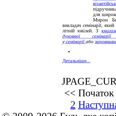
візантійс
підручник
для широко
Мирон Бе
викладач семінарії, який
літній ювілей. З
книга
духовної семіна
у
семінарії
або
заповнив
Детальніше...
JPAGE_CU
<<
Початок
2
Наступн