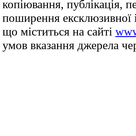
копiювання, публiкацiя, п
поширення ексклюзивної 
що мiститься на сайті
www
умов вказання джерела че