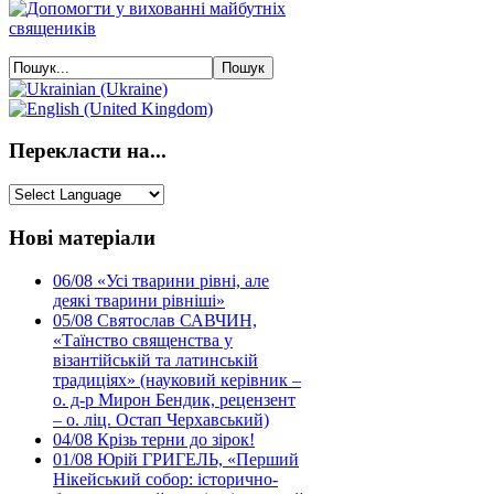
Перекласти на...
Нові матеріали
06/08
«Усі тварини рівні, але
деякі тварини рівніші»
05/08
Святослав САВЧИН,
«Таїнство священства у
візантійській та латинській
традиціях» (науковий керівник –
о. д-р Мирон Бендик, рецензент
– о. ліц. Остап Черхавський)
04/08
Крізь терни до зірок!
01/08
Юрій ГРИГЕЛЬ, «Перший
Нікейський собор: історично-