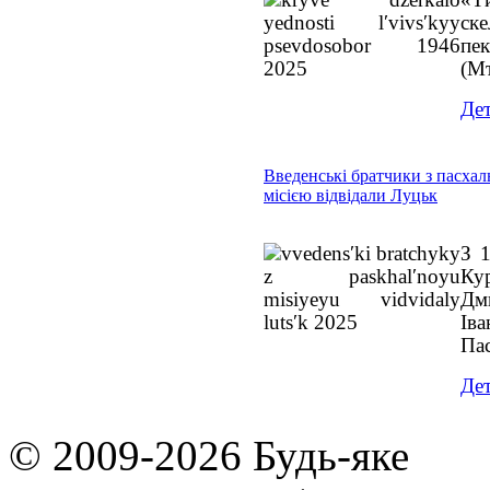
ск
пек
(Мт
Дет
Введенські братчики з пасха
місією відвідали Луцьк
З 1
Ку
Дм
Ів
Пас
Дет
© 2009-2026 Будь-яке