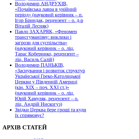
Володимир АНДРУХІВ,
«Почаївська лавра в унійний
період» (науковий керівник – п.
Ігор Бриндак, рецензент – о. д-р
Віталій Лесняк)
Павло ЗАХАРЯК, «Феномен
трансгуманізму: виклики і
загрози для суспільства»
(науковий керівник – о. ліц.
Тарас Коберинко, рецензент –
ліц. Василь Салій)
Володимир ПАНЬКІВ,
«Заснування і розвиток структур
Української Греко-Католицької
Церкви у Південній Америці
(кін. ХІХ – поч. ХХІ ст.)»
(науковий керівник – о. ліц.
Юрій Хамуляк, рецензент – о.
ліц. Андрій Нискогуз)
Звідки Церква бере гроші та куди
їх спрямовує?
АРХІВ СТАТЕЙ