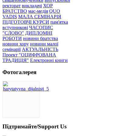
священномученики
випускники
ректорат
викладачі
ХОР
БРАТСТВО
мас-медія
QUO
VADIS
МАЛА СЕМІНАРІЯ
ПІДГОТОВЧІ КУРСИ
пам'ятка
вступникові
ЧАСОПИС
"СЛОВО"
ДИПЛОМНІ
РОБОТИ
новини братства
новини хору
новини малої
семінарії
АКТУАЛЬНІСТЬ
Проект "ОЦИФРОВАНА
ТРАДИЦІЯ"
Електронні книги
Фотогалерея
Підтримайте/Support Us