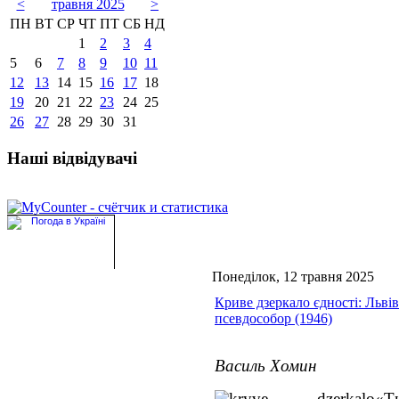
<
травня 2025
>
ПН
ВТ
СР
ЧТ
ПТ
СБ
НД
1
2
3
4
5
6
7
8
9
10
11
12
13
14
15
16
17
18
19
20
21
22
23
24
25
26
27
28
29
30
31
Наші відвідувачі
Понеділок, 12 травня 2025
Криве дзеркало єдності: Льві
псевдособор (1946)
Василь Хомин
«Ти