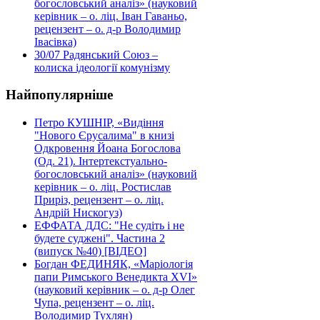
богословський аналіз» (науковий
керівник – о. ліц. Іван Гаваньо,
рецензент – о. д-р Володимир
Івасівка)
30/07
Радянський Союз –
колиска ідеології комунізму
Найпопулярніше
Петро КУШНІР, «Видіння
"Нового Єрусалима" в книзі
Одкровення Йоана Богослова
(Од. 21). Інтертекстуально-
богословський аналіз» (науковий
керівник – о. ліц. Ростислав
Приріз, рецензент – о. ліц.
Андрій Нискогуз)
ЕФФАТА ДДС: "Не судіть і не
будете суджені". Частина 2
(випуск №40) [ВІДЕО]
Богдан ФЕДИНЯК, «Маріологія
папи Римського Венедикта XVI»
(науковий керівник – о. д-р Олег
Чупа, рецензент – о. ліц.
Володимир Тухлян)