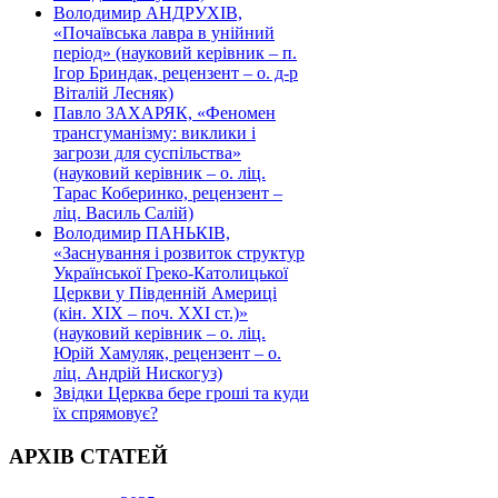
Володимир АНДРУХІВ,
«Почаївська лавра в унійний
період» (науковий керівник – п.
Ігор Бриндак, рецензент – о. д-р
Віталій Лесняк)
Павло ЗАХАРЯК, «Феномен
трансгуманізму: виклики і
загрози для суспільства»
(науковий керівник – о. ліц.
Тарас Коберинко, рецензент –
ліц. Василь Салій)
Володимир ПАНЬКІВ,
«Заснування і розвиток структур
Української Греко-Католицької
Церкви у Південній Америці
(кін. ХІХ – поч. ХХІ ст.)»
(науковий керівник – о. ліц.
Юрій Хамуляк, рецензент – о.
ліц. Андрій Нискогуз)
Звідки Церква бере гроші та куди
їх спрямовує?
АРХІВ СТАТЕЙ