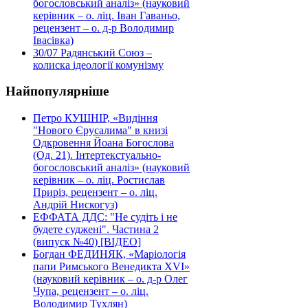
богословський аналіз» (науковий
керівник – о. ліц. Іван Гаваньо,
рецензент – о. д-р Володимир
Івасівка)
30/07
Радянський Союз –
колиска ідеології комунізму
Найпопулярніше
Петро КУШНІР, «Видіння
"Нового Єрусалима" в книзі
Одкровення Йоана Богослова
(Од. 21). Інтертекстуально-
богословський аналіз» (науковий
керівник – о. ліц. Ростислав
Приріз, рецензент – о. ліц.
Андрій Нискогуз)
ЕФФАТА ДДС: "Не судіть і не
будете суджені". Частина 2
(випуск №40) [ВІДЕО]
Богдан ФЕДИНЯК, «Маріологія
папи Римського Венедикта XVI»
(науковий керівник – о. д-р Олег
Чупа, рецензент – о. ліц.
Володимир Тухлян)