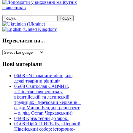
Перекласти на...
Нові матеріали
06/08
«Усі тварини рівні, але
деякі тварини рівніші»
05/08
Святослав САВЧИН,
«Таїнство священства у
візантійській та латинській
традиціях» (науковий керівник –
о. д-р Мирон Бендик, рецензент
– о. ліц. Остап Черхавський)
04/08
Крізь терни до зірок!
01/08
Юрій ГРИГЕЛЬ, «Перший
Нікейський собор: історично-