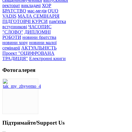
священномученики
випускники
ректорат
викладачі
ХОР
БРАТСТВО
мас-медія
QUO
VADIS
МАЛА СЕМІНАРІЯ
ПІДГОТОВЧІ КУРСИ
пам'ятка
вступникові
ЧАСОПИС
"СЛОВО"
ДИПЛОМНІ
РОБОТИ
новини братства
новини хору
новини малої
семінарії
АКТУАЛЬНІСТЬ
Проект "ОЦИФРОВАНА
ТРАДИЦІЯ"
Електронні книги
Фотогалерея
Підтримайте/Support Us