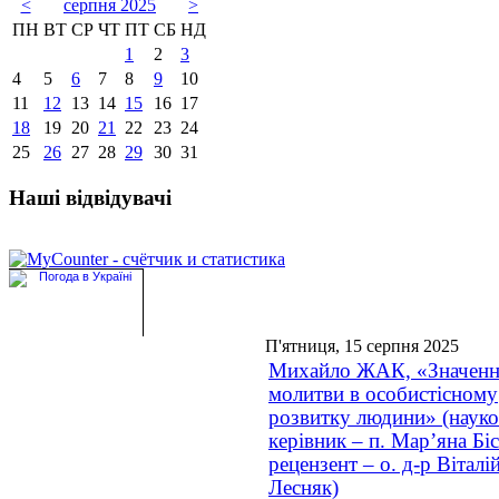
<
серпня 2025
>
ПН
ВТ
СР
ЧТ
ПТ
СБ
НД
1
2
3
4
5
6
7
8
9
10
11
12
13
14
15
16
17
18
19
20
21
22
23
24
25
26
27
28
29
30
31
Наші відвідувачі
П'ятниця, 15 серпня 2025
Михайло ЖАК, «Значен
молитви в особистісному
розвитку людини» (наук
керівник – п. Мар’яна Біс
рецензент – о. д-р Віталі
Лесняк)