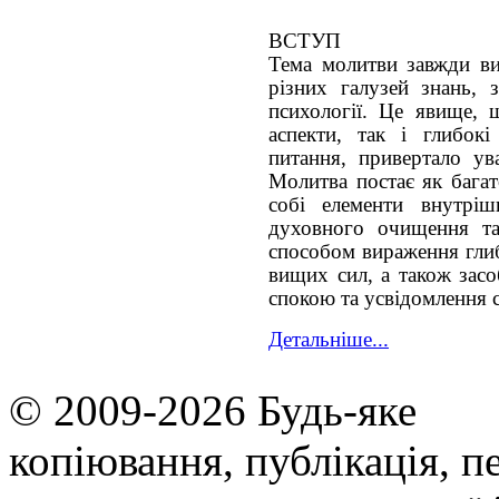
ВСТУП
Тема молитви завжди вик
різних галузей знань, з
психології. Це явище, 
аспекти, так і глибокі
питання, привертало ув
Молитва постає як бага
собі елементи внутріш
духовного очищення та
способом вираження глиб
вищих сил, а також зас
спокою та усвідомлення се
Детальніше...
© 2009-2026 Будь-яке
копiювання, публiкацiя, п