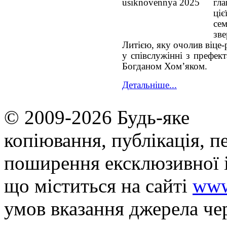
гла
ці
се
зв
Литією, яку очолив віце-
у співслужінні з префек
Богданом Хом’яком.
Детальніше...
© 2009-2026 Будь-яке
копiювання, публiкацiя, п
поширення ексклюзивної 
що мiститься на сайті
www
умов вказання джерела че