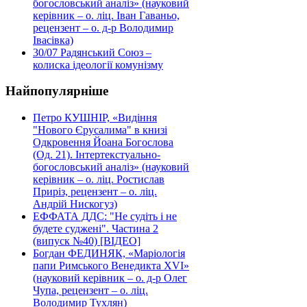
богословський аналіз» (науковий
керівник – о. ліц. Іван Гаваньо,
рецензент – о. д-р Володимир
Івасівка)
30/07
Радянський Союз –
колиска ідеології комунізму
Найпопулярніше
Петро КУШНІР, «Видіння
"Нового Єрусалима" в книзі
Одкровення Йоана Богослова
(Од. 21). Інтертекстуально-
богословський аналіз» (науковий
керівник – о. ліц. Ростислав
Приріз, рецензент – о. ліц.
Андрій Нискогуз)
ЕФФАТА ДДС: "Не судіть і не
будете суджені". Частина 2
(випуск №40) [ВІДЕО]
Богдан ФЕДИНЯК, «Маріологія
папи Римського Венедикта XVI»
(науковий керівник – о. д-р Олег
Чупа, рецензент – о. ліц.
Володимир Тухлян)