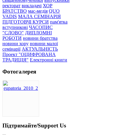
священномученики
випускники
ректорат
викладачі
ХОР
БРАТСТВО
мас-медія
QUO
VADIS
МАЛА СЕМІНАРІЯ
ПІДГОТОВЧІ КУРСИ
пам'ятка
вступникові
ЧАСОПИС
"СЛОВО"
ДИПЛОМНІ
РОБОТИ
новини братства
новини хору
новини малої
семінарії
АКТУАЛЬНІСТЬ
Проект "ОЦИФРОВАНА
ТРАДИЦІЯ"
Електронні книги
Фотогалерея
Підтримайте/Support Us