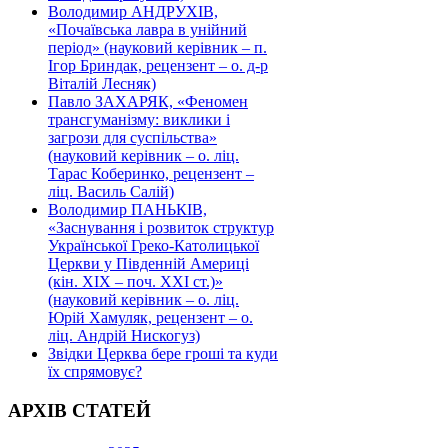
Володимир АНДРУХІВ,
«Почаївська лавра в унійний
період» (науковий керівник – п.
Ігор Бриндак, рецензент – о. д-р
Віталій Лесняк)
Павло ЗАХАРЯК, «Феномен
трансгуманізму: виклики і
загрози для суспільства»
(науковий керівник – о. ліц.
Тарас Коберинко, рецензент –
ліц. Василь Салій)
Володимир ПАНЬКІВ,
«Заснування і розвиток структур
Української Греко-Католицької
Церкви у Південній Америці
(кін. ХІХ – поч. ХХІ ст.)»
(науковий керівник – о. ліц.
Юрій Хамуляк, рецензент – о.
ліц. Андрій Нискогуз)
Звідки Церква бере гроші та куди
їх спрямовує?
АРХІВ СТАТЕЙ