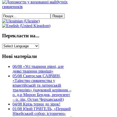
Перекласти на...
Нові матеріали
06/08
«Усі тварини рівні, але
деякі тварини рівніші»
05/08
Святослав САВЧИН,
«Таїнство священства у
візантійській та латинській
традиціях» (науковий керівник –
о. д-р Мирон Бендик, рецензент
– о. ліц. Остап Черхавський)
04/08
Крізь терни до зірок!
01/08
Юрій ГРИГЕЛЬ, «Перший
Нікейський собор: історично-