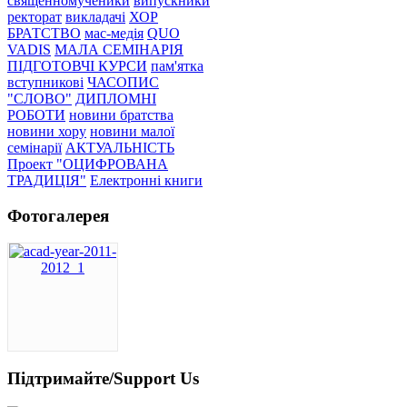
священномученики
випускники
ректорат
викладачі
ХОР
БРАТСТВО
мас-медія
QUO
VADIS
МАЛА СЕМІНАРІЯ
ПІДГОТОВЧІ КУРСИ
пам'ятка
вступникові
ЧАСОПИС
"СЛОВО"
ДИПЛОМНІ
РОБОТИ
новини братства
новини хору
новини малої
семінарії
АКТУАЛЬНІСТЬ
Проект "ОЦИФРОВАНА
ТРАДИЦІЯ"
Електронні книги
Фотогалерея
Підтримайте/Support Us