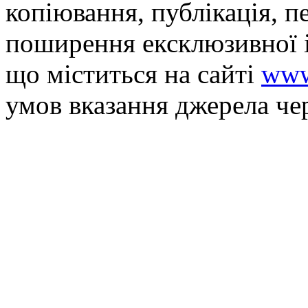
копiювання, публiкацiя, п
поширення ексклюзивної 
що мiститься на сайті
www
умов вказання джерела че