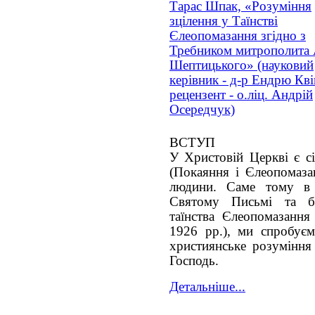
Тарас Шпак, «Розуміння
зцілення у Таїнстві
Єлеопомазання згідно з
Требником митрополита
Шептицького» (науковий
керівник - д-р Ендрю Кві
рецензент - о.ліц. Андрій
Осередчук)
ВСТУП
У Христовій Церкві є сі
(Покаяння і Єлеопомазан
людини. Саме тому в 
Святому Письмі та б
таїнства Єлеопомазання
1926 рр.), ми спробуєм
християнське розуміння 
Господь.
Детальніше...