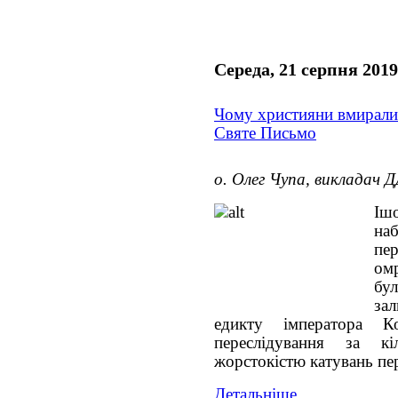
Середа, 21 серпня 2019
Чому християни вмирали
Святе Письмо
о. Олег Чупа, викладач 
Ішо
на
пе
ом
бу
за
едикту імператора Ко
переслідування за к
жорстокістю катувань пе
Детальніше...