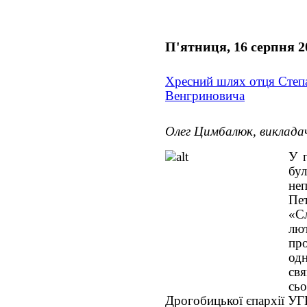
П'ятниця, 16 серпня 2
Хресний шлях отця Степ
Венгриновича
Олег Цимбалюк, виклада
У 
бул
неп
П
«С
лю
пр
од
св
сь
Дрогобицької єпархії УГК