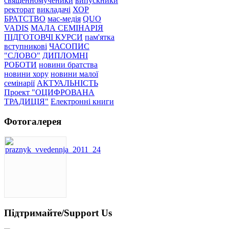
священномученики
випускники
ректорат
викладачі
ХОР
БРАТСТВО
мас-медія
QUO
VADIS
МАЛА СЕМІНАРІЯ
ПІДГОТОВЧІ КУРСИ
пам'ятка
вступникові
ЧАСОПИС
"СЛОВО"
ДИПЛОМНІ
РОБОТИ
новини братства
новини хору
новини малої
семінарії
АКТУАЛЬНІСТЬ
Проект "ОЦИФРОВАНА
ТРАДИЦІЯ"
Електронні книги
Фотогалерея
Підтримайте/Support Us