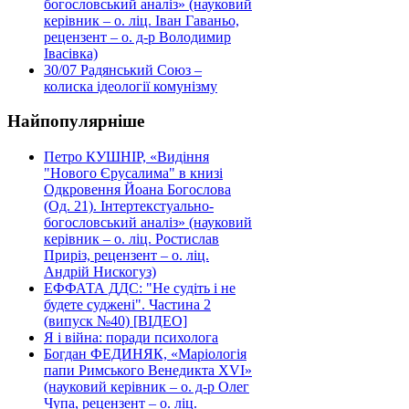
богословський аналіз» (науковий
керівник – о. ліц. Іван Гаваньо,
рецензент – о. д-р Володимир
Івасівка)
30/07
Радянський Союз –
колиска ідеології комунізму
Найпопулярніше
Петро КУШНІР, «Видіння
"Нового Єрусалима" в книзі
Одкровення Йоана Богослова
(Од. 21). Інтертекстуально-
богословський аналіз» (науковий
керівник – о. ліц. Ростислав
Приріз, рецензент – о. ліц.
Андрій Нискогуз)
ЕФФАТА ДДС: "Не судіть і не
будете суджені". Частина 2
(випуск №40) [ВІДЕО]
Я і війна: поради психолога
Богдан ФЕДИНЯК, «Маріологія
папи Римського Венедикта XVI»
(науковий керівник – о. д-р Олег
Чупа, рецензент – о. ліц.