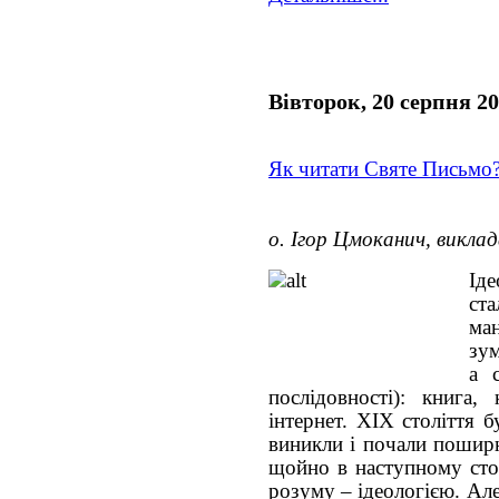
Вівторок, 20 серпня 2
Як читати Святе Письмо
о. Ігор Цмоканич, викла
Іде
ста
ма
зум
а 
послідовності): книга, 
інтернет. ХІХ століття б
виникли і почали поширюв
щойно в наступному стол
розуму – ідеологією. Ал