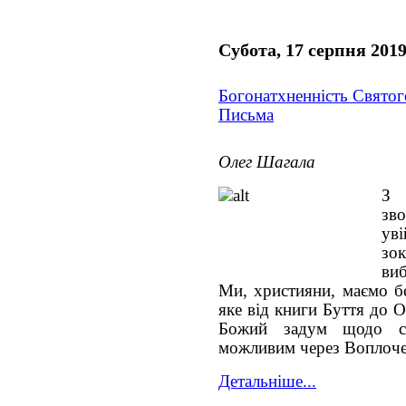
Субота, 17 серпня 201
Богонатхненність Святог
Письма
Олег Шагала
З 
зв
ув
зо
виб
Ми, християни, маємо б
яке від книги Буття до 
Божий задум щодо сп
можливим через Воплочен
Детальніше...