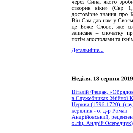
через Сина, якого зроб
створив віки» (Євр 1,
достовірне знання про Б
Він Сам дав нам у Своєм
це Боже Слово, яке св
записане – спочатку пр
потім апостолами та їхн
Детальніше...
Неділя, 18 серпня 2019
Віталій Фещак, «Обрядов
в Служебниках Унійної К
Церкви (1596-1720), (на
керівник - о. д-р Роман
Андрійовський, рецензен
о.ліц. Андрій Осередчук)