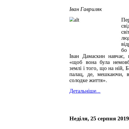
Іван Гавриляк
Пе
св
св
лю
від
бо
Іван Дамаскин навчає,
«щоб вона була немовб
землі і того, що на ній,
палац, де, мешкаючи, 
солодке життя».
Детальніше...
Неділя, 25 серпня 2019