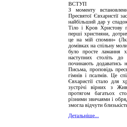
ВСТУП
З моменту встановлен
Пресвятої Євхаристії з
найбільший дар у спадок
Тіло і Кров Христову п
перші християни, дотри
це на мій спомин» (Лк.
домівках на спільну мол
було просте ламання х
наступних століть до
починають додаватись н
Письма, проповідь пресв
гімнів і псалмів. Це сп
Євхаристії стало для 
зустрічі вірних з Жи
протягом багатьох сто
різними звичаями і обр
змогла відчути близькіст
Детальніше...