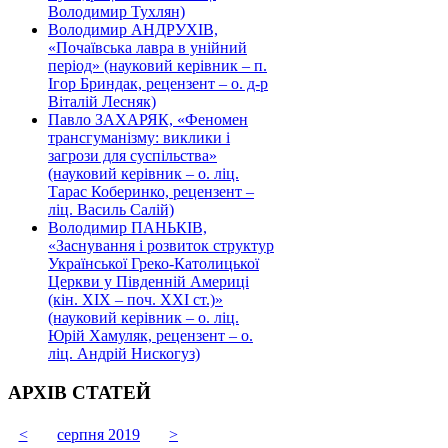
Володимир Тухлян)
Володимир АНДРУХІВ,
«Почаївська лавра в унійний
період» (науковий керівник – п.
Ігор Бриндак, рецензент – о. д-р
Віталій Лесняк)
Павло ЗАХАРЯК, «Феномен
трансгуманізму: виклики і
загрози для суспільства»
(науковий керівник – о. ліц.
Тарас Коберинко, рецензент –
ліц. Василь Салій)
Володимир ПАНЬКІВ,
«Заснування і розвиток структур
Української Греко-Католицької
Церкви у Південній Америці
(кін. ХІХ – поч. ХХІ ст.)»
(науковий керівник – о. ліц.
Юрій Хамуляк, рецензент – о.
ліц. Андрій Нискогуз)
АРХІВ СТАТЕЙ
<
серпня 2019
>