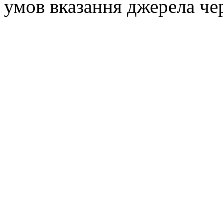
умов вказання джерела че