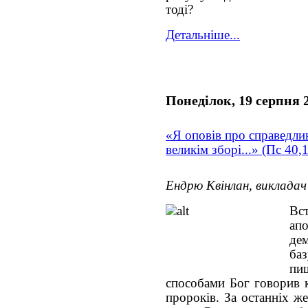
тоді?
Детальніше...
Понеділок, 19 серпня 
«Я оповів про справедлив
великім зборі...» (Пс 40,
Ендрю Квінлан, виклада
Вс
ап
де
ба
пи
способами Бог говорив к
пророків. За останніх ж