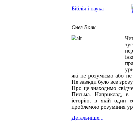
Біблія і наука
Олег Вовк
Чи
зу
нер
ін
пр
ур
які не розуміємо або не
Не завжди було все зроз
Про це знаходимо свідче
Письма. Наприклад, в 
історію, в якій один 
проблемою розуміння урив
Детальніше...