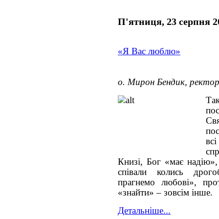
П'ятниця, 23 серпня 2
«Я Вас люблю»
о. Мирон Бендик, ректо
Та
по
Св
по
вс
сп
Книзі, Бог «має надію»,
співали колись дрог
прагнемо любові», про
«знайти» – зовсім інше.
Детальніше...