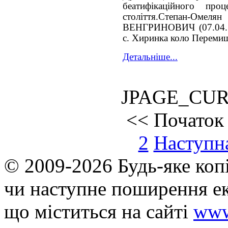
беатифікаційного п
століття.Степан-О
ВЕНГРИНОВИЧ (07.04.18
с. Хиринка коло Переми
Детальніше...
JPAGE_CU
<<
Початок
2
Наступн
© 2009-2026 Будь-яке коп
чи наступне поширення ек
що мiститься на сайті
www