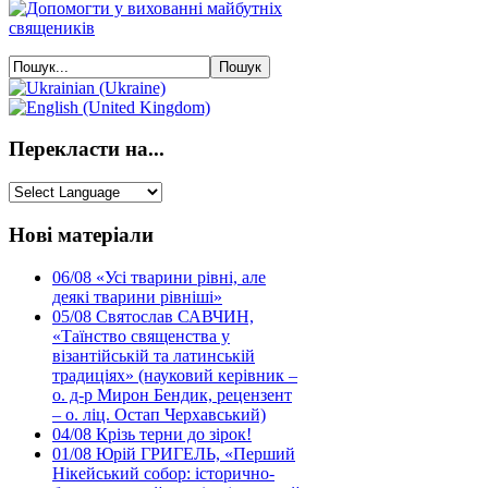
Перекласти на...
Нові матеріали
06/08
«Усі тварини рівні, але
деякі тварини рівніші»
05/08
Святослав САВЧИН,
«Таїнство священства у
візантійській та латинській
традиціях» (науковий керівник –
о. д-р Мирон Бендик, рецензент
– о. ліц. Остап Черхавський)
04/08
Крізь терни до зірок!
01/08
Юрій ГРИГЕЛЬ, «Перший
Нікейський собор: історично-