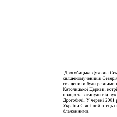
Дрогобицька Духовна Семі
священомучеників Северіян
священики були ревними п
Католицької Церкви, кот
працю та загинули від рук
Дрогобичі. У червні 2001 
України Святіший отець па
блаженними.