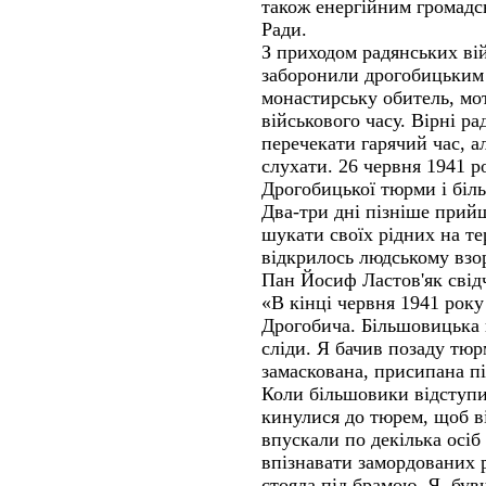
також енергійним громадс
Ради.
З приходом радянських вій
заборонили дрогобицьким 
монастирську обитель, м
військового часу. Вірні р
перечекати гарячий час, а
слухати. 26 червня 1941 р
Дрогобицької тюрми і біль
Два-три дні пізніше прий
шукати своїх рідних на те
відкрилось людському взо
Пан Йосиф Ластов'як свід
«В кінці червня 1941 рок
Дрогобича. Більшовицька 
сліди. Я бачив позаду тюр
замаскована, присипана пі
Коли більшовики відступи
кинулися до тюрем, щоб ві
впускали по декілька осіб 
впізнавати замордованих р
стояла під брамою. Я, бу