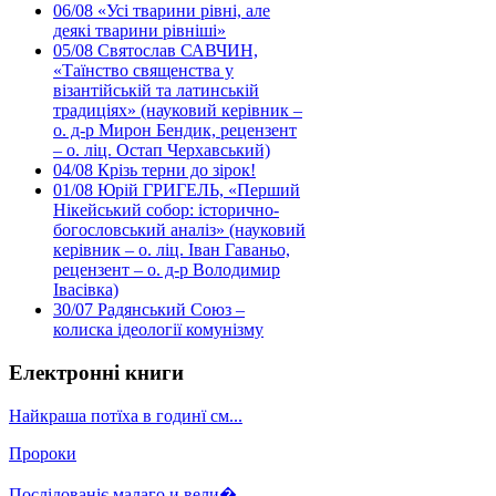
06/08
«Усі тварини рівні, але
деякі тварини рівніші»
05/08
Святослав САВЧИН,
«Таїнство священства у
візантійській та латинській
традиціях» (науковий керівник –
о. д-р Мирон Бендик, рецензент
– о. ліц. Остап Черхавський)
04/08
Крізь терни до зірок!
01/08
Юрій ГРИГЕЛЬ, «Перший
Нікейський собор: історично-
богословський аналіз» (науковий
керівник – о. ліц. Іван Гаваньо,
рецензент – о. д-р Володимир
Івасівка)
30/07
Радянський Союз –
колиска ідеології комунізму
Електронні книги
Найкраша потїха в годинї см...
Пророки
Послідованіє малаго и вели�...