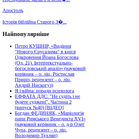
Апостолъ
Історія біблїйна Старого З�...
Найпопулярніше
Петро КУШНІР, «Видіння
"Нового Єрусалима" в книзі
Одкровення Йоана Богослова
(Од. 21). Інтертекстуально-
богословський аналіз» (науковий
керівник – о. ліц. Ростислав
Приріз, рецензент – о. ліц.
Андрій Нискогуз)
Я і війна: поради психолога
ЕФФАТА ДДС: "Не судіть і не
будете суджені". Частина 2
(випуск №40) [ВІДЕО]
Богдан ФЕДИНЯК, «Маріологія
папи Римського Венедикта XVI»
(науковий керівник – о. д-р Олег
Чупа, рецензент – о. ліц.
Володимир Тухлян)