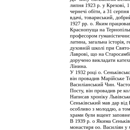
липня 1923 р. у Крехові, 1
чернечі обіти, а 31 серпня 
вдачі, товариський, добри
1927 pp. о. Яким працював
Краснопуща на Тернопільщи
професором гуманістичних
латина, загальна історія,
духовній школі при Свято
Лаврові, що на Старосамб
доручено викладати катехи
Лінина.
У 1932 році о. Сеньківськ
він провадив Марійське Т
Василіанський Чин. Часто
Посту, він провадив ре кол
Написав хроніку Львівськ
Сеньківський мав дар від 
особливо з молоддю, а том
храми були вщент заповне
В 1939 р. о Якима Сенькі
монастиря оо. Василіян у 