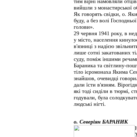
тим вірні намовляли отці
вийшли з монастирської об
Як говорять свідки, о. Як
буду, а без волі Господньо
голови».
29 червня 1941 року, в не
у місто, населення кинуло
в'язниці з надією звільни
лише сотні закатованих тіл
суду, поміж іншими речами
Бараника та світлину-пошт
тіло ієромонаха Якима Се
знайшов, очевидці говорил
дали їсти в'язням. Вірогід
які тоді сиділи в тюрмі, 
годували, була солодкуват
людські нігті.
о. Северіян БАРАНИК