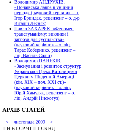
Володимир АНДРУХІВ,
«Почаївська лавра в унійний
період» (науковий керівник – п.
Ігор Бриндак, рецензент – о. д-р
Віталій Лесняк)
Павло ЗАХАРЯК, «Феномен
трансгуманізму: виклики і
загрози для суспільства»
(науковий керівник – о. ліц.
Тарас Коберинко, рецензент –
ліц. Василь Салій)
Володимир ПАНЬКІВ,
«Заснування і розвиток структур
Української Греко-Католицької
Церкви у Південній Америці
(кін. ХІХ – поч. ХХІ ст.)»
(науковий керівник – о. ліц.
Юрій Хамуляк, рецензент – о.
ліц. Андрій Нискогуз)
АРХІВ СТАТЕЙ
<
листопада 2009
>
ПН
ВТ
СР
ЧТ
ПТ
СБ
НД