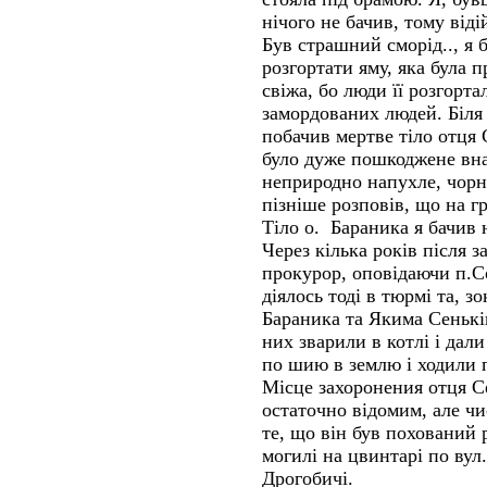
нічого не бачив, тому віді
Був страшний сморід.., я 
розгортати яму, яка була 
свіжа, бо люди її розгорта
замордованих людей. Біля 
побачив мертве тіло отця
було дуже пошкоджене внас
неприродно напухле, чорне
пізніше розповів, що на г
Тіло о. Бараника я бачив н
Через кілька років після 
прокурор, оповідаючи п.С
діялось тоді в тюрмі та, з
Бараника та Якима Сеньків
них зварили в котлі і дали
по шию в землю і ходили п
Місце захоронения отця С
остаточно відомим, але чи
те, що він був похований 
могилі на цвинтарі по вул
Дрогобичі.