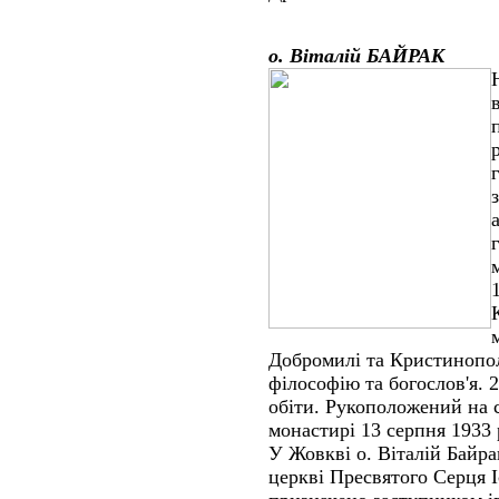
о. Віталій БАЙРАК
Добромилі та Кристинопол
філософію та богослов'я. 
обіти. Рукоположений на 
монастирі 13 серпня 1933 
У Жовкві о. Віталій Байр
церкві Пресвятого Серця І