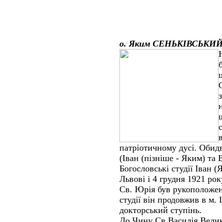
о. Яким СЕНЬКІВСЬКИ
патріотичному дусі. Обид
(Іван (пізніше - Яким) та
Богословські студії Іван 
Львові і 4 грудня 1921 ро
Св. Юрія був рукоположен
студії він продовжив в м. 
докторський ступінь.
До Чину Св.Василія Велик