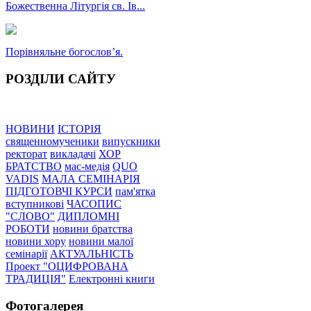
Божественна Літургія св. Ів...
Порівняльне богословʼя.
РОЗДІЛИ САЙТУ
НОВИНИ
ІСТОРІЯ
священномученики
випускники
ректорат
викладачі
ХОР
БРАТСТВО
мас-медія
QUO
VADIS
МАЛА СЕМІНАРІЯ
ПІДГОТОВЧІ КУРСИ
пам'ятка
вступникові
ЧАСОПИС
"СЛОВО"
ДИПЛОМНІ
РОБОТИ
новини братства
новини хору
новини малої
семінарії
АКТУАЛЬНІСТЬ
Проект "ОЦИФРОВАНА
ТРАДИЦІЯ"
Електронні книги
Фотогалерея