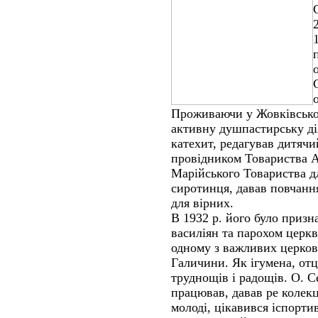
Проживаючи у Жовківськом
активну душпастирську ді
катехит, редагував дитяч
провідником Товариства 
Марійського Товариства 
сиротинця, давав повчанн
для вірних.
В 1932 р. його було призн
василіян та парохом церкв
одному з важливих церков
Галичини. Як ігумена, от
труднощів і радощів. О. С
працював, давав ре колекц
молоді, цікавився іспорт