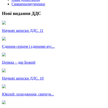
Священномученики
Нові видання ДДС
Наукові записки ДДС. 11
Єдиним серцем і єдиними вус...
Церква – дар Божий
Наукові записки ДДС. 10
Ювілей: походження, святкув...