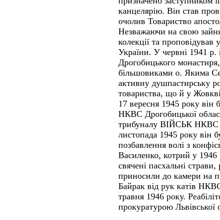
призначено заступником і
канцелярію. Він став про
очолив Товариство апосто
Незважаючи на свою зайнят
колекції та проповідував у
України. У червні 1941 р.
Дрогобицького монастиря,
більшовиками о. Якима Сен
активну душпастирську ро
товариства, що й у Жовкві
17 вересня 1945 року він
НКВС Дрогобицької област
трибуналу ВІЙСЬК НКВС Д
листопада 1945 року він б
позбавлення волі з конфіс
Василенко, котрий у 1946 
свячені пасхальні страви,
приносили до камери на пр
Байрак від рук катів НКВ
травня 1946 року. Реабілі
прокуратурою Львівської о