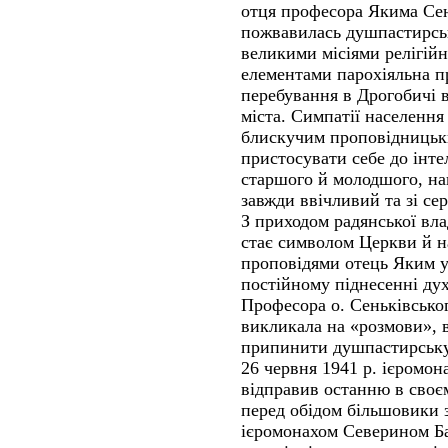
отця професора Якима Сен
пожвавилась душпастирськ
великими місіями релігій
елементами парохіяльна п
перебування в Дрогобичі 
міста. Симпатії населення 
блискучим проповідницьк
пристосувати себе до інте
старшого й молодшого, на
завжди ввічливий та зі с
З приходом радянської вл
стає символом Церкви й на
проповідями отець Яким у
постійному піднесенні дух
Професора о. Сеньківськог
викликала на «розмови», в
припинити душпастирську 
26 червня 1941 р. ієромо
відправив останню в своєм
перед обідом більшовики з
ієромонахом Северином Ба