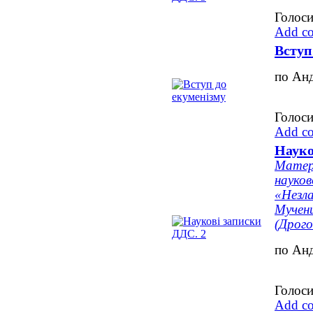
Голоси
Add c
Вступ
по Ан
Голоси
Add c
Науко
Матері
науков
«Незла
Мучени
(Дрого
по Ан
Голоси
Add c