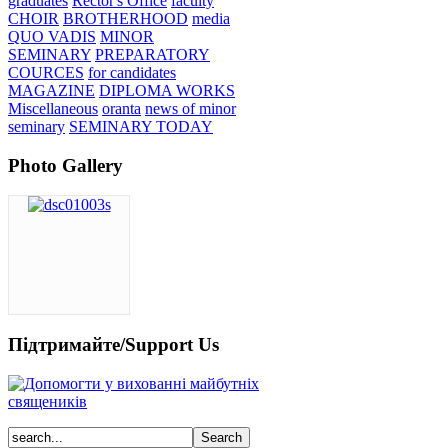
graduates
Rector's Office
faculty
CHOIR
BROTHERHOOD
media
QUO VADIS
MINOR
SEMINARY
PREPARATORY
COURCES
for candidates
MAGAZINE
DIPLOMA WORKS
Miscellaneous
oranta
news of minor
seminary
SEMINARY TODAY
Photo Gallery
Підтримайте/Support Us