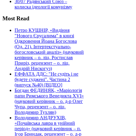
30/07
Радянський Союз –
колиска ідеології комунізму
Most Read
Петро КУШНІР, «Видіння
"Нового Єрусалима" в книзі
Одкровення Йоана Богослова
(Од. 21). Інтертекстуально-
богословський аналіз» (науковий
керівник – о. ліц. Ростислав
Приріз, рецензент – о. ліц.
Андрій Нискогуз)
ЕФФАТА ДДС: "Не судіть і не
будете суджені". Частина 2
(випуск №40) [ВІДЕО]
Богдан ФЕДИНЯК, «Маріологія
папи Римського Венедикта XVI»
(науковий керівник – о. д-р Олег
Чупа, рецензент – о. ліц.
Володимир Тухлян)
Володимир АНДРУХІВ,
«Почаївська лавра в унійний
період» (науковий керівник – п.
Ігор Бриндак, рецензент – о. д-р