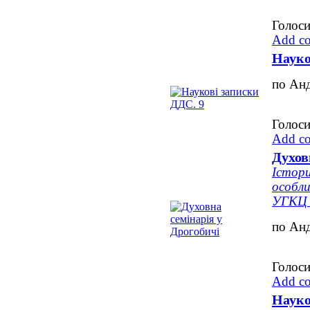
Голоси
Add c
Науко
по Ан
Голоси
Add c
Духов
Істор
особли
УГКЦ в
по Ан
Голоси
Add c
Науко