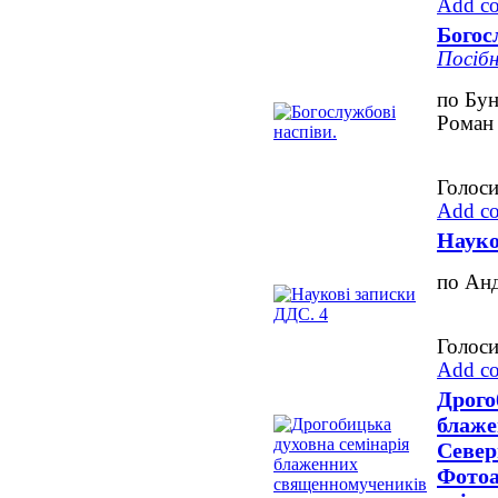
Add c
Богос
Посібн
по Бун
Роман
Голоси
Add c
Науко
по Ан
Голоси
Add c
Дрого
блаже
Север
Фотоа