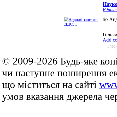
Науко
Ювіле
по Ан
Голоси
Add c
Theol
© 2009-2026 Будь-яке коп
чи наступне поширення ек
що мiститься на сайті
www
умов вказання джерела че