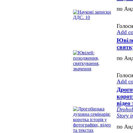
по Ан
Голоси
Add c
Ювіле
святк
по Ан
Голоси
Add c
Дрого
корот
відео 
Drohob
Story i
по Ан