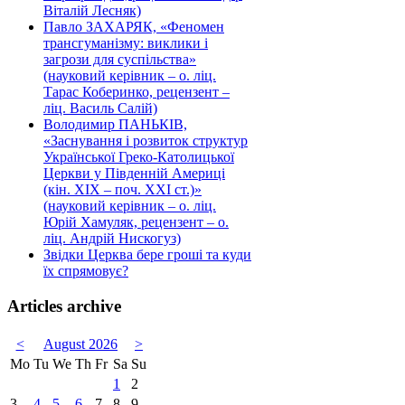
Віталій Лесняк)
Павло ЗАХАРЯК, «Феномен
трансгуманізму: виклики і
загрози для суспільства»
(науковий керівник – о. ліц.
Тарас Коберинко, рецензент –
ліц. Василь Салій)
Володимир ПАНЬКІВ,
«Заснування і розвиток структур
Української Греко-Католицької
Церкви у Південній Америці
(кін. ХІХ – поч. ХХІ ст.)»
(науковий керівник – о. ліц.
Юрій Хамуляк, рецензент – о.
ліц. Андрій Нискогуз)
Звідки Церква бере гроші та куди
їх спрямовує?
Articles archive
<
August 2026
>
Mo
Tu
We
Th
Fr
Sa
Su
1
2
3
4
5
6
7
8
9