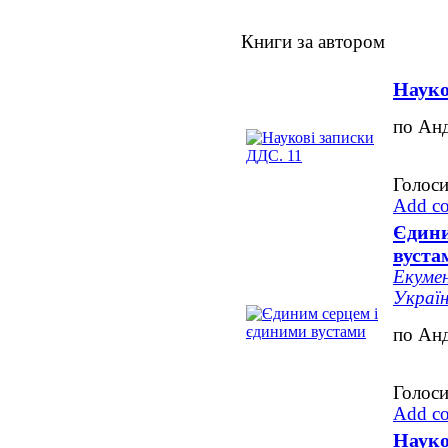
Книги за автором
Науко
по Ан
Голоси
Add c
Єдини
вуста
Екумен
Україн
по Ан
Голоси
Add c
Науко