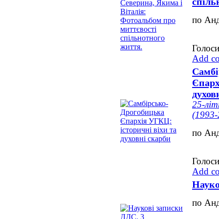
спіль
по Ан
Голоси
Add c
Самбі
Єпарх
духов
25-літ
(1993-
по Ан
Голоси
Add c
Науко
по Ан