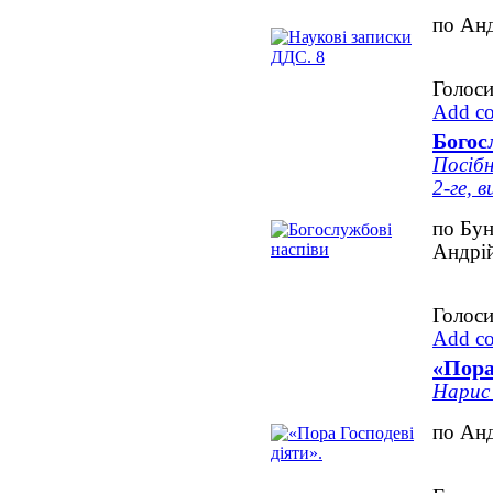
по Ан
Голоси
Add c
Богос
Посібн
2-ге, в
по Бун
Андрі
Голоси
Add c
«Пора
Нарис 
по Ан