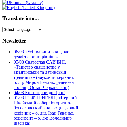
Translate into...
Newsletter
06/08
«Усі тварини рівні, але
деякі тварини рівніші»
05/08
Святослав САВЧИН,
«Таїнство священства у
візантійській та латинській
традиціях» (науковий керівник –
о. д-р Мирон Бендик, рецензент
– о. ліц. Остап Черхавський)
04/08
Крізь терни до зірок!
01/08
Юрій ГРИГЕЛЬ, «Перший
Нікейський собор: історично-
богословський аналіз» (науковий
керівник – о. ліц. Іван Гаваньо,
рецензент – о. д-р Володимир
Івасівка)