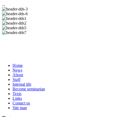
...
Home
News
About
Staff
Internal life
Become seminarian
Texts
Links
Contact us
Site map