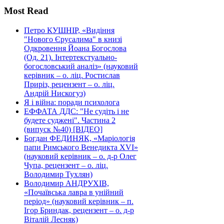
Most Read
Петро КУШНІР, «Видіння
"Нового Єрусалима" в книзі
Одкровення Йоана Богослова
(Од. 21). Інтертекстуально-
богословський аналіз» (науковий
керівник – о. ліц. Ростислав
Приріз, рецензент – о. ліц.
Андрій Нискогуз)
Я і війна: поради психолога
ЕФФАТА ДДС: "Не судіть і не
будете суджені". Частина 2
(випуск №40) [ВІДЕО]
Богдан ФЕДИНЯК, «Маріологія
папи Римського Венедикта XVI»
(науковий керівник – о. д-р Олег
Чупа, рецензент – о. ліц.
Володимир Тухлян)
Володимир АНДРУХІВ,
«Почаївська лавра в унійний
період» (науковий керівник – п.
Ігор Бриндак, рецензент – о. д-р
Віталій Лесняк)