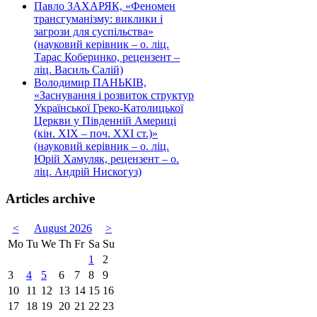
Павло ЗАХАРЯК, «Феномен
трансгуманізму: виклики і
загрози для суспільства»
(науковий керівник – о. ліц.
Тарас Коберинко, рецензент –
ліц. Василь Салій)
Володимир ПАНЬКІВ,
«Заснування і розвиток структур
Української Греко-Католицької
Церкви у Південній Америці
(кін. ХІХ – поч. ХХІ ст.)»
(науковий керівник – о. ліц.
Юрій Хамуляк, рецензент – о.
ліц. Андрій Нискогуз)
Articles archive
<
August 2026
>
Mo
Tu
We
Th
Fr
Sa
Su
1
2
3
4
5
6
7
8
9
10
11
12
13
14
15
16
17
18
19
20
21
22
23