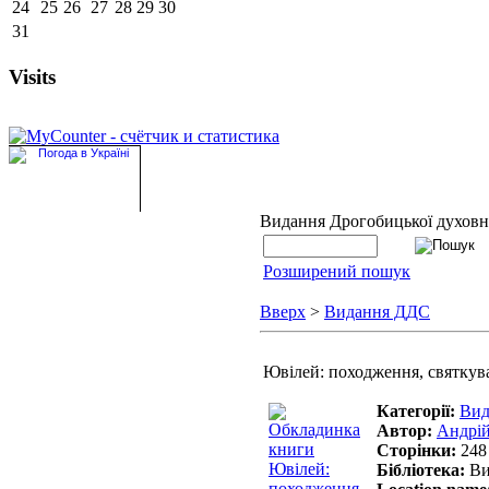
24
25
26
27
28
29
30
31
Visits
Видання Дрогобицької духовно
Розширений пошук
Вверх
>
Видання ДДС
Ювілей: походження, святкув
Категорії:
Вид
Автор:
Андрі
Сторінки:
248
Бібліотека:
Ви