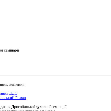
ї семінарії
ання, значення
ання ДДС
йовський Роман
дання Дрогобицької духовної семінарії