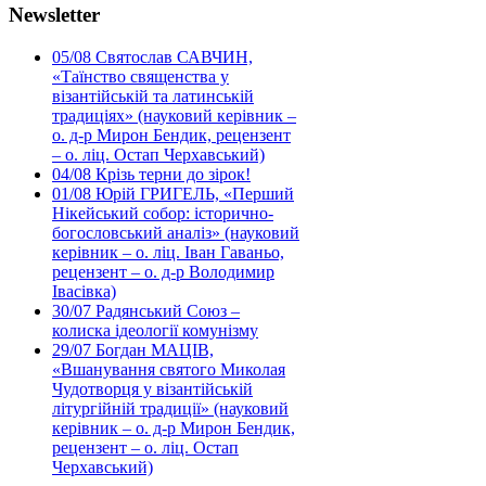
Newsletter
05/08
Святослав САВЧИН,
«Таїнство священства у
візантійській та латинській
традиціях» (науковий керівник –
о. д-р Мирон Бендик, рецензент
– о. ліц. Остап Черхавський)
04/08
Крізь терни до зірок!
01/08
Юрій ГРИГЕЛЬ, «Перший
Нікейський собор: історично-
богословський аналіз» (науковий
керівник – о. ліц. Іван Гаваньо,
рецензент – о. д-р Володимир
Івасівка)
30/07
Радянський Союз –
колиска ідеології комунізму
29/07
Богдан МАЦІВ,
«Вшанування святого Миколая
Чудотворця у візантійській
літургійній традиції» (науковий
керівник – о. д-р Мирон Бендик,
рецензент – о. ліц. Остап
Черхавський)