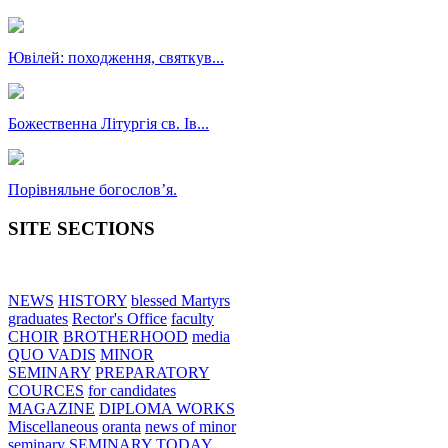
Ювілей: походження, святкув...
Божественна Літургія св. Ів...
Порівняльне богословʼя.
SITE SECTIONS
NEWS
HISTORY
blessed Martyrs
graduates
Rector's Office
faculty
CHOIR
BROTHERHOOD
media
QUO VADIS
MINOR
SEMINARY
PREPARATORY
COURCES
for candidates
MAGAZINE
DIPLOMA WORKS
Miscellaneous
oranta
news of minor
seminary
SEMINARY TODAY