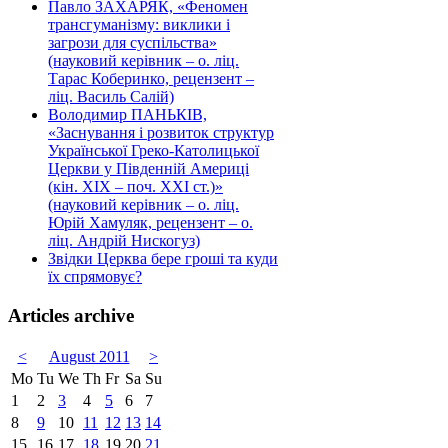
Павло ЗАХАРЯК, «Феномен
трансгуманізму: виклики і
загрози для суспільства»
(науковий керівник – о. ліц.
Тарас Коберинко, рецензент –
ліц. Василь Салій)
Володимир ПАНЬКІВ,
«Заснування і розвиток структур
Української Греко-Католицької
Церкви у Південній Америці
(кін. ХІХ – поч. ХХІ ст.)»
(науковий керівник – о. ліц.
Юрій Хамуляк, рецензент – о.
ліц. Андрій Нискогуз)
Звідки Церква бере гроші та куди
їх спрямовує?
Articles archive
<
August 2011
>
Mo
Tu
We
Th
Fr
Sa
Su
1
2
3
4
5
6
7
8
9
10
11
12
13
14
15
16
17
18
19
20
21