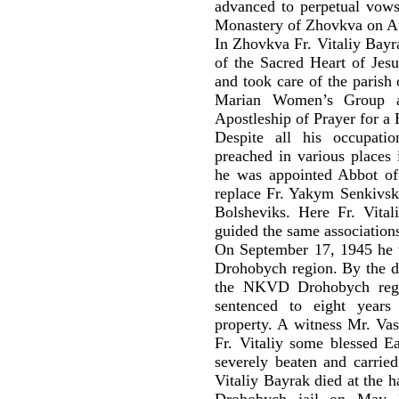
advanced to perpetual vows
Monastery of Zhovkva on A
In Zhovkva Fr. Vitaliy Bayra
of the Sacred Heart of Jes
and took care of the parish
Marian Women’s Group an
Apostleship of Prayer for a
Despite all his occupatio
preached in various places
he was appointed Abbot of
replace Fr. Yakym Senkivs
Bolsheviks. Here Fr. Vitali
guided the same association
On September 17, 1945 he 
Drohobych region. By the de
the NKVD Drohobych reg
sentenced to eight years
property. A witness Mr. Vas
Fr. Vitaliy some blessed Ea
severely beaten and carried
Vitaliy Bayrak died at the 
Drohobych jail on May 1