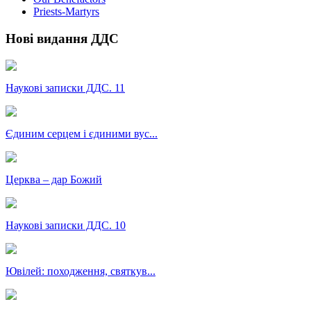
Priests-Martyrs
Нові видання ДДС
Наукові записки ДДС. 11
Єдиним серцем і єдиними вус...
Церква – дар Божий
Наукові записки ДДС. 10
Ювілей: походження, святкув...