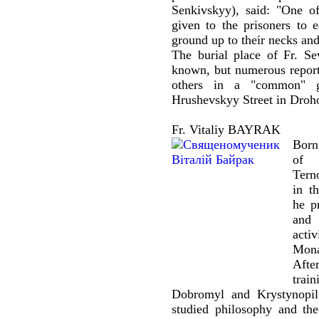
Senkivskyy), said: "One 
given to the prisoners to e
ground up to their necks and
The burial place of Fr. Se
known, but numerous reports
others in a "common" 
Hrushevskyy Street in Droh
Fr. Vitaliy BAYRAK
Born
of S
Tern
in t
he p
and 
acti
Mon
Afte
trai
Dobromyl and Krystynopil
studied philosophy and th