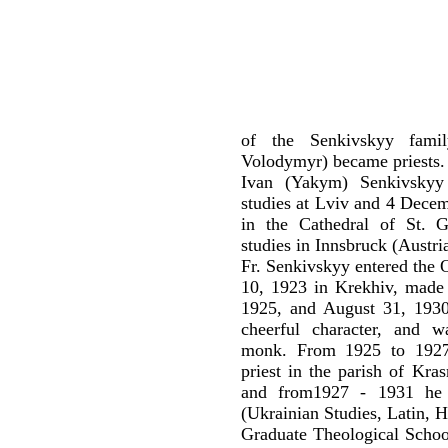
of the Senkivskyy fami
Volodymyr) became priests.
Ivan (Yakym) Senkivskyy 
studies at Lviv and 4 Decem
in the Cathedral of St. G
studies in Innsbruck (Austri
Fr. Senkivskyy entered the O
10, 1923 in Krekhiv, made 
1925, and August 31, 1930
cheerful character, and w
monk. From 1925 to 1927
priest in the parish of Kra
and from1927 - 1931 he 
(Ukrainian Studies, Latin, Hi
Graduate Theological School