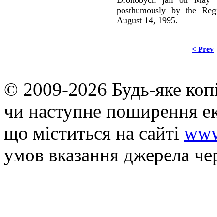
posthumously by the Regi
August 14, 1995.
< Prev
© 2009-2026 Будь-яке коп
чи наступне поширення ек
що мiститься на сайті
www
умов вказання джерела че