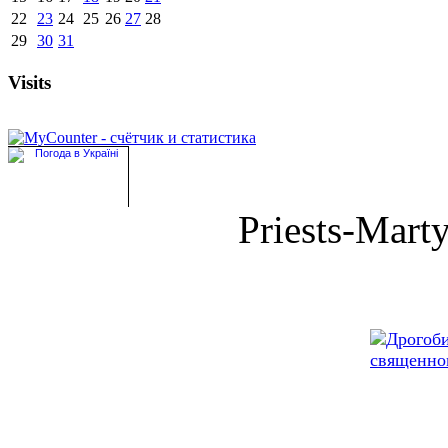
22
23
24
25
26
27
28
29
30
31
Visits
Priests-Marty