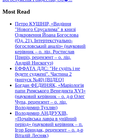
Most Read
Петро КУШНІР, «Видіння
"Нового Єрусалима" в книзі
Одкровення Йоана Богослова
(Од. 21). Інтертекстуально-
богословський аналіз» (науковий
керівник – о. ліц. Ростислав
Приріз, рецензент – о. ліц.
Андрій Нискогуз)
ЕФФАТА ДДС: "Не судіть і не
будете суджені". Частина 2
(випуск №40) [ВІДЕО]
Богдан ФЕДИНЯК, «Маріологія
папи Римського Венедикта XVI»
(науковий керівник – о. д-р Олег
Чупа, рецензент – о. ліц.
Володимир Тухлян)
Володимир АНДРУХІВ,
«Почаївська лавра в унійний
період» (науковий керівник – п.
Ігор Бриндак, рецензент – о. д-р
Віталій Лесняк)