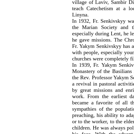
village of Laviv, Sambir Dis
teach Catechetism at a lo
Linyna.
In 1932, Fr. Senkivskyy wa
the Marian Society and t
especially during Lent, he l
he gave missions. The Chro
Fr. Yakym Senkivskyy has a
with people, especially you
churches were completely fil
In 1939, Fr. Yakym Senkiv
Monastery of the Basilians 
the Rev. Professor Yakym S
a revival in pastoral activit
by great missions and enr
work. From the earliest d
became a favorite of all 
sympathies of the populatio
preaching, his ability to ada
or to the worker, to the eld
children. He was always poli
his face. With the advent