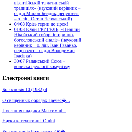
візантійській та латинській
традиціях» (науковий керівник –
о. д-р Мирон Бендик, рецензент
– о. ліц. Остап Черхавський)
04/08
Крізь терни до зірок!
01/08
Юрій ГРИГЕЛЬ, «Перший
Нікейський собор: історично-
богословський аналіз» (науковий
керівник – о. ліц. Іван Гаваньо,
рецензент – о. д-р Володимир
Івасівка)
30/07
Радянський Союз –
колиска ідеології комунізму
Електронні книги
Богословія 10 (1932) 4
О священных обрядах Гречес�...
Послання владики Максимілі...
Науки катехитичні. О вірі
Богослуженія Рождества, Об�...