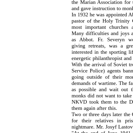
the Marian Association for 
and gave instruction to monks
In 1932 he was appointed Ab
pastor of the Holy Trinity
most important churches a
Many difficulties and joys 
as Abbot. Fr. Severyn wo
giving retreats, was a gr
interested in the sporting 
energetic philanthropist an
With the arrival of Soviet
Service Police) agents ban
going outside of their mon
demands of wartime. The fai
as possible and wait out th
monks did not want to take 
NKVD took them to the D
them again after this.
Two or three days later the
for their relatives in p
nightmare. Mr. Josyf Lastov
"At the end of June 1941 