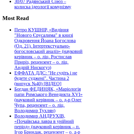
30/07
Радянський Союз –
колиска ідеології комунізму
Most Read
Петро КУШНІР, «Видіння
"Нового Єрусалима" в книзі
Одкровення Йоана Богослова
(Од. 21). Інтертекстуально-
богословський аналіз» (науковий
керівник – о. ліц. Ростислав
Приріз, рецензент – о. ліц.
Андрій Нискогуз)
ЕФФАТА ДДС: "Не судіть і не
будете суджені". Частина 2
(випуск №40) [ВІДЕО]
Богдан ФЕДИНЯК, «Маріологія
папи Римського Венедикта XVI»
(науковий керівник – о. д-р Олег
Чупа, рецензент – о. ліц.
Володимир Тухлян)
Володимир АНДРУХІВ,
«Почаївська лавра в унійний
період» (науковий керівник – п.
Ігор Бриндак, рецензент – о. д-р