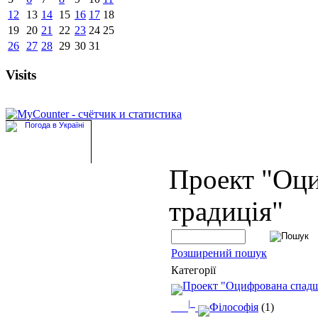
12
13
14
15
16
17
18
19
20
21
22
23
24
25
26
27
28
29
30
31
Visits
Проект "Оц
традиція"
Розширений пошук
Категорії
Проект "Оцифрована спад
|_
Філософія
(1)