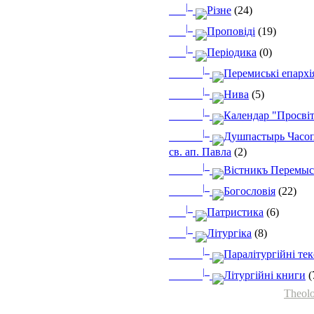
|_
Різне
(24)
|_
Проповіді
(19)
|_
Періодика
(0)
|_
Перемиські епархі
|_
Нива
(5)
|_
Календар "Просві
|_
Душпастырь Часоп
св. ап. Павла
(2)
|_
Вістникъ Перемыс
|_
Богословія
(22)
|_
Патристика
(6)
|_
Літургіка
(8)
|_
Паралітургійні те
|_
Літургійні книги
(
Theolo