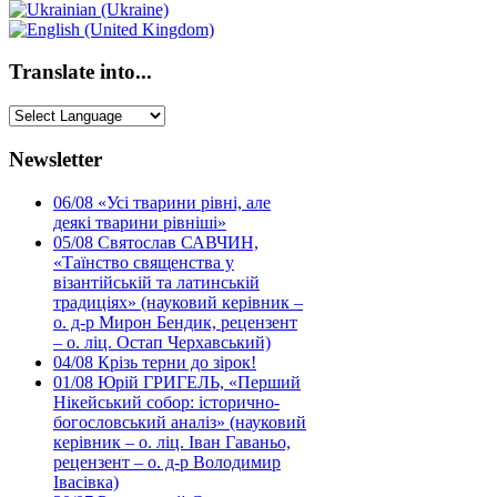
Translate into...
Newsletter
06/08
«Усі тварини рівні, але
деякі тварини рівніші»
05/08
Святослав САВЧИН,
«Таїнство священства у
візантійській та латинській
традиціях» (науковий керівник –
о. д-р Мирон Бендик, рецензент
– о. ліц. Остап Черхавський)
04/08
Крізь терни до зірок!
01/08
Юрій ГРИГЕЛЬ, «Перший
Нікейський собор: історично-
богословський аналіз» (науковий
керівник – о. ліц. Іван Гаваньо,
рецензент – о. д-р Володимир
Івасівка)