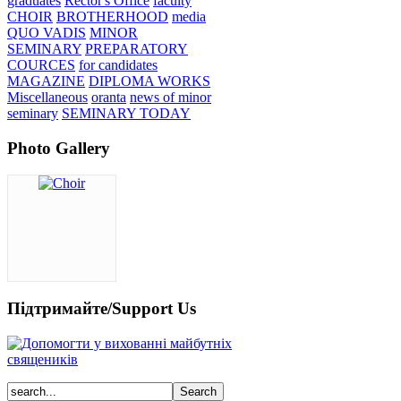
graduates
Rector's Office
faculty
CHOIR
BROTHERHOOD
media
QUO VADIS
MINOR
SEMINARY
PREPARATORY
COURCES
for candidates
MAGAZINE
DIPLOMA WORKS
Miscellaneous
oranta
news of minor
seminary
SEMINARY TODAY
Photo Gallery
Підтримайте/Support Us