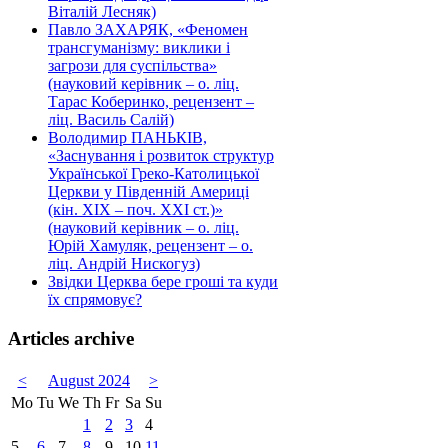
Віталій Лесняк)
Павло ЗАХАРЯК, «Феномен
трансгуманізму: виклики і
загрози для суспільства»
(науковий керівник – о. ліц.
Тарас Коберинко, рецензент –
ліц. Василь Салій)
Володимир ПАНЬКІВ,
«Заснування і розвиток структур
Української Греко-Католицької
Церкви у Південній Америці
(кін. ХІХ – поч. ХХІ ст.)»
(науковий керівник – о. ліц.
Юрій Хамуляк, рецензент – о.
ліц. Андрій Нискогуз)
Звідки Церква бере гроші та куди
їх спрямовує?
Articles archive
<
August 2024
>
Mo
Tu
We
Th
Fr
Sa
Su
1
2
3
4
5
6
7
8
9
10
11