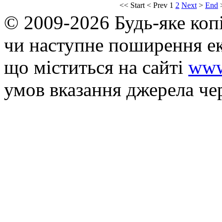
<<
Start
<
Prev
1
2
Next
>
End
© 2009-2026 Будь-яке коп
чи наступне поширення ек
що мiститься на сайті
www
умов вказання джерела че