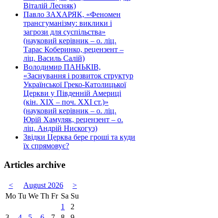
Віталій Лесняк)
Павло ЗАХАРЯК, «Феномен
трансгуманізму: виклики і
загрози для суспільства»
(науковий керівник – о. ліц.
Тарас Коберинко, рецензент –
ліц. Василь Салій)
Володимир ПАНЬКІВ,
«Заснування і розвиток структур
Української Греко-Католицької
Церкви у Південній Америці
(кін. ХІХ – поч. ХХІ ст.)»
(науковий керівник – о. ліц.
Юрій Хамуляк, рецензент – о.
ліц. Андрій Нискогуз)
Звідки Церква бере гроші та куди
їх спрямовує?
Articles archive
<
August 2026
>
Mo
Tu
We
Th
Fr
Sa
Su
1
2
3
4
5
6
7
8
9