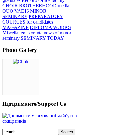
graduates
Rector's Office
faculty
CHOIR
BROTHERHOOD
media
QUO VADIS
MINOR
SEMINARY
PREPARATORY
COURCES
for candidates
MAGAZINE
DIPLOMA WORKS
Miscellaneous
oranta
news of minor
seminary
SEMINARY TODAY
Photo Gallery
Підтримайте/Support Us