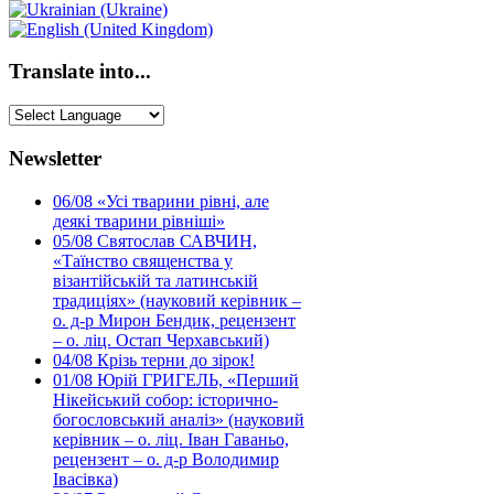
Translate into...
Newsletter
06/08
«Усі тварини рівні, але
деякі тварини рівніші»
05/08
Святослав САВЧИН,
«Таїнство священства у
візантійській та латинській
традиціях» (науковий керівник –
о. д-р Мирон Бендик, рецензент
– о. ліц. Остап Черхавський)
04/08
Крізь терни до зірок!
01/08
Юрій ГРИГЕЛЬ, «Перший
Нікейський собор: історично-
богословський аналіз» (науковий
керівник – о. ліц. Іван Гаваньо,
рецензент – о. д-р Володимир
Івасівка)