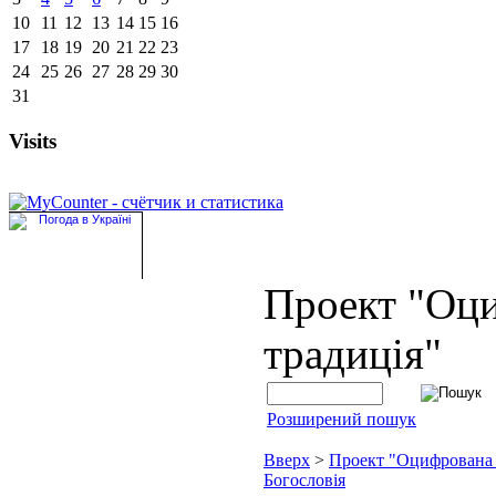
10
11
12
13
14
15
16
17
18
19
20
21
22
23
24
25
26
27
28
29
30
31
Visits
Проект "Оц
традиція"
Розширений пошук
Вверх
>
Проект "Оцифрована
Богословія