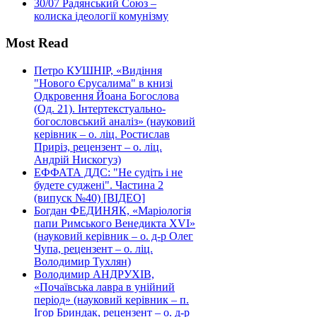
30/07
Радянський Союз –
колиска ідеології комунізму
Most Read
Петро КУШНІР, «Видіння
"Нового Єрусалима" в книзі
Одкровення Йоана Богослова
(Од. 21). Інтертекстуально-
богословський аналіз» (науковий
керівник – о. ліц. Ростислав
Приріз, рецензент – о. ліц.
Андрій Нискогуз)
ЕФФАТА ДДС: "Не судіть і не
будете суджені". Частина 2
(випуск №40) [ВІДЕО]
Богдан ФЕДИНЯК, «Маріологія
папи Римського Венедикта XVI»
(науковий керівник – о. д-р Олег
Чупа, рецензент – о. ліц.
Володимир Тухлян)
Володимир АНДРУХІВ,
«Почаївська лавра в унійний
період» (науковий керівник – п.
Ігор Бриндак, рецензент – о. д-р