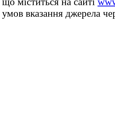
що мiститься на сайті
www
умов вказання джерела че